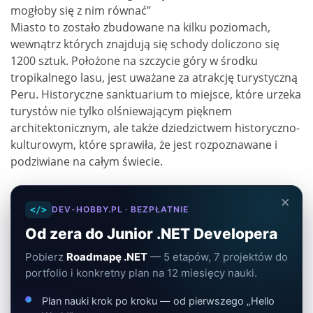
mogłoby się z nim równać”
Miasto to zostało zbudowane na kilku poziomach,
wewnątrz których znajdują się schody doliczono się
1200 sztuk. Położone na szczycie góry w środku
tropikalnego lasu, jest uważane za atrakcję turystyczną
Peru. Historyczne sanktuarium to miejsce, które urzeka
turystów nie tylko olśniewającym pięknem
architektonicznym, ale także dziedzictwem historyczno-
kulturowym, które sprawiła, że jest rozpoznawane i
podziwiane na całym świecie.
×
</>
DEV-HOBBY.PL · BEZPŁATNIE
Od zera do Junior .NET Developera
Pobierz
Roadmapę .NET
— 5 etapów, 7 projektów do
portfolio i konkretny plan na 12 miesięcy nauki.
Plan nauki krok po kroku — od pierwszego „Hello