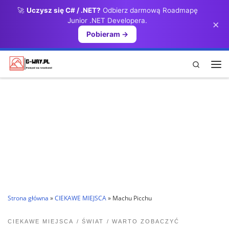
🚀
Uczysz się C# / .NET?
Odbierz darmową Roadmapę
Przejdź do treści
Junior .NET Developera.
×
Pobieram →
Search
Me
Strona główna
»
CIEKAWE MIEJSCA
»
Machu Picchu
CIEKAWE MIEJSCA
ŚWIAT
WARTO ZOBACZYĆ