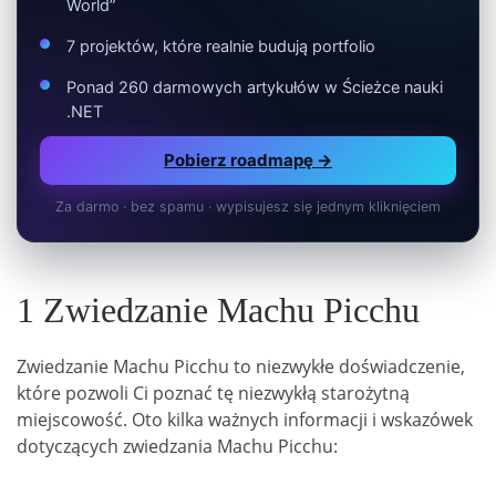
World”
7 projektów, które realnie budują portfolio
Ponad 260 darmowych artykułów w Ścieżce nauki
.NET
Pobierz roadmapę →
Za darmo · bez spamu · wypisujesz się jednym kliknięciem
1 Zwiedzanie Machu Picchu
Zwiedzanie Machu Picchu to niezwykłe doświadczenie,
które pozwoli Ci poznać tę niezwykłą starożytną
miejscowość. Oto kilka ważnych informacji i wskazówek
dotyczących zwiedzania Machu Picchu: