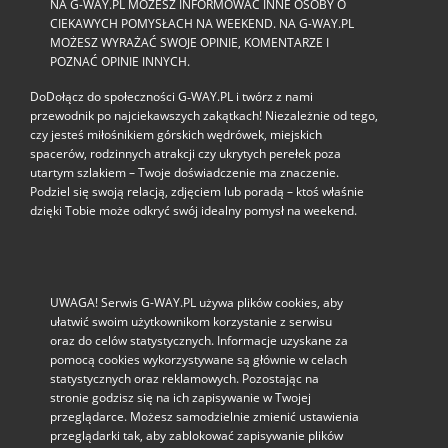
NA G-WAY.PL MOŻESZ INFORMOWAĆ INNE OSOBY O
CIEKAWYCH POMYSŁACH NA WEEKEND. NA G-WAY.PL
MOŻESZ WYRAŻAĆ SWOJE OPINIE, KOMENTARZE I
POZNAĆ OPINIE INNYCH.
DoDołącz do społeczności G‑WAY.PL i twórz z nami
przewodnik po najciekawszych zakątkach! Niezależnie od tego,
czy jesteś miłośnikiem górskich wędrówek, miejskich
spacerów, rodzinnych atrakcji czy ukrytych perełek poza
utartym szlakiem – Twoje doświadczenie ma znaczenie.
Podziel się swoją relacją, zdjęciem lub poradą – ktoś właśnie
dzięki Tobie może odkryć swój idealny pomysł na weekend.
UWAGA! Serwis G-WAY.PL używa plików cookies, aby
ułatwić swoim użytkownikom korzystanie z serwisu
oraz do celów statystycznych. Informacje uzyskane za
pomocą cookies wykorzystywane są głównie w celach
statystycznych oraz reklamowych. Pozostając na
stronie godzisz się na ich zapisywanie w Twojej
przeglądarce. Możesz samodzielnie zmienić ustawienia
przeglądarki tak, aby zablokować zapisywanie plików