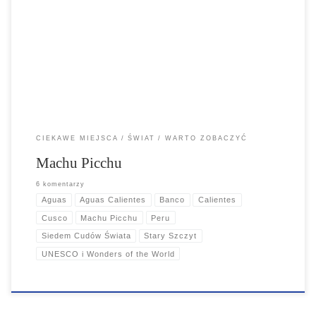
Machu Picchu to przede wszystkim powód, dla którego wsiada się do
samolotu do Peru. Miasto to zostało zbudowane na kilku poziomach,
wewnątrz których znajdują się schody doliczono się 1200 sztuk...
CIEKAWE MIEJSCA
ŚWIAT
WARTO ZOBACZYĆ
Machu Picchu
6 komentarzy
Aguas
Aguas Calientes
Banco
Calientes
Cusco
Machu Picchu
Peru
Siedem Cudów Świata
Stary Szczyt
UNESCO i Wonders of the World