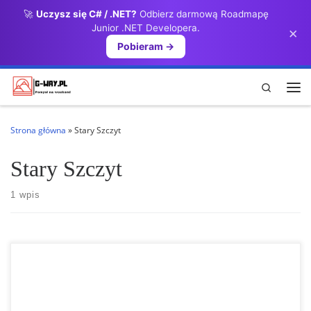
🚀
Uczysz się C# / .NET?
Odbierz darmową Roadmapę
Przejdź do treści
Junior .NET Developera.
×
Pobieram →
Search
Me
Strona główna
»
Stary Szczyt
Stary Szczyt
1 wpis