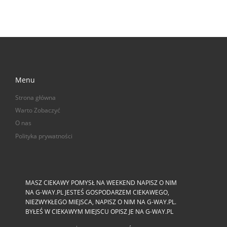
Menu
Strona główna
Warto Zobaczyć
O nas
Polityka prywatności
MASZ CIEKAWY POMYSŁ NA WEEKEND NAPISZ O NIM
NA G-WAY.PL JESTEŚ GOSPODARZEM CIEKAWEGO,
NIEZWYKŁEGO MIEJSCA, NAPISZ O NIM NA G-WAY.PL.
BYŁEŚ W CIEKAWYM MIEJSCU OPISZ JE NA G-WAY.PL