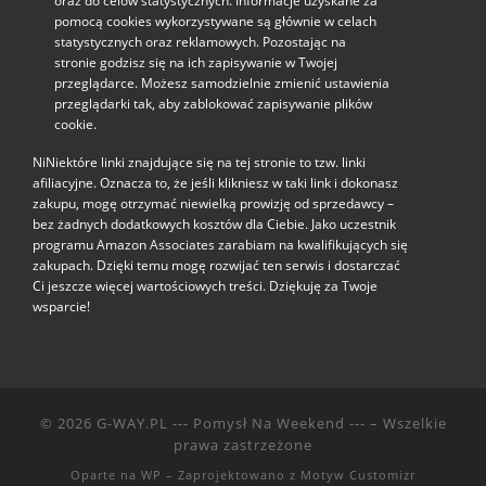
oraz do celów statystycznych. Informacje uzyskane za
pomocą cookies wykorzystywane są głównie w celach
statystycznych oraz reklamowych. Pozostając na
stronie godzisz się na ich zapisywanie w Twojej
przeglądarce. Możesz samodzielnie zmienić ustawienia
przeglądarki tak, aby zablokować zapisywanie plików
cookie.
NiNiektóre linki znajdujące się na tej stronie to tzw. linki
afiliacyjne. Oznacza to, że jeśli klikniesz w taki link i dokonasz
zakupu, mogę otrzymać niewielką prowizję od sprzedawcy –
bez żadnych dodatkowych kosztów dla Ciebie. Jako uczestnik
programu Amazon Associates zarabiam na kwalifikujących się
zakupach. Dzięki temu mogę rozwijać ten serwis i dostarczać
Ci jeszcze więcej wartościowych treści. Dziękuję za Twoje
wsparcie!
© 2026
G-WAY.PL --- Pomysł Na Weekend ---
– Wszelkie
prawa zastrzeżone
Oparte na
WP
– Zaprojektowano z
Motyw Customizr