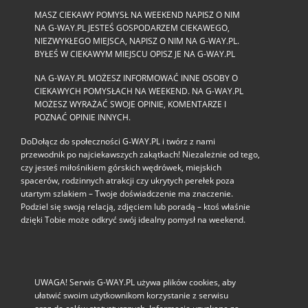
MASZ CIEKAWY POMYSŁ NA WEEKEND NAPISZ O NIM
NA G-WAY.PL JESTEŚ GOSPODARZEM CIEKAWEGO,
NIEZWYKŁEGO MIEJSCA, NAPISZ O NIM NA G-WAY.PL.
BYŁEŚ W CIEKAWYM MIEJSCU OPISZ JE NA G-WAY.PL
NA G-WAY.PL MOŻESZ INFORMOWAĆ INNE OSOBY O
CIEKAWYCH POMYSŁACH NA WEEKEND. NA G-WAY.PL
MOŻESZ WYRAŻAĆ SWOJE OPINIE, KOMENTARZE I
POZNAĆ OPINIE INNYCH.
DoDołącz do społeczności G‑WAY.PL i twórz z nami
przewodnik po najciekawszych zakątkach! Niezależnie od tego,
czy jesteś miłośnikiem górskich wędrówek, miejskich
spacerów, rodzinnych atrakcji czy ukrytych perełek poza
utartym szlakiem – Twoje doświadczenie ma znaczenie.
Podziel się swoją relacją, zdjęciem lub poradą – ktoś właśnie
dzięki Tobie może odkryć swój idealny pomysł na weekend.
UWAGA! Serwis G-WAY.PL używa plików cookies, aby
ułatwić swoim użytkownikom korzystanie z serwisu