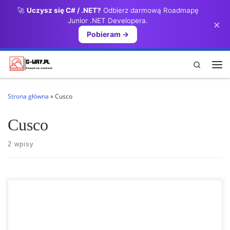
🚀
Uczysz się C# / .NET?
Odbierz darmową Roadmapę
Przejdź do treści
Junior .NET Developera.
×
Pobieram →
Search
Me
Strona główna
»
Cusco
Cusco
2 wpisy