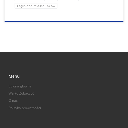
zaginione miasto Inków
Menu
Strona główna
Warto Zobaczyć
O nas
Polityka prywatności