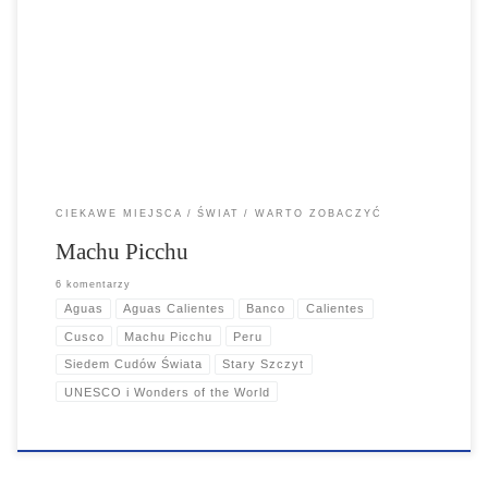
Machu Picchu to przede wszystkim powód, dla którego wsiada się do
samolotu do Peru. Miasto to zostało zbudowane na kilku poziomach,
wewnątrz których znajdują się schody doliczono się 1200 sztuk...
CIEKAWE MIEJSCA
ŚWIAT
WARTO ZOBACZYĆ
Machu Picchu
6 komentarzy
Aguas
Aguas Calientes
Banco
Calientes
Cusco
Machu Picchu
Peru
Siedem Cudów Świata
Stary Szczyt
UNESCO i Wonders of the World