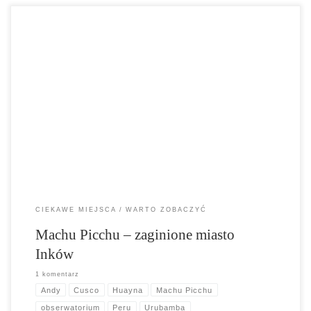
Machu Picchu – zaginione miasto Inków Machu Picchu – zaginione
miasto Inków to najlepiej zachowane miasto Inków, w odległości 112
km od Cuzco. Położone jest na znaczącej wysokości 2090–2400 m
n.p.m., w środku tropikalnego, górskiego lasu na przełęczy pomiędzy
Huayna Picchu i Machu Picchu w Andach Peruwiańskich. Poniżej
miasta płynie rzeka […]
CIEKAWE MIEJSCA
WARTO ZOBACZYĆ
Machu Picchu – zaginione miasto
Inków
1 komentarz
Andy
Cusco
Huayna
Machu Picchu
obserwatorium
Peru
Urubamba