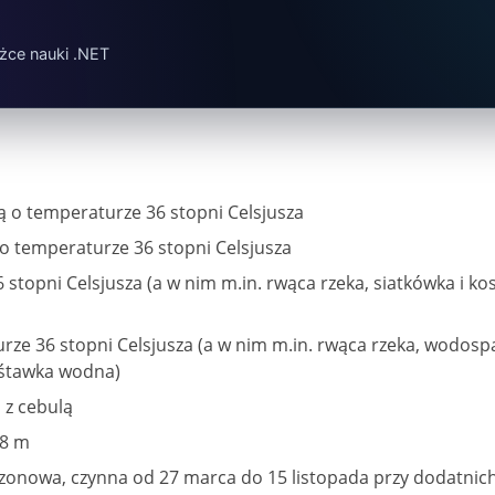
o
żce nauki .NET
 o temperaturze 36 stopni Celsjusza
o temperaturze 36 stopni Celsjusza
stopni Celsjusza (a w nim m.in. rwąca rzeka, siatkówka i 
ze 36 stopni Celsjusza (a w nim m.in. rwąca rzeka, wodospa
uśtawka wodna)
z cebulą
68 m
 sezonowa, czynna od 27 marca do 15 listopada przy dodatni