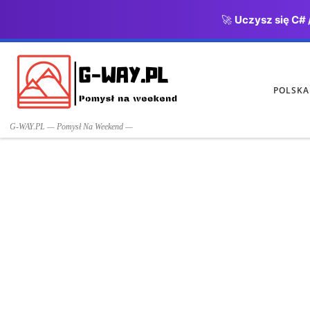
🚀
Uczysz się C# 
Przejdź do treści
POLSKA
G-WAY.PL — Pomysł Na Weekend —