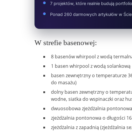
7 projektów, które realnie budują portfoli
Ponad 260 darmowych artykułów w Ście
W strefie basenowej:
8 basenów whirpool z wodą termalną
1 basen whirpool z wodą solankową 
basen zewnętrzny o temperaturze 36 
do masażu)
dolny basen zewnętrzny o temperatur
wodne, siatka do wspinaczki oraz h
dwuosobowa zjeżdżalnia pontonowa 
zjeżdżalnia pontonowa o długości 1
zjeżdżalnia z zapadnią (zjeżdżalnia