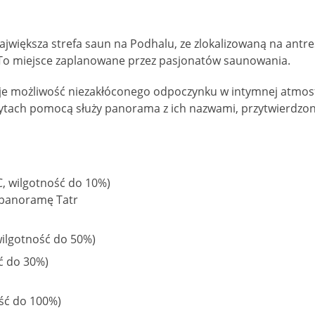
iększa strefa saun na Podhalu, ze zlokalizowaną na antre
o miejsce zaplanowane przez pasjonatów saunowania.
e możliwość niezakłóconego odpoczynku w intymnej atmosf
zytach pomocą służy panorama z ich nazwami, przytwierdzon
, wilgotność do 10%)
 panoramę Tatr
wilgotność do 50%)
ć do 30%)
ość do 100%)