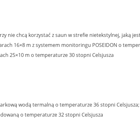
rzy nie chcą korzystać z saun w strefie nietekstylnej, jaką j
rach 16×8 m z systemem monitoringu POSEIDON o temperat
ach 25×10 m o temperaturze 30 stopni Celsjusza
iarkową wodą termalną o temperaturze 36 stopni Celsjusza;
dowaną o temperaturze 32 stopni Celsjusza