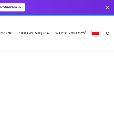
×
Pobieram →
Se
TYCZNE
CIEKAWE MIEJSCA
WARTO ZOBACZYĆ