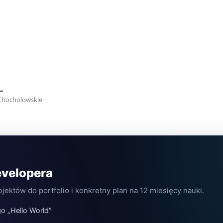
Chocholowskie
evelopera
jektów do portfolio i konkretny plan na 12 miesięcy nauki.
o „Hello World”