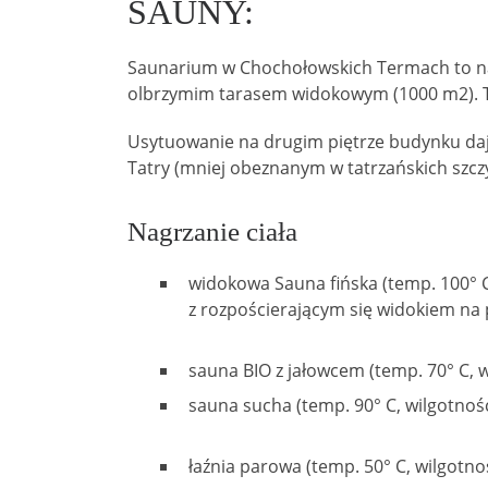
SAUNY:
Saunarium w Chochołowskich Termach to najw
olbrzymim tarasem widokowym (1000 m2). T
Usytuowanie na drugim piętrze budynku daj
Tatry (mniej obeznanym w tatrzańskich szc
Nagrzanie ciała
widokowa Sauna fińska (temp. 100° C
z rozpościerającym się widokiem na
sauna BIO z jałowcem (temp. 70° C, 
sauna sucha (temp. 90° C, wilgotnoś
łaźnia parowa (temp. 50° C, wilgotn