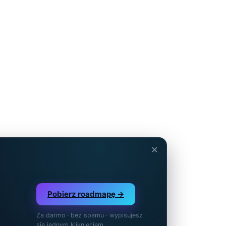
×
Pobierz roadmapę →
Za darmo · bez spamu · wypisujesz
się jednym kliknięciem