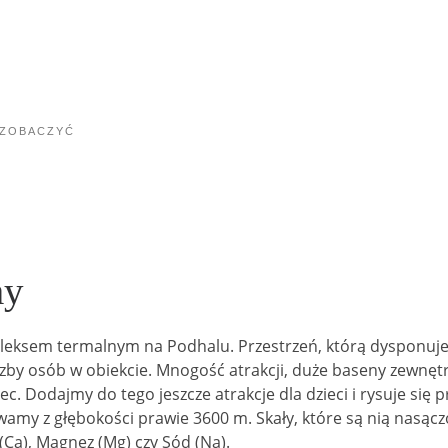
ZOBACZYĆ
my
eksem termalnym na Podhalu. Przestrzeń, którą dysponuj
by osób w obiekcie. Mnogość atrakcji, duże baseny zewnętrz
ec. Dodajmy do tego jeszcze atrakcje dla dzieci i rysuje się
my z głębokości prawie 3600 m. Skały, które są nią nasą
(Ca), Magnez (Mg) czy Sód (Na).