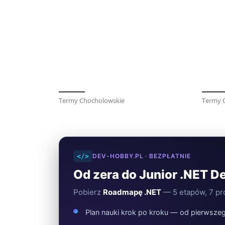
Termy Chocholowskie
Termy 
</>
DEV-HOBBY.PL · BEZPŁATNIE
Od zera do Junior .NET D
Pobierz
Roadmapę .NET
— 5 etapów, 7 pro
Plan nauki krok po kroku — od pierwszeg