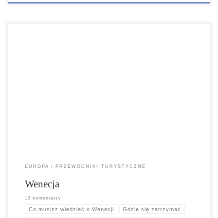
Dzięki swoim historycznym kanałom, gondolom i krętym uliczkom
Wenecja jest uważana za jedno z najbardziej romantycznych i
najbardziej znanych miast na świecie. Miasto prawie zawsze znajduje
się na liście "must see" każdego z nas.
EUROPA
PRZEWODNIKI TURYSTYCZNE
Wenecja
13 komentarzy
Co musisz wiedzieć o Wenecji
Gdzie się zatrzymać