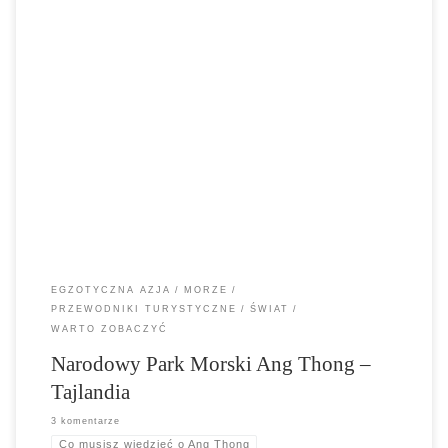
Narodowy Park Morski Ang Thong to niezwykle malowniczy punkt
widokowy w Mu Ko Ang Thong powinien być wystarczającym
powodem, aby tam pojechać. Zobaczysz mnóstwo mini wysp
pokrytych dżunglą i rozrzuconych na niebieskim horyzoncie...
EGZOTYCZNA AZJA
MORZE
PRZEWODNIKI TURYSTYCZNE
ŚWIAT
WARTO ZOBACZYĆ
Narodowy Park Morski Ang Thong –
Tajlandia
3 komentarze
Co musisz wiedzieć o Ang Thong