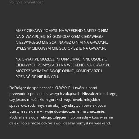
Polityka prywatności
MASZ CIEKAWY POMYSŁ NA WEEKEND NAPISZ O NIM
NA G-WAY.PL JESTEŚ GOSPODARZEM CIEKAWEGO,
NIEZWYKŁEGO MIEJSCA, NAPISZ O NIM NA G-WAY.PL.
BYŁEŚ W CIEKAWYM MIEJSCU OPISZ JE NA G-WAY.PL
NA G-WAY.PL MOŻESZ INFORMOWAĆ INNE OSOBY O
CIEKAWYCH POMYSŁACH NA WEEKEND. NA G-WAY.PL
MOŻESZ WYRAŻAĆ SWOJE OPINIE, KOMENTARZE I
POZNAĆ OPINIE INNYCH.
DoDołącz do społeczności G‑WAY.PL i twórz z nami
przewodnik po najciekawszych zakątkach! Niezależnie od tego,
czy jesteś miłośnikiem górskich wędrówek, miejskich
spacerów, rodzinnych atrakcji czy ukrytych perełek poza
utartym szlakiem – Twoje doświadczenie ma znaczenie.
Podziel się swoją relacją, zdjęciem lub poradą – ktoś właśnie
dzięki Tobie może odkryć swój idealny pomysł na weekend.