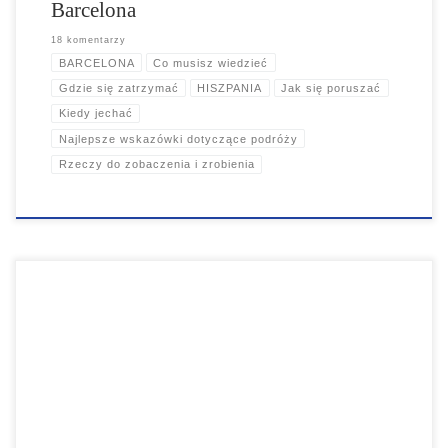
Barcelona
18 komentarzy
BARCELONA
Co musisz wiedzieć
Gdzie się zatrzymać
HISZPANIA
Jak się poruszać
Kiedy jechać
Najlepsze wskazówki dotyczące podróży
Rzeczy do zobaczenia i zrobienia
Podczas gdy dzielnica czerwonych latarni umieściła miasto na mapie,
podróżnicy zdali sobie sprawę, że Amsterdam to znacznie więcej niż
na pierwszy rzut oka widać. Tutaj znajdziesz dziesiątki muzeów
sztuki, piękne parki, wspaniałe kawiarnie na świeżym powietrzu,
mnóstwo historii i miłość do życia. To miasto jest zdecydowanie
jednym z najpiękniejszych na świecie.