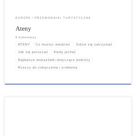
EUROPA
PRZEWODNIKI TURYSTYCZNE
Ateny
8 komentarzy
ATENY
Co musisz wiedzieć
Gdzie się zatrzymać
Jak się poruszać
Kiedy jechać
Najlepsze wskazówki dotyczące podróży
Rzeczy do zobaczenia i zrobienia
Podróżni odwiedzają Marsylię, aby chłonąć żywą energię i
egzotyczną atmosferę tego autentycznie działającego portu
morskiego. Przesiąknięta historią Marsylia jest najstarszym miastem