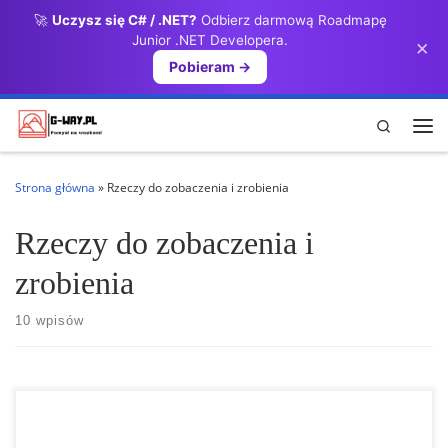
🚀
Uczysz się C# / .NET?
Odbierz darmową Roadmapę
Przejdź do treści
Junior .NET Developera.
×
Pobieram →
Search
Me
Strona główna
»
Rzeczy do zobaczenia i zrobienia
Rzeczy do zobaczenia i
zrobienia
10 wpisów