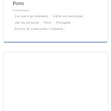
Porto
6 komentarzy
Czy warto go odwiedzić
Gdzie się zatrzymać
Jak się poruszać
Porto
Portugalia
Rzeczy do zobaczenia i zrobienia
Stolica Grecji nadal skupia się wokół Akropolu w jego starożytnym
sercu, ale ma również wiele nowoczesnych atrakcji. Jest domem dla
jednego z najlepszych muzeów archeologicznych na świecie i jest
pełna zabytków starożytnej Grecji. Nowoczesne Ateny oferują
wspaniałe jedzenie, modne dzielnice życia nocnego, takie jak
Exarcheia i targi Monastiraki. Jeśli chcesz imprezować, zjeść obiad
lub zrobić zakupy, Ateny mają wszystko, czego potrzebujesz.