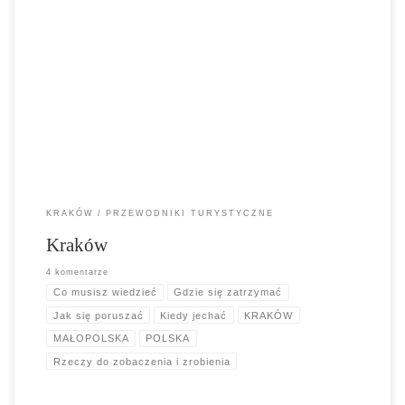
Kraków. Wielu odwiedzających przyjeżdża do Krakowa, aby poznać
jego korzenie i historię, ale to, czego nie można się spodziewać, to
kwitnące życie nocne, sceny artystyczne i muzyczne. Podobno miasto
ma największą koncentrację barów na świecie, a dzielnice Starego
Miasta i Kazimierza uważane są za najlepsze regiony do picia,
muzyki na żywo i clubbingu.
KRAKÓW
PRZEWODNIKI TURYSTYCZNE
Kraków
4 komentarze
Co musisz wiedzieć
Gdzie się zatrzymać
Jak się poruszać
Kiedy jechać
KRAKÓW
MAŁOPOLSKA
POLSKA
Rzeczy do zobaczenia i zrobienia