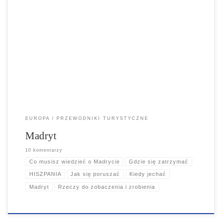
Madryt to stolica Hiszpanii i jej największe miasto. Energia
elektryczna, światowej klasy jedzenie i dzikie życie nocne, które trwa
do białego rana, sprawiają, że jest to miasto, którego nie można
przegapić. Podobnie jak jego rywal Barcelona, Madryt jest miastem,
w którym panuje noc. Kolacja nie odbywa się przed 21:00 lub 22:00, a
zabawa zaczyna się kilka godzin później. To miasto dla nocnych
marków.
EUROPA
PRZEWODNIKI TURYSTYCZNE
Madryt
10 komentarzy
Co musisz wiedzieć o Madrycie
Gdzie się zatrzymać
HISZPANIA
Jak się poruszać
Kiedy jechać
Madryt
Rzeczy do zobaczenia i zrobienia