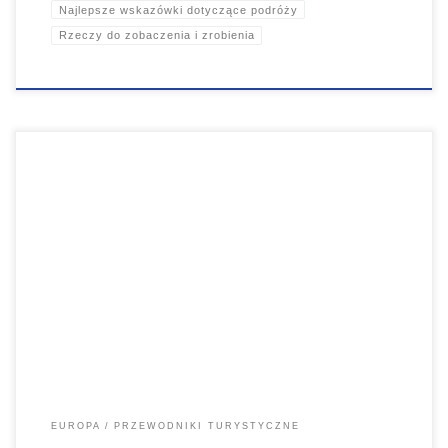
Najlepsze wskazówki dotyczące podróży
Rzeczy do zobaczenia i zrobienia
Porto, położone u ujścia rzeki Duoro, jest drugim co do wielkości i
drugim pod względem popularności miastem Portugalii. Jest to
ojczyzna wina porto, które stało się popularne po XVII wieku i można
znaleźć wiele miejsc, w których można skosztować tego popularnego
wina deserowego.
EUROPA
PRZEWODNIKI TURYSTYCZNE