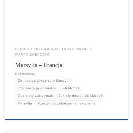
we Francji. Pod względem liczby ludności Marsylia jest drugą co do
wielkości francuską metropolią.
EUROPA
PRZEWODNIKI TURYSTYCZNE
WARTO ZOBACZYĆ
Marsylia – Francja
6 komentarzy
Co musisz wiedzieć o Marsylii
Czy warto ją odwiedzić
FRANCJA
Gdzie się zatrzymać
Jak się dostać do Marsylii
Marsylia
Rzeczy do zobaczenia i zrobienia