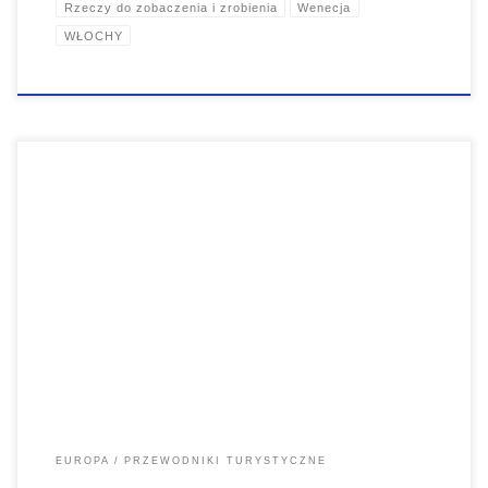
Rzeczy do zobaczenia i zrobienia
Wenecja
WŁOCHY
Barcelona ma pyszną sangrię i gin, przepyszne jedzenie,
zachwycające plaże, ciepłą pogodę, bogatą historię i kulturę oraz
wyjątkową architekturę, nic dziwnego, że to miasto przyciąga szeroką
rzeszę podróżników. Jest to miasto przesiąknięte historią, a życie
nocne jest tutaj praktycznie bezkonkurencyjne. Nigdy nie mamy dość
miasta, ma zaraźliwą energię, jego historyczne ulice odurzają, a jego
mieszkańcy są pełni życia.
EUROPA
PRZEWODNIKI TURYSTYCZNE