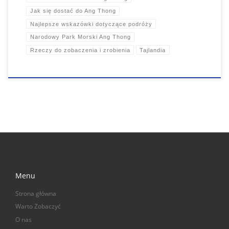
Jak się dostać do Ang Thong
Najlepsze wskazówki dotyczące podróży
Narodowy Park Morski Ang Thong
Rzeczy do zobaczenia i zrobienia
Tajlandia
Menu
Strona główna
Warto Zobaczyć
O nas