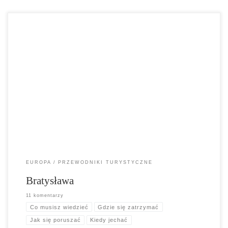
Bratysława to stolica przepięknie położona po obu stronach Dunaju w
południowo-zachodnim zakątku Słowacji, to miasto z krętymi
uliczkami i małymi, ale okazałymi budynkami. To idealne miasto na
wypad na weekend, kameralność Bratysławy sprawia, że dobrze się
je poznaje i zwiedza.
EUROPA
PRZEWODNIKI TURYSTYCZNE
Bratysława
11 komentarzy
Co musisz wiedzieć
Gdzie się zatrzymać
Jak się poruszać
Kiedy jechać