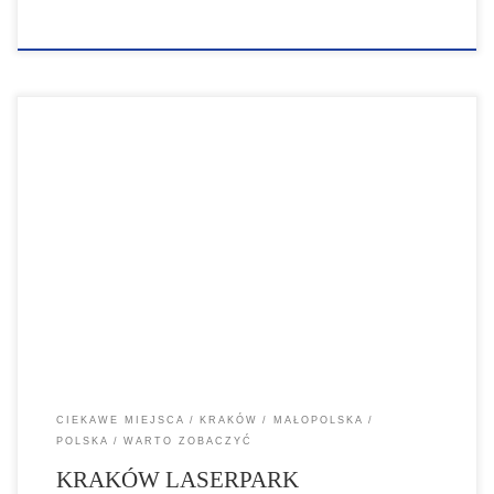
KRAKÓW LASERPARK KRAKÓW LASERPARK to wspaniałe miejsce
rozrywki gdzie znajduje się nowa arena do laserowego paintballa
(laser tag) oraz laserowy labirynt (laser maze), można poczuć się jak
bohater gier komputerowych. W Laserpark znajduje się
najnowocześniejszy sprzęt, profesjonalnie przygotowana arena,
dobrze zaopatrzony. Ponad 650 m2 na współzawodnictwo i zabawę
dla dzieci […]
CIEKAWE MIEJSCA
KRAKÓW
MAŁOPOLSKA
POLSKA
WARTO ZOBACZYĆ
KRAKÓW LASERPARK