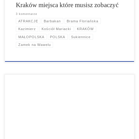
Kraków miejsca które musisz zobaczyć
3 komentarze
ATRAKCJE
Barbakan
Brama Floriańska
Kazimierz
Kościół Mariacki
KRAKÓW
MAŁOPOLSKA
POLSKA
Sukiennice
Zamek na Wawelu
Krakowski Park Linowy to idealne miejsce na aktywne spędzenie
czasu wśród natury. Oferuje różnorodne trasy linowe, które są
dostosowane do różnych poziomów zaawansowania, od dzieci po
dorosłych. Dzięki profesjonalnym instruktorom oraz dbałości o
bezpieczeństwo, każdy uczestnik może cieszyć się emocjonującymi
przygodami na świeżym powietrzu. Park zapewnia również
dodatkowe atrakcje, jak tyrolki oraz trampoliny, co czyni go
doskonałym miejscem dla rodzin i grup przyjaciół. Nie przegap
możliwości odkrywania uroków tego miejsca, które łączy w sobie