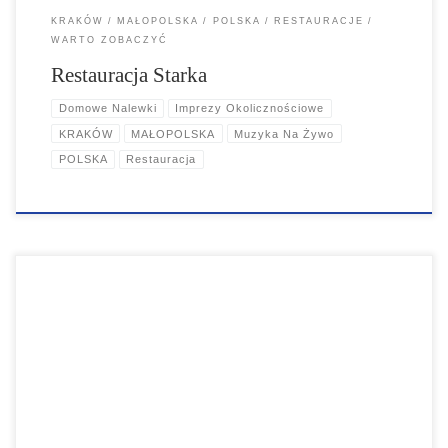
KRAKÓW
MAŁOPOLSKA
POLSKA
RESTAURACJE
WARTO ZOBACZYĆ
Restauracja Starka
Domowe Nalewki
Imprezy Okolicznościowe
KRAKÓW
MAŁOPOLSKA
Muzyka Na Żywo
POLSKA
Restauracja
Pierwszy Stopień to restauracją rodzinna, pełną roślin, dzięki którym
stała się zielonym sercem Krakowskiego Kazimierza.