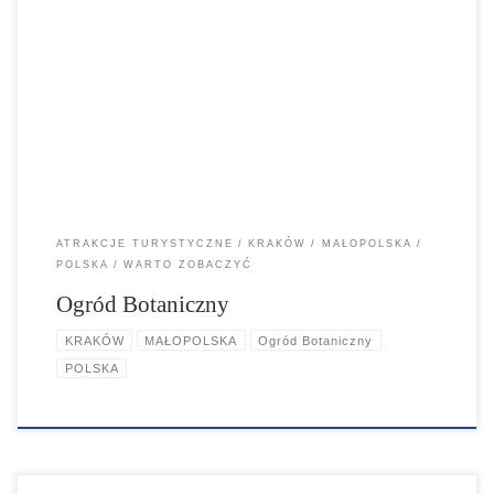
Ogród Botaniczny Uniwersytetu Jagiellońskiego to XVIII wieczny ogród
w pobliżu Starego Miasta, 10 minut spacerem od Rynku Głównego
czy Dworca PKP.
ATRAKCJE TURYSTYCZNE
KRAKÓW
MAŁOPOLSKA
POLSKA
WARTO ZOBACZYĆ
Ogród Botaniczny
KRAKÓW
MAŁOPOLSKA
Ogród Botaniczny
POLSKA