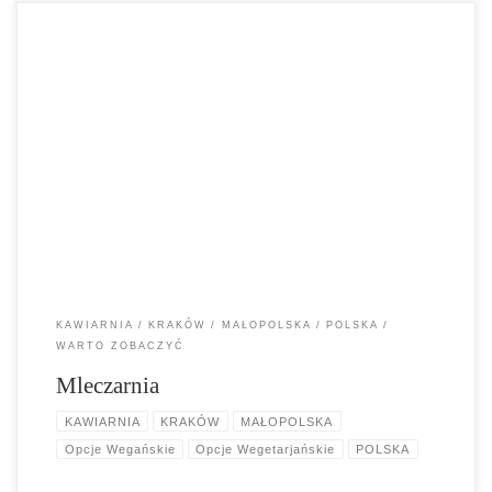
Mleczarnia to klasyczna kawiarnia Kazimierza z autentycznym
wystrojem, dobrymi ciastami i ładnym ogrodem. Wszystko razem
cudowne. Mleczarnia składa się właściwie z trzech części i każda z
nich jest niesamowita.
KAWIARNIA
KRAKÓW
MAŁOPOLSKA
POLSKA
WARTO ZOBACZYĆ
Mleczarnia
KAWIARNIA
KRAKÓW
MAŁOPOLSKA
Opcje Wegańskie
Opcje Wegetarjańskie
POLSKA