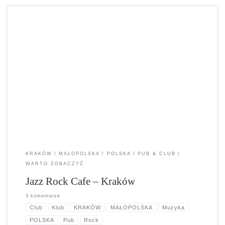
Kameralny klub w samym centrum Krakowa. Idealne miejsce, żeby
wczuć się w klimat krakowskich piwnic w rytmie wyśmienitych
koncertów jazzowych i rockowych.
KRAKÓW
MAŁOPOLSKA
POLSKA
PUB & CLUB
WARTO ZOBACZYĆ
Jazz Rock Cafe – Kraków
3 komentarze
Club
Klub
KRAKÓW
MAŁOPOLSKA
Muzyka
POLSKA
Pub
Rock