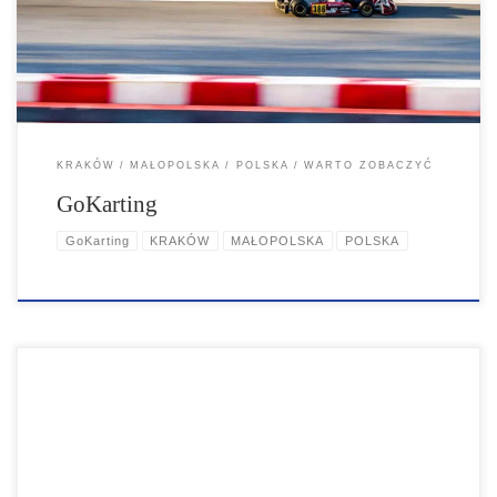
możliwość delektowania się pysznymi daniami w naszej restauracji.
Odkryj przyjemność gokartingu i stwórz niezapomniane wspomnienia
w gronie najbliższych.
KRAKÓW
MAŁOPOLSKA
POLSKA
WARTO ZOBACZYĆ
GoKarting
GoKarting
KRAKÓW
MAŁOPOLSKA
POLSKA
Wesoła Apartments. W starej krakowskiej dzielnicy Wesoła w zaciszu
zabytkowego domu jest radosne miejsce, gdzie możesz poczuć się