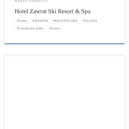
WARTO ZOBACZYĆ
Hotel Zawrat Ski Resort & Spa
Domki
KRAKÓW
MAŁOPOLSKA
POLSKA
Prawdziwa wieś
Sielsko
Ekosamotnia to pensjonat z duszą, to magiczne miejsce w Krakowie,
kilka kroków od zoo, w Lasku Wolskim.