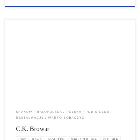
W tej piwnicy, raju dla piwoszy, można spędzić całą noc, jedząc i
tańcząc pod sklepionymi łukami. Ten tętniący życiem pub serwuje
własne, lokalne piwo, a także typowe dania kuchni polskiej.
KRAKÓW
MAŁOPOLSKA
POLSKA
PUB & CLUB
RESTAURACJE
WARTO ZOBACZYĆ
C.K. Browar
Club
Kawa
KRAKÓW
MAŁOPOLSKA
POLSKA