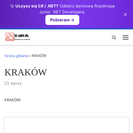
🚀
Uczysz się C# / .NET?
Odbierz darmową Roadmapę
Przejdź do treści
Junior .NET Developera.
×
Pobieram →
Search
Me
Strona główna
»
KRAKÓW
KRAKÓW
23 wpisy
KRAKÓW