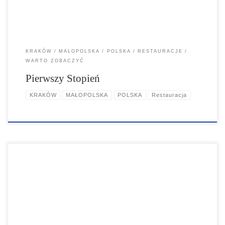
KRAKÓW
MAŁOPOLSKA
POLSKA
RESTAURACJE
WARTO ZOBACZYĆ
Pierwszy Stopień
KRAKÓW
MAŁOPOLSKA
POLSKA
Restauracja
Piękny Pies to jeden z nielicznych klubów, który można określić
mianem miejsca – legendy. Klub, do którego przychodzą wszyscy:
studenci, hipsterzy, malarze, muzycy, pisarze, graficy, starsi, młodsi,
biedni i bogaci...