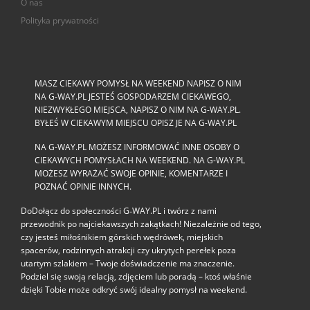
O nas
Polityka prywatności
MASZ CIEKAWY POMYSŁ NA WEEKEND NAPISZ O NIM
NA G-WAY.PL JESTEŚ GOSPODARZEM CIEKAWEGO,
NIEZWYKŁEGO MIEJSCA, NAPISZ O NIM NA G-WAY.PL.
BYŁEŚ W CIEKAWYM MIEJSCU OPISZ JE NA G-WAY.PL
NA G-WAY.PL MOŻESZ INFORMOWAĆ INNE OSOBY O
CIEKAWYCH POMYSŁACH NA WEEKEND. NA G-WAY.PL
MOŻESZ WYRAŻAĆ SWOJE OPINIE, KOMENTARZE I
POZNAĆ OPINIE INNYCH.
DoDołącz do społeczności G‑WAY.PL i twórz z nami
przewodnik po najciekawszych zakątkach! Niezależnie od tego,
czy jesteś miłośnikiem górskich wędrówek, miejskich
spacerów, rodzinnych atrakcji czy ukrytych perełek poza
utartym szlakiem – Twoje doświadczenie ma znaczenie.
Podziel się swoją relacją, zdjęciem lub poradą – ktoś właśnie
dzięki Tobie może odkryć swój idealny pomysł na weekend.