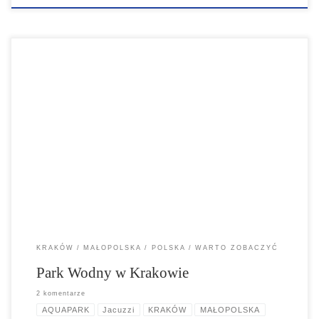
Park Wodny w Krakowie to największy kryty aquapark w Polsce i
jeden z największych w Europie! Aquapark oferuje 3 baseny z
wieloma atrakcjami...
KRAKÓW
MAŁOPOLSKA
POLSKA
WARTO ZOBACZYĆ
Park Wodny w Krakowie
2 komentarze
AQUAPARK
Jacuzzi
KRAKÓW
MAŁOPOLSKA