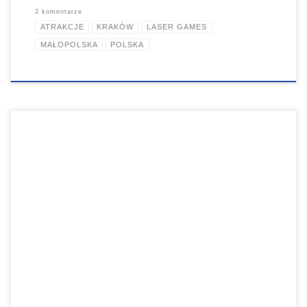
2 komentarze
ATRAKCJE
KRAKÓW
LASER GAMES
MAŁOPOLSKA
POLSKA
Ojcowski Park Narodowy Ojcowski Park Narodowy to wymarzony cel
weekendowych spacerów zarówno we dwoje, jak i całą rodziną.
Samochodem można dojechać jedynie do zamku w Ojcowie (parking
płatny, za to wstęp na teren Parku bezpłatny), a stamtąd już pieszo,
rowerem, bądź bryczką, które czekają u wylotu doliny na chętnych
turystów. […]