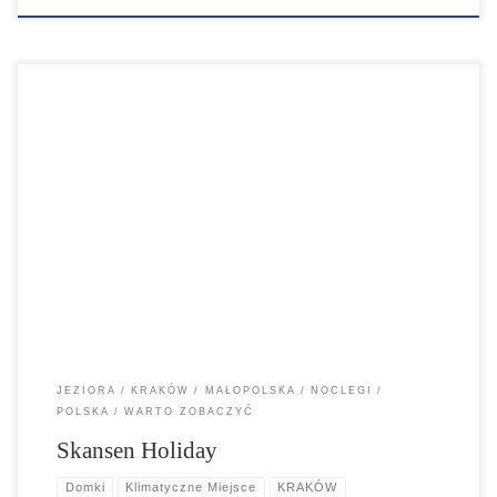
W odległości 10km od Sukiennic, nad jeziorem Kryspinowskim w
otoczeniu zieleni, znajdziecie nowoczesny Skansen Holiday, to
idealne miejsce wypadowe do zwiedzania.
JEZIORA
KRAKÓW
MAŁOPOLSKA
NOCLEGI
POLSKA
WARTO ZOBACZYĆ
Skansen Holiday
Domki
Klimatyczne Miejsce
KRAKÓW