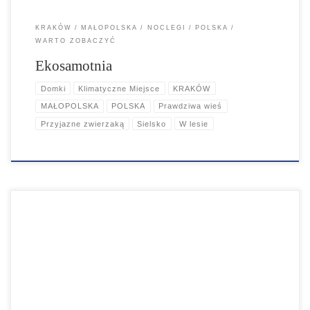
KRAKÓW
MAŁOPOLSKA
NOCLEGI
POLSKA
WARTO ZOBACZYĆ
Ekosamotnia
Domki
Klimatyczne Miejsce
KRAKÓW
MAŁOPOLSKA
POLSKA
Prawdziwa wieś
Przyjazne zwierzaką
Sielsko
W lesie
Ogród Doświadczeń w Krakowie powstał jako pierwszy tego typu park
rozrywki w Polsce! To sensoryczny park edukacyjny wzorowany na
Niemieckim parku w Norymberdze...