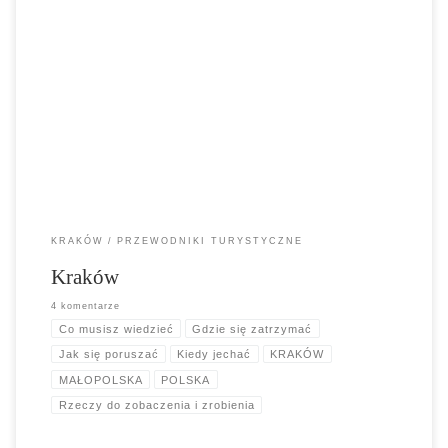
Kraków. Wielu odwiedzających przyjeżdża do Krakowa, aby poznać
jego korzenie i historię, ale to, czego nie można się spodziewać, to
kwitnące życie nocne, sceny artystyczne i muzyczne. Podobno miasto
ma największą koncentrację barów na świecie, a dzielnice Starego
Miasta i Kazimierza uważane są za najlepsze regiony do picia,
muzyki na żywo i clubbingu.
KRAKÓW
PRZEWODNIKI TURYSTYCZNE
Kraków
4 komentarze
Co musisz wiedzieć
Gdzie się zatrzymać
Jak się poruszać
Kiedy jechać
KRAKÓW
MAŁOPOLSKA
POLSKA
Rzeczy do zobaczenia i zrobienia