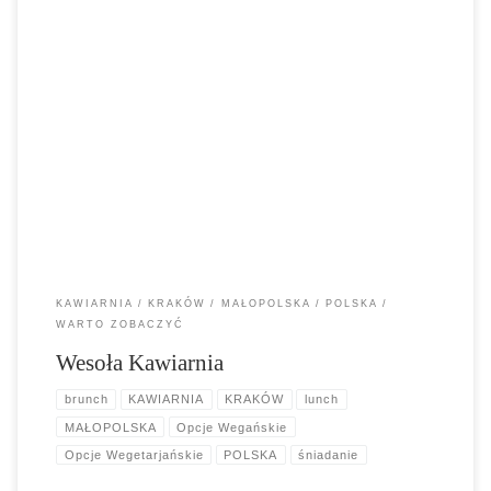
Wesoła Kawiarnia to przede wszystkim LUDZIE to niewielka
kawiarnia, która zrodziła się z pasji do kawy.
KAWIARNIA
KRAKÓW
MAŁOPOLSKA
POLSKA
WARTO ZOBACZYĆ
Wesoła Kawiarnia
brunch
KAWIARNIA
KRAKÓW
lunch
MAŁOPOLSKA
Opcje Wegańskie
Opcje Wegetarjańskie
POLSKA
śniadanie