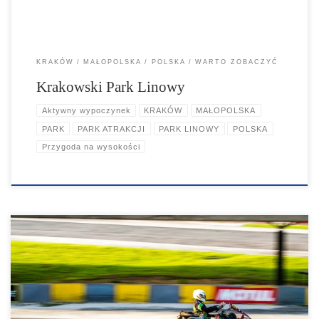
przygodę, aktywność fizyczną oraz radość. Zaplanuj wizytę już dziś!
KRAKÓW
MAŁOPOLSKA
POLSKA
WARTO ZOBACZYĆ
Krakowski Park Linowy
Aktywny wypoczynek
KRAKÓW
MAŁOPOLSKA
PARK
PARK ATRAKCJI
PARK LINOWY
POLSKA
Przygoda na wysokości
Gokarting to ekscytująca forma rozrywki, która łączy rywalizację,
strategię i emocje. Oferujemy nowoczesny tor wyścigowy
dostosowany do różnych poziomów zaawansowania. To idealna
opcja dla rodzin, grup przyjaciół oraz na wydarzenia biznesowe czy
wieczory kawalerskie. Zapewniamy bezpieczeństwo na torze oraz