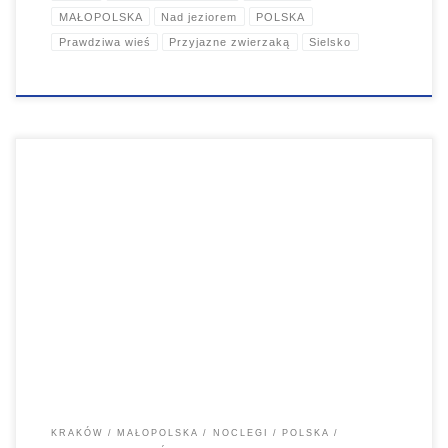
MAŁOPOLSKA
Nad jeziorem
POLSKA
Prawdziwa wieś
Przyjazne zwierzaką
Sielsko
Atrakcyjna oferta dla osób, które poszukują wspaniałych widoków
podczas korzystania z urlopu w otoczeniu polskich Tatr. Hotel Zawrat
Ski Resort & SPA świadczy usługi o standardzie trzygwiazdkowym.
KRAKÓW
MAŁOPOLSKA
NOCLEGI
POLSKA