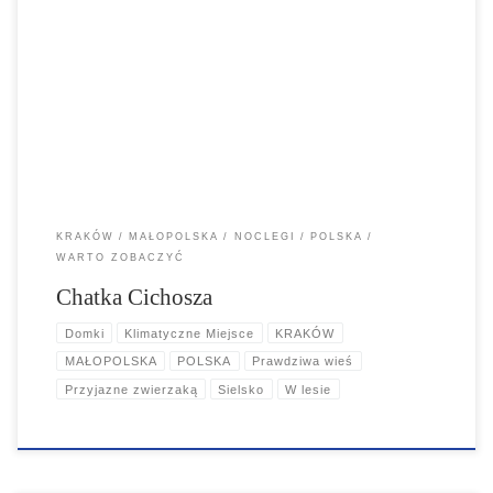
Obiekt Chatka w trawach, położony w miejscowości Kraków, oferuje
taras oraz bezpłatne WiFi. To mały klimatyczny, niezależny domek dla
wszystkich, którzy chcą zwiedzić Kraków i jednocześnie mieć naturę
na wyciągnięcie ręki.
KRAKÓW
MAŁOPOLSKA
NOCLEGI
POLSKA
WARTO ZOBACZYĆ
Chatka Cichosza
Domki
Klimatyczne Miejsce
KRAKÓW
MAŁOPOLSKA
POLSKA
Prawdziwa wieś
Przyjazne zwierzaką
Sielsko
W lesie