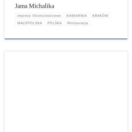
Jama Michalika
Imprezy Okolicznościowe
KAWIARNIA
KRAKÓW
MAŁOPOLSKA
POLSKA
Restauracja
Restauracja Starka to wyjątkowa restauracja z Duszą zlokalizowana
na zabytkowym Kazimierzu. W pobliżu tętniącego życiem Placu
Nowego, ukryty jest mały "skarb" Kazimierza - Restauracja Starka.