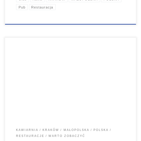
Pub
Restauracja
Najsławniejsza polska kawiarnia artystyczna, restauracja, dawna
Cukiernia Lwowska Michalika, muzeum kabaretu, krakowskiej secesji
i młodopolskiego malarstwa.
KAWIARNIA
KRAKÓW
MAŁOPOLSKA
POLSKA
RESTAURACJE
WARTO ZOBACZYĆ