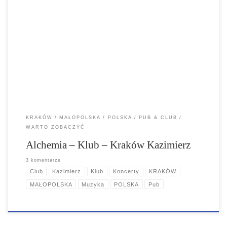
Alchemia to z całą pewnością najbardziej rozpoznawalny klub na
krakowskim Kazimierzu. Jest wyjątkowym miejscem, w którym tętni
życie, muzyka, zabawa a styl w jakim lokal jest urządzony oddaje
klimat tego miejsca.
KRAKÓW
MAŁOPOLSKA
POLSKA
PUB & CLUB
WARTO ZOBACZYĆ
Alchemia – Klub – Kraków Kazimierz
3 komentarze
Club
Kazimierz
Klub
Koncerty
KRAKÓW
MAŁOPOLSKA
Muzyka
POLSKA
Pub