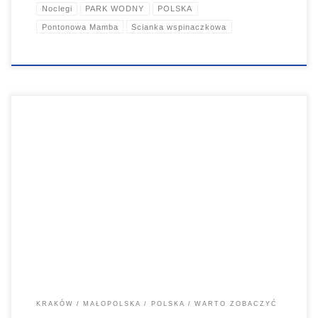
Noclegi
PARK WODNY
POLSKA
Pontonowa Mamba
Scianka wspinaczkowa
Kraków miejsca które musisz zobaczyć. Kraków jest
najpopularniejszym polskim miastem turystycznym, z pięknym
starym miastem...
KRAKÓW
MAŁOPOLSKA
POLSKA
WARTO ZOBACZYĆ