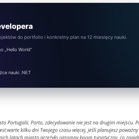
evelopera
jektów do portfolio i konkretny plan na 12 miesięcy nauki.
o „Hello World”
o
żce nauki .NET
iasto Portugalii, Porto, zdecydowanie nie jest na drugim miejscu
jest warte kilku dni Twojego czasu więcej, jeśli planujesz poważn
tnich latach miasto przeżyło ogromny boom turystyczny, co znajd