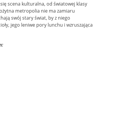
ę scena kulturalna, od światowej klasy
rożytna metropolia nie ma zamiaru
ają swój stary świat, by z niego
oły, jego leniwe pory lunchu i wzruszająca
m: