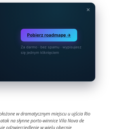
×
Pobierz roadmapę →
Za darmo · bez spamu · wypisujesz
się jednym kliknięciem
. Położone w dramatycznym miejscu u ujścia Rio
y atak na słynne porto-winnice Vila Nova de
uje odzwierciedlenie w wielu obecnie