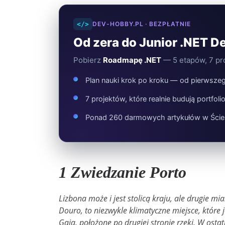
</>
DEV-HOBBY.PL · BEZPŁATNIE
Od zera do Junior .NET D
Pobierz
Roadmapę .NET
— 5 etapów, 7 pro
Plan nauki krok po kroku — od pierwszeg
7 projektów, które realnie budują portfoli
Ponad 260 darmowych artykułów w Ście
1 Zwiedzanie Porto
Lizbona może i jest stolicą kraju, ale drugie m
Douro, to niezwykle klimatyczne miejsce, które 
Gaia, położone po drugiej stronie rzeki. W osta