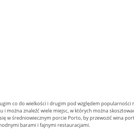
drugim co do wielkości i drugim pod względem popularności m
ieku i można znaleźć wiele miejsc, w których można skoszto
 się w średniowiecznym porcie Porto, by przewozić wina po
modnymi barami i fajnymi restauracjami.