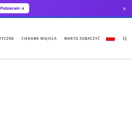
×
Pobieram →
Se
TYCZNE
CIEKAWE MIEJSCA
WARTO ZOBACZYĆ