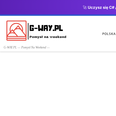
🚀
Uczysz się C# 
Przejdź do treści
POLSKA
G-WAY.PL — Pomysł Na Weekend —