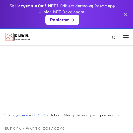
🚀
Uczysz się C# / .NET?
Odbierz darmową Roadmapę
Przejdź do treści
Junior .NET Developera.
×
Pobieram →
Search
Me
Strona główna
»
EUROPA
»
Debod – Madrycka świątynia – przewodnik
EUROPA
WARTO ZOBACZYĆ