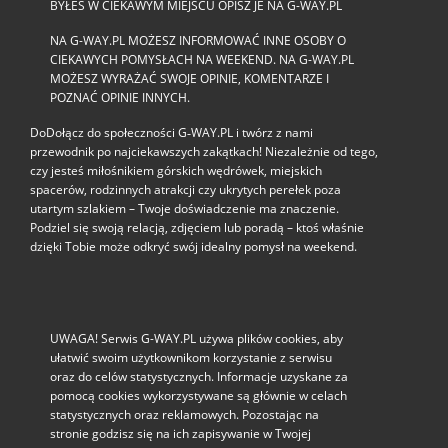
BYŁEŚ W CIEKAWYM MIEJSCU OPISZ JE NA G-WAY.PL
NA G-WAY.PL MOŻESZ INFORMOWAĆ INNE OSOBY O
CIEKAWYCH POMYSŁACH NA WEEKEND. NA G-WAY.PL
MOŻESZ WYRAŻAĆ SWOJE OPINIE, KOMENTARZE I
POZNAĆ OPINIE INNYCH.
DoDołącz do społeczności G‑WAY.PL i twórz z nami
przewodnik po najciekawszych zakątkach! Niezależnie od tego,
czy jesteś miłośnikiem górskich wędrówek, miejskich
spacerów, rodzinnych atrakcji czy ukrytych perełek poza
utartym szlakiem – Twoje doświadczenie ma znaczenie.
Podziel się swoją relacją, zdjęciem lub poradą – ktoś właśnie
dzięki Tobie może odkryć swój idealny pomysł na weekend.
UWAGA! Serwis G-WAY.PL używa plików cookies, aby
ułatwić swoim użytkownikom korzystanie z serwisu
oraz do celów statystycznych. Informacje uzyskane za
pomocą cookies wykorzystywane są głównie w celach
statystycznych oraz reklamowych. Pozostając na
stronie godzisz się na ich zapisywanie w Twojej