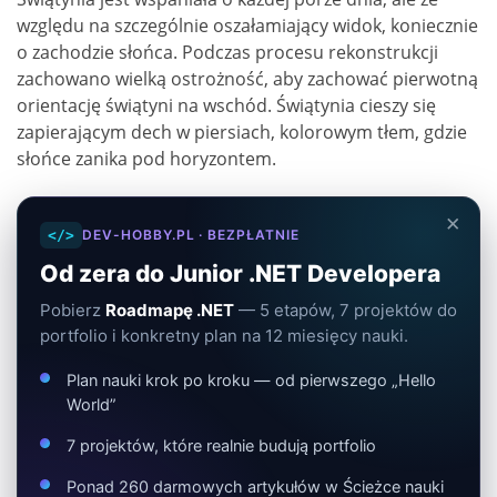
względu na szczególnie oszałamiający widok, koniecznie
o zachodzie słońca. Podczas procesu rekonstrukcji
zachowano wielką ostrożność, aby zachować pierwotną
orientację świątyni na wschód. Świątynia cieszy się
zapierającym dech w piersiach, kolorowym tłem, gdzie
słońce zanika pod horyzontem.
×
</>
DEV-HOBBY.PL · BEZPŁATNIE
Od zera do Junior .NET Developera
Pobierz
Roadmapę .NET
— 5 etapów, 7 projektów do
portfolio i konkretny plan na 12 miesięcy nauki.
Plan nauki krok po kroku — od pierwszego „Hello
World”
7 projektów, które realnie budują portfolio
Ponad 260 darmowych artykułów w Ścieżce nauki