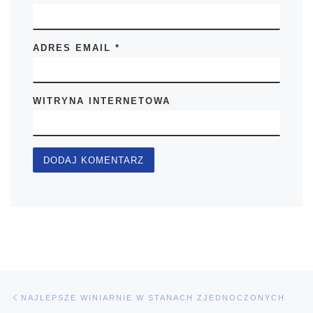
ADRES EMAIL
*
WITRYNA INTERNETOWA
Nawigacja wpisu
Poprzedni wpis
NAJLEPSZE WINIARNIE W STANACH ZJEDNOCZONYCH