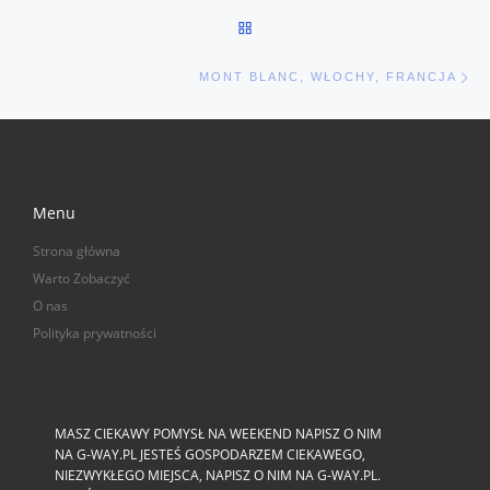
POWRÓT DO LISTY POSTÓW
Na
MONT BLANC, WŁOCHY, FRANCJA
Menu
Strona główna
Warto Zobaczyć
O nas
Polityka prywatności
MASZ CIEKAWY POMYSŁ NA WEEKEND NAPISZ O NIM
NA G-WAY.PL JESTEŚ GOSPODARZEM CIEKAWEGO,
NIEZWYKŁEGO MIEJSCA, NAPISZ O NIM NA G-WAY.PL.