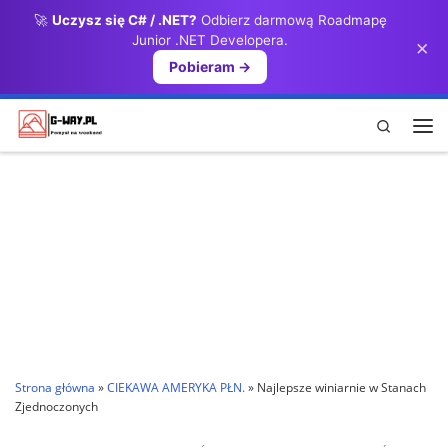
🚀
Uczysz się C# / .NET?
Odbierz darmową Roadmapę
Przejdź do treści
Junior .NET Developera.
×
Pobieram →
Search
Me
Strona główna
»
CIEKAWA AMERYKA PŁN.
»
Najlepsze winiarnie w Stanach
Zjednoczonych