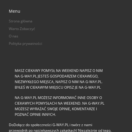
Menu
Strona główna
Warto Zobaczyć
O nas
Polityka prywatności
MASZ CIEKAWY POMYSŁ NA WEEKEND NAPISZ O NIM
NA G-WAY.PL JESTEŚ GOSPODARZEM CIEKAWEGO,
NIEZWYKŁEGO MIEJSCA, NAPISZ O NIM NA G-WAY.PL.
BYŁEŚ W CIEKAWYM MIEJSCU OPISZ JE NA G-WAY.PL
NA G-WAY.PL MOŻESZ INFORMOWAĆ INNE OSOBY O
CIEKAWYCH POMYSŁACH NA WEEKEND. NA G-WAY.PL
MOŻESZ WYRAŻAĆ SWOJE OPINIE, KOMENTARZE I
POZNAĆ OPINIE INNYCH.
DoDołącz do społeczności G‑WAY.PL i twórz z nami
przewodnik po najciekawszych zakątkach! Niezależnie od tego,