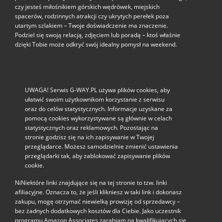
czy jesteś miłośnikiem górskich wędrówek, miejskich
spacerów, rodzinnych atrakcji czy ukrytych perełek poza
utartym szlakiem – Twoje doświadczenie ma znaczenie.
Podziel się swoją relacją, zdjęciem lub poradą – ktoś właśnie
dzięki Tobie może odkryć swój idealny pomysł na weekend.
UWAGA! Serwis G-WAY.PL używa plików cookies, aby
ułatwić swoim użytkownikom korzystanie z serwisu
oraz do celów statystycznych. Informacje uzyskane za
pomocą cookies wykorzystywane są głównie w celach
statystycznych oraz reklamowych. Pozostając na
stronie godzisz się na ich zapisywanie w Twojej
przeglądarce. Możesz samodzielnie zmienić ustawienia
przeglądarki tak, aby zablokować zapisywanie plików
cookie.
NiNiektóre linki znajdujące się na tej stronie to tzw. linki
afiliacyjne. Oznacza to, że jeśli klikniesz w taki link i dokonasz
zakupu, mogę otrzymać niewielką prowizję od sprzedawcy –
bez żadnych dodatkowych kosztów dla Ciebie. Jako uczestnik
programu Amazon Associates zarabiam na kwalifikujących się