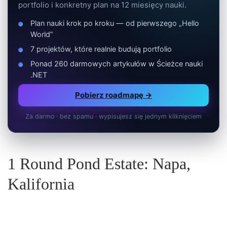
portfolio i konkretny plan na 12 miesięcy nauki.
Plan nauki krok po kroku — od pierwszego „Hello
World”
7 projektów, które realnie budują portfolio
Ponad 260 darmowych artykułów w Ścieżce nauki
.NET
Pobierz roadmapę →
Za darmo · bez spamu · wypisujesz się jednym kliknięciem
1
Round Pond Estate: Napa,
Kalifornia