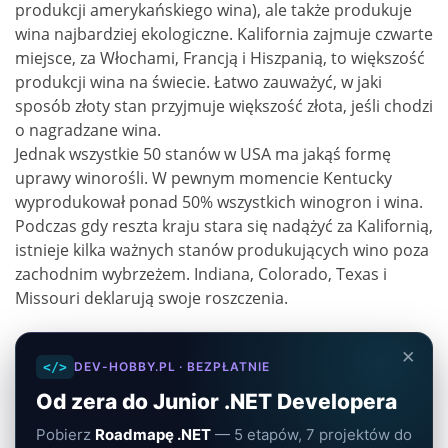
produkcji amerykańskiego wina), ale także produkuje
wina najbardziej ekologiczne. Kalifornia zajmuje czwarte
miejsce, za Włochami, Francją i Hiszpanią, to większość
produkcji wina na świecie. Łatwo zauważyć, w jaki
sposób złoty stan przyjmuje większość złota, jeśli chodzi
o nagradzane wina.
Jednak wszystkie 50 stanów w USA ma jakąś formę
uprawy winorośli. W pewnym momencie Kentucky
wyprodukował ponad 50% wszystkich winogron i wina.
Podczas gdy reszta kraju stara się nadążyć za Kalifornią,
istnieje kilka ważnych stanów produkujących wino poza
zachodnim wybrzeżem. Indiana, Colorado, Texas i
Missouri deklarują swoje roszczenia.
×
</>
DEV-HOBBY.PL · BEZPŁATNIE
Od zera do Junior .NET Developera
Pobierz
Roadmapę .NET
— 5 etapów, 7 projektów do