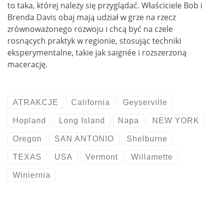
to taka, której należy się przyglądać. Właściciele Bob i
Brenda Davis obaj mają udział w grze na rzecz
zrównoważonego rozwoju i chcą być na czele
rosnących praktyk w regionie, stosując techniki
eksperymentalne, takie jak saignée i rozszerzoną
macerację.
ATRAKCJE
California
Geyserville
Hopland
Long Island
Napa
NEW YORK
Oregon
SAN ANTONIO
Shelburne
TEXAS
USA
Vermont
Willamette
Winiernia