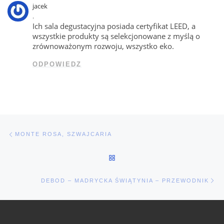
jacek
,
Ich sala degustacyjna posiada certyfikat LEED, a
wszystkie produkty są selekcjonowane z myślą o
zrównoważonym rozwoju, wszystko eko.
ODPOWIEDZ
Nawigacja wpisu
Poprzedni wpis
MONTE ROSA, SZWAJCARIA
POWRÓT DO LISTY POSTÓW
Na
DEBOD – MADRYCKA ŚWIĄTYNIA – PRZEWODNIK