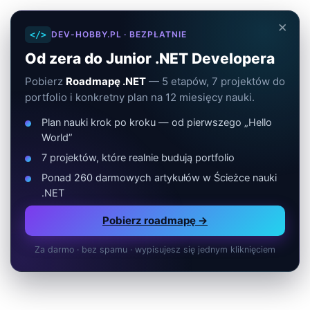
×
</>
DEV-HOBBY.PL · BEZPŁATNIE
Od zera do Junior .NET Developera
Pobierz
Roadmapę .NET
— 5 etapów, 7 projektów do
portfolio i konkretny plan na 12 miesięcy nauki.
Plan nauki krok po kroku — od pierwszego „Hello
World”
7 projektów, które realnie budują portfolio
Ponad 260 darmowych artykułów w Ścieżce nauki
.NET
Pobierz roadmapę →
Za darmo · bez spamu · wypisujesz się jednym kliknięciem