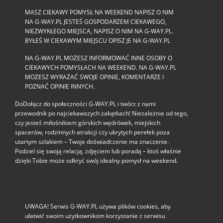
MASZ CIEKAWY POMYSŁ NA WEEKEND NAPISZ O NIM
NA G-WAY.PL JESTEŚ GOSPODARZEM CIEKAWEGO,
NIEZWYKŁEGO MIEJSCA, NAPISZ O NIM NA G-WAY.PL.
BYŁEŚ W CIEKAWYM MIEJSCU OPISZ JE NA G-WAY.PL
NA G-WAY.PL MOŻESZ INFORMOWAĆ INNE OSOBY O
CIEKAWYCH POMYSŁACH NA WEEKEND. NA G-WAY.PL
MOŻESZ WYRAŻAĆ SWOJE OPINIE, KOMENTARZE I
POZNAĆ OPINIE INNYCH.
DoDołącz do społeczności G‑WAY.PL i twórz z nami
przewodnik po najciekawszych zakątkach! Niezależnie od tego,
czy jesteś miłośnikiem górskich wędrówek, miejskich
spacerów, rodzinnych atrakcji czy ukrytych perełek poza
utartym szlakiem – Twoje doświadczenie ma znaczenie.
Podziel się swoją relacją, zdjęciem lub poradą – ktoś właśnie
dzięki Tobie może odkryć swój idealny pomysł na weekend.
UWAGA! Serwis G-WAY.PL używa plików cookies, aby
ułatwić swoim użytkownikom korzystanie z serwisu