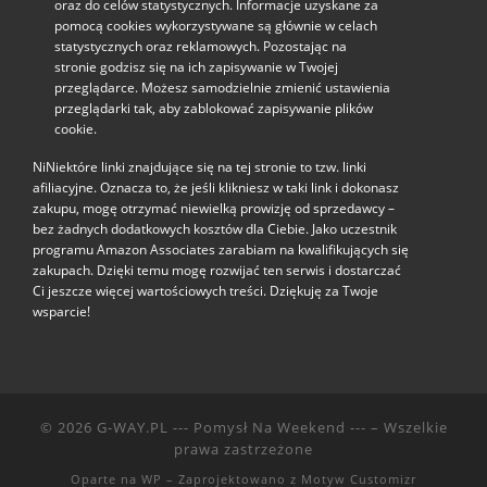
oraz do celów statystycznych. Informacje uzyskane za
pomocą cookies wykorzystywane są głównie w celach
statystycznych oraz reklamowych. Pozostając na
stronie godzisz się na ich zapisywanie w Twojej
przeglądarce. Możesz samodzielnie zmienić ustawienia
przeglądarki tak, aby zablokować zapisywanie plików
cookie.
NiNiektóre linki znajdujące się na tej stronie to tzw. linki
afiliacyjne. Oznacza to, że jeśli klikniesz w taki link i dokonasz
zakupu, mogę otrzymać niewielką prowizję od sprzedawcy –
bez żadnych dodatkowych kosztów dla Ciebie. Jako uczestnik
programu Amazon Associates zarabiam na kwalifikujących się
zakupach. Dzięki temu mogę rozwijać ten serwis i dostarczać
Ci jeszcze więcej wartościowych treści. Dziękuję za Twoje
wsparcie!
© 2026
G-WAY.PL --- Pomysł Na Weekend ---
– Wszelkie
prawa zastrzeżone
Oparte na
WP
– Zaprojektowano z
Motyw Customizr