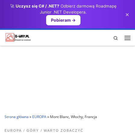
🚀
Uczysz się C# / .NET?
Odbierz darmową Roadmapę
Przejdź do treści
Junior .NET Developera.
×
Pobieram →
Search
Me
Strona główna
»
EUROPA
»
Mont Blanc, Włochy, Francja
EUROPA
GÓRY
WARTO ZOBACZYĆ