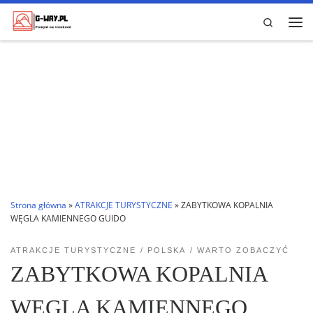
Przejdź do treści
Search
Me
Strona główna
»
ATRAKCJE TURYSTYCZNE
»
ZABYTKOWA KOPALNIA
WĘGLA KAMIENNEGO GUIDO
ATRAKCJE TURYSTYCZNE
POLSKA
WARTO ZOBACZYĆ
ZABYTKOWA KOPALNIA
WĘGLA KAMIENNEGO