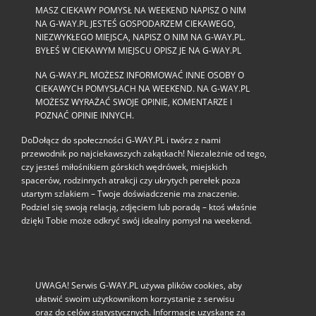
MASZ CIEKAWY POMYSŁ NA WEEKEND NAPISZ O NIM
NA G-WAY.PL JESTEŚ GOSPODARZEM CIEKAWEGO,
NIEZWYKŁEGO MIEJSCA, NAPISZ O NIM NA G-WAY.PL.
BYŁEŚ W CIEKAWYM MIEJSCU OPISZ JE NA G-WAY.PL
NA G-WAY.PL MOŻESZ INFORMOWAĆ INNE OSOBY O
CIEKAWYCH POMYSŁACH NA WEEKEND. NA G-WAY.PL
MOŻESZ WYRAŻAĆ SWOJE OPINIE, KOMENTARZE I
POZNAĆ OPINIE INNYCH.
DoDołącz do społeczności G‑WAY.PL i twórz z nami
przewodnik po najciekawszych zakątkach! Niezależnie od tego,
czy jesteś miłośnikiem górskich wędrówek, miejskich
spacerów, rodzinnych atrakcji czy ukrytych perełek poza
utartym szlakiem – Twoje doświadczenie ma znaczenie.
Podziel się swoją relacją, zdjęciem lub poradą – ktoś właśnie
dzięki Tobie może odkryć swój idealny pomysł na weekend.
UWAGA! Serwis G-WAY.PL używa plików cookies, aby
ułatwić swoim użytkownikom korzystanie z serwisu
oraz do celów statystycznych. Informacje uzyskane za