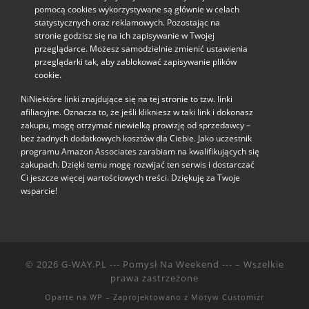
pomocą cookies wykorzystywane są głównie w celach
statystycznych oraz reklamowych. Pozostając na
stronie godzisz się na ich zapisywanie w Twojej
przeglądarce. Możesz samodzielnie zmienić ustawienia
przeglądarki tak, aby zablokować zapisywanie plików
cookie.
NiNiektóre linki znajdujące się na tej stronie to tzw. linki
afiliacyjne. Oznacza to, że jeśli klikniesz w taki link i dokonasz
zakupu, mogę otrzymać niewielką prowizję od sprzedawcy –
bez żadnych dodatkowych kosztów dla Ciebie. Jako uczestnik
programu Amazon Associates zarabiam na kwalifikujących się
zakupach. Dzięki temu mogę rozwijać ten serwis i dostarczać
Ci jeszcze więcej wartościowych treści. Dziękuję za Twoje
wsparcie!
© 2026
G-WAY.PL --- Pomysł Na Weekend ---
– Wszelkie
prawa zastrzeżone
Oparte na
WP
– Zaprojektowano z
Motyw Customizr