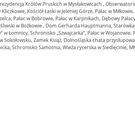
ia rezydencja Królów Pruskich w Mysłakowicach , Obserwator
Kliczkowie, Kościół Łaski w Jeleniej Górze, Pałac w Miłkowie
rzelca, Pałac w Bobrowie, Pałac w Karpnikach, Dębowy Pałac
śliwski w Bożkowie , Dom Gerharda Hauptmanna, Starówka Je
 w Łomnicy, Schronisko „Szwajcarka”, Pałac w Wojanowie, 
 w Sokołowsku, Zamek Książ, Dolnośląska chata przysłupowa
ka, Schronisko Samotnia, Wieża rycerska w Siedlęcinie, M