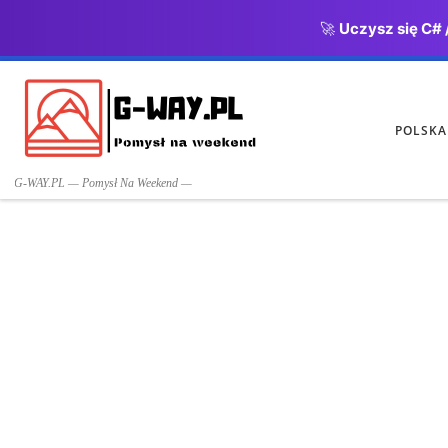
🚀
Uczysz się C# 
Przejdź do treści
POLSKA
G-WAY.PL — Pomysł Na Weekend —