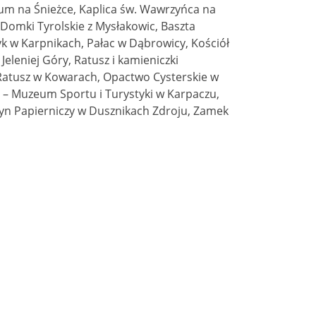
ium na Śnieżce, Kaplica św. Wawrzyńca na
, Domki Tyrolskie z Mysłakowic, Baszta
yk w Karpnikach, Pałac w Dąbrowicy, Kościół
leniej Góry, Ratusz i kamieniczki
Ratusz w Kowarach, Opactwo Cysterskie w
 – Muzeum Sportu i Turystyki w Karpaczu,
łyn Papierniczy w Dusznikach Zdroju, Zamek