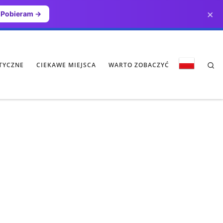
×
Pobieram →
Se
TYCZNE
CIEKAWE MIEJSCA
WARTO ZOBACZYĆ