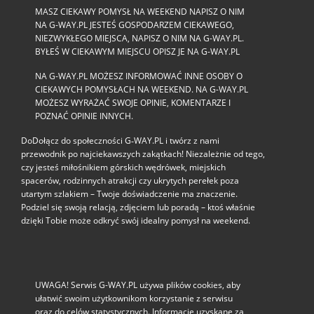
MASZ CIEKAWY POMYSŁ NA WEEKEND NAPISZ O NIM
NA G-WAY.PL JESTEŚ GOSPODARZEM CIEKAWEGO,
NIEZWYKŁEGO MIEJSCA, NAPISZ O NIM NA G-WAY.PL.
BYŁEŚ W CIEKAWYM MIEJSCU OPISZ JE NA G-WAY.PL
NA G-WAY.PL MOŻESZ INFORMOWAĆ INNE OSOBY O
CIEKAWYCH POMYSŁACH NA WEEKEND. NA G-WAY.PL
MOŻESZ WYRAŻAĆ SWOJE OPINIE, KOMENTARZE I
POZNAĆ OPINIE INNYCH.
DoDołącz do społeczności G‑WAY.PL i twórz z nami
przewodnik po najciekawszych zakątkach! Niezależnie od tego,
czy jesteś miłośnikiem górskich wędrówek, miejskich
spacerów, rodzinnych atrakcji czy ukrytych perełek poza
utartym szlakiem – Twoje doświadczenie ma znaczenie.
Podziel się swoją relacją, zdjęciem lub poradą – ktoś właśnie
dzięki Tobie może odkryć swój idealny pomysł na weekend.
UWAGA! Serwis G-WAY.PL używa plików cookies, aby
ułatwić swoim użytkownikom korzystanie z serwisu
oraz do celów statystycznych. Informacje uzyskane za