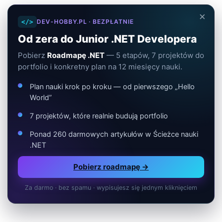
×
</>
DEV-HOBBY.PL · BEZPŁATNIE
Od zera do Junior .NET Developera
Pobierz
Roadmapę .NET
— 5 etapów, 7 projektów do
portfolio i konkretny plan na 12 miesięcy nauki.
Plan nauki krok po kroku — od pierwszego „Hello
World”
7 projektów, które realnie budują portfolio
Ponad 260 darmowych artykułów w Ścieżce nauki
.NET
Pobierz roadmapę →
Za darmo · bez spamu · wypisujesz się jednym kliknięciem