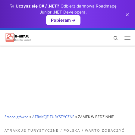
🚀
Uczysz się C# / .NET?
Odbierz darmową Roadmapę
Przejdź do treści
Junior .NET Developera.
×
Pobieram →
Search
Me
Strona główna
»
ATRAKCJE TURYSTYCZNE
»
ZAMEK W BĘDZINNIE
ATRAKCJE TURYSTYCZNE
POLSKA
WARTO ZOBACZYĆ