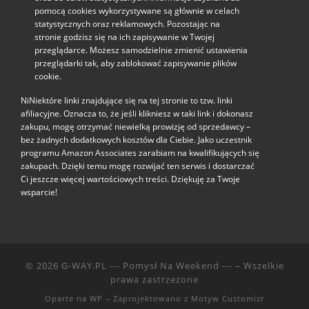
pomocą cookies wykorzystywane są głównie w celach
statystycznych oraz reklamowych. Pozostając na
stronie godzisz się na ich zapisywanie w Twojej
przeglądarce. Możesz samodzielnie zmienić ustawienia
przeglądarki tak, aby zablokować zapisywanie plików
cookie.
NiNiektóre linki znajdujące się na tej stronie to tzw. linki
afiliacyjne. Oznacza to, że jeśli klikniesz w taki link i dokonasz
zakupu, mogę otrzymać niewielką prowizję od sprzedawcy –
bez żadnych dodatkowych kosztów dla Ciebie. Jako uczestnik
programu Amazon Associates zarabiam na kwalifikujących się
zakupach. Dzięki temu mogę rozwijać ten serwis i dostarczać
Ci jeszcze więcej wartościowych treści. Dziękuję za Twoje
wsparcie!
© 2026
G-WAY.PL --- Pomysł Na Weekend ---
– Wszelkie
prawa zastrzeżone
Oparte na
WP
– Zaprojektowano z
Motyw Customizr