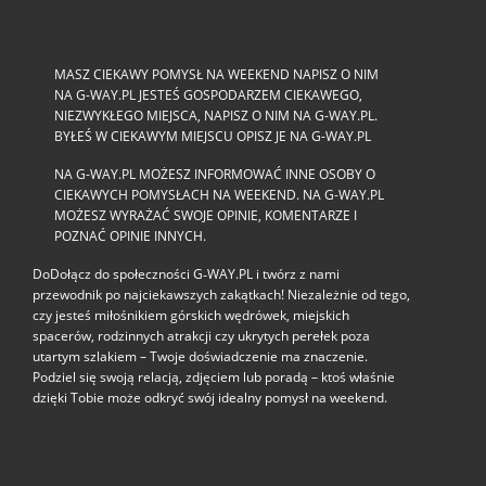
MASZ CIEKAWY POMYSŁ NA WEEKEND NAPISZ O NIM
NA G-WAY.PL JESTEŚ GOSPODARZEM CIEKAWEGO,
NIEZWYKŁEGO MIEJSCA, NAPISZ O NIM NA G-WAY.PL.
BYŁEŚ W CIEKAWYM MIEJSCU OPISZ JE NA G-WAY.PL
NA G-WAY.PL MOŻESZ INFORMOWAĆ INNE OSOBY O
CIEKAWYCH POMYSŁACH NA WEEKEND. NA G-WAY.PL
MOŻESZ WYRAŻAĆ SWOJE OPINIE, KOMENTARZE I
POZNAĆ OPINIE INNYCH.
DoDołącz do społeczności G‑WAY.PL i twórz z nami
przewodnik po najciekawszych zakątkach! Niezależnie od tego,
czy jesteś miłośnikiem górskich wędrówek, miejskich
spacerów, rodzinnych atrakcji czy ukrytych perełek poza
utartym szlakiem – Twoje doświadczenie ma znaczenie.
Podziel się swoją relacją, zdjęciem lub poradą – ktoś właśnie
dzięki Tobie może odkryć swój idealny pomysł na weekend.