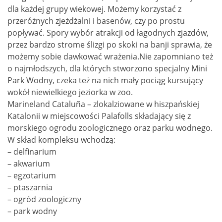
dla każdej grupy wiekowej. Możemy korzystać z
przeróżnych zjeżdżalni i basenów, czy po prostu
popływać. Spory wybór atrakcji od łagodnych zjazdów,
przez bardzo strome ślizgi po skoki na banji sprawia, że
możemy sobie dawkować wrażenia.Nie zapomniano też
o najmłodszych, dla których stworzono specjalny Mini
Park Wodny, czeka też na nich mały pociąg kursujący
wokół niewielkiego jeziorka w zoo.
Marineland Cataluña – zlokalziowane w hiszpańskiej
Katalonii w miejscowości Palafolls składający się z
morskiego ogrodu zoologicznego oraz parku wodnego.
W skład kompleksu wchodzą:
– delfinarium
– akwarium
– egzotarium
– ptaszarnia
– ogród zoologiczny
– park wodny