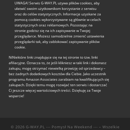
UWAGA! Serwis G-WAY.PL używa plików cookies, aby
ułatwić swoim użytkownikom korzystanie z serwisu
oraz do celów statystycznych. Informacje uzyskane za
pomocą cookies wykorzystywane są głównie w celach
statystycznych oraz reklamowych. Pozostając na
stronie godzisz się na ich zapisywanie w Twojej
przeglądarce. Możesz samodzielnie zmienić ustawienia
przeglądarki tak, aby zablokować zapisywanie plików
cookie.
NiNiektóre linki znajdujące się na tej stronie to tzw. linki
afiliacyjne. Oznacza to, że jeśli klikniesz w taki link i dokonasz
zakupu, mogę otrzymać niewielką prowizję od sprzedawcy –
bez żadnych dodatkowych kosztów dla Ciebie. Jako uczestnik
programu Amazon Associates zarabiam na kwalifikujących się
zakupach. Dzięki temu mogę rozwijać ten serwis i dostarczać
Ci jeszcze więcej wartościowych treści. Dziękuję za Twoje
wsparcie!
© 2026
G-WAY.PL --- Pomysł Na Weekend ---
– Wszelkie