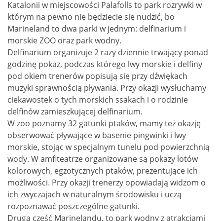
Katalonii w miejscowości Palafolls to park rozrywki w
którym na pewno nie będziecie się nudzić, bo
Marineland to dwa parki w jednym: delfinarium i
morskie ZOO oraz park wodny.
Delfinarium organizuje 2 razy dziennie trwający ponad
godzinę pokaz, podczas którego lwy morskie i delfiny
pod okiem trenerów popisują się przy dźwiękach
muzyki sprawnością pływania. Przy okazji wysłuchamy
ciekawostek o tych morskich ssakach i o rodzinie
delfinów zamieszkującej delfinarium.
W zoo poznamy 32 gatunki ptaków, mamy też okazję
obserwować pływające w basenie pingwinki i lwy
morskie, stojąc w specjalnym tunelu pod powierzchnią
wody. W amfiteatrze organizowane są pokazy lotów
kolorowych, egzotycznych ptaków, prezentujące ich
możliwości. Przy okazji trenerzy opowiadają widzom o
ich zwyczajach w naturalnym środowisku i uczą
rozpoznawać poszczególne gatunki.
Druga część Marinelandu, to park wodny z atrakcjami