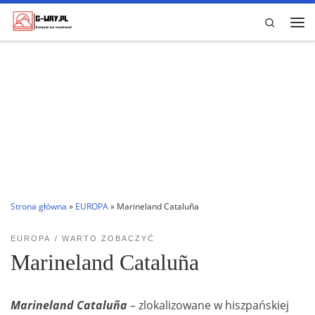
Przejdź do treści
Search
Me
Strona główna
»
EUROPA
»
Marineland Cataluña
EUROPA
WARTO ZOBACZYĆ
Marineland Cataluña
Marineland Cataluña
– zlokalizowane w hiszpańskiej