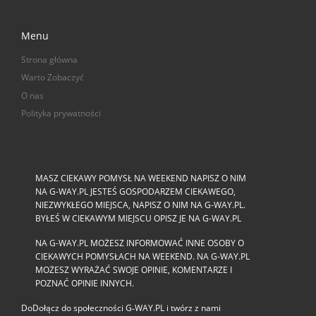
Menu
Strona główna
Warto Zobaczyć
O nas
Polityka prywatności
MASZ CIEKAWY POMYSŁ NA WEEKEND NAPISZ O NIM
NA G-WAY.PL JESTEŚ GOSPODARZEM CIEKAWEGO,
NIEZWYKŁEGO MIEJSCA, NAPISZ O NIM NA G-WAY.PL.
BYŁEŚ W CIEKAWYM MIEJSCU OPISZ JE NA G-WAY.PL
NA G-WAY.PL MOŻESZ INFORMOWAĆ INNE OSOBY O
CIEKAWYCH POMYSŁACH NA WEEKEND. NA G-WAY.PL
MOŻESZ WYRAŻAĆ SWOJE OPINIE, KOMENTARZE I
POZNAĆ OPINIE INNYCH.
DoDołącz do społeczności G‑WAY.PL i twórz z nami