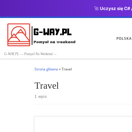
🚀
Uczysz się C# 
Przejdź do treści
POLSKA
G-WAY.PL — Pomysł Na Weekend —
Strona główna
»
Travel
Travel
1 wpis
Adventureland Park wyróżnia się jako czołowa
destynacja rozrywkowa, położona zaledwie kilka mil na