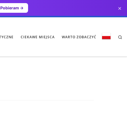
×
Pobieram →
Se
TYCZNE
CIEKAWE MIEJSCA
WARTO ZOBACZYĆ