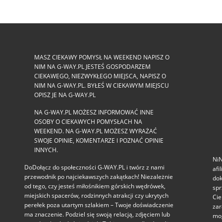
MASZ CIEKAWY POMYSŁ NA WEEKEND NAPISZ O
NIM NA G-WAY.PL JESTEŚ GOSPODARZEM
CIEKAWEGO, NIEZWYKŁEGO MIEJSCA, NAPISZ O
NIM NA G-WAY.PL. BYŁEŚ W CIEKAWYM MIEJSCU
OPISZ JE NA G-WAY.PL
NA G-WAY.PL MOŻESZ INFORMOWAĆ INNE
OSOBY O CIEKAWYCH POMYSŁACH NA
WEEKEND. NA G-WAY.PL MOŻESZ WYRAŻAĆ
SWOJE OPINIE, KOMENTARZE I POZNAĆ OPINIE
INNYCH.
NiN
DoDołącz do społeczności G‑WAY.PL i twórz z nami
afi
przewodnik po najciekawszych zakątkach! Niezależnie
dok
od tego, czy jesteś miłośnikiem górskich wędrówek,
spr
miejskich spacerów, rodzinnych atrakcji czy ukrytych
Cie
perełek poza utartym szlakiem – Twoje doświadczenie
zar
ma znaczenie. Podziel się swoją relacją, zdjęciem lub
mog