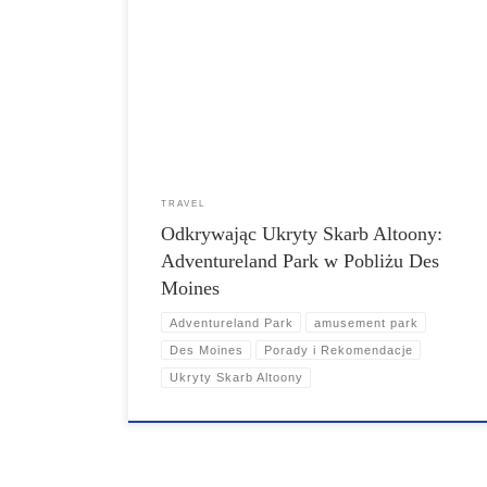
północny wschód od Des Moines w stanie Iowa. Ten
urokliwy park przyciąga zarówno mieszkańców, jak i
turystów, oferując szeroki wachlarz ekscytujących
atrakcji, przejażdżek oraz rozrywki dostosowanej do
różnych grup wiekowych. Dzięki swojej różnorodnej
ofercie Adventureland Park stał się fundamentem
rodzinnej zabawy i emocjonujących wrażeń w regionie.
TRAVEL
Odkrywając Ukryty Skarb Altoony:
Adventureland Park w Pobliżu Des
Moines
Adventureland Park
amusement park
Des Moines
Porady i Rekomendacje
Ukryty Skarb Altoony