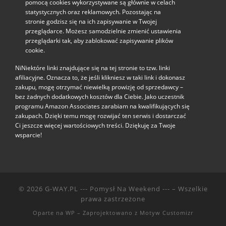
pomocą cookies wykorzystywane są głównie w celach
statystycznych oraz reklamowych. Pozostając na
stronie godzisz się na ich zapisywanie w Twojej
przeglądarce. Możesz samodzielnie zmienić ustawienia
przeglądarki tak, aby zablokować zapisywanie plików
cookie.
NiNiektóre linki znajdujące się na tej stronie to tzw. linki
afiliacyjne. Oznacza to, że jeśli klikniesz w taki link i dokonasz
zakupu, mogę otrzymać niewielką prowizję od sprzedawcy –
bez żadnych dodatkowych kosztów dla Ciebie. Jako uczestnik
programu Amazon Associates zarabiam na kwalifikujących się
zakupach. Dzięki temu mogę rozwijać ten serwis i dostarczać
Ci jeszcze więcej wartościowych treści. Dziękuję za Twoje
wsparcie!
© 2026
G-WAY.PL --- Pomysł Na Weekend ---
– Wszelkie
prawa zastrzeżone
Oparte na
WP
– Zaprojektowano z
Motyw Customizr