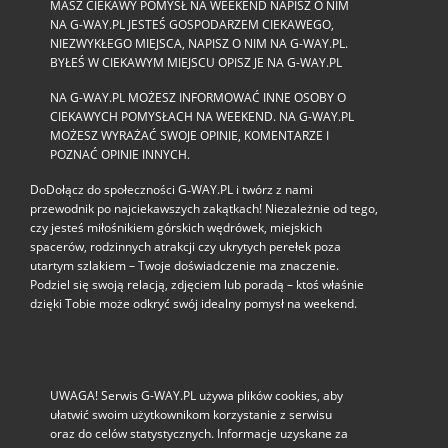
MASZ CIEKAWY POMYSŁ NA WEEKEND NAPISZ O NIM
NA G-WAY.PL JESTEŚ GOSPODARZEM CIEKAWEGO,
NIEZWYKŁEGO MIEJSCA, NAPISZ O NIM NA G-WAY.PL.
BYŁEŚ W CIEKAWYM MIEJSCU OPISZ JE NA G-WAY.PL
NA G-WAY.PL MOŻESZ INFORMOWAĆ INNE OSOBY O
CIEKAWYCH POMYSŁACH NA WEEKEND. NA G-WAY.PL
MOŻESZ WYRAŻAĆ SWOJE OPINIE, KOMENTARZE I
POZNAĆ OPINIE INNYCH.
DoDołącz do społeczności G‑WAY.PL i twórz z nami
przewodnik po najciekawszych zakątkach! Niezależnie od tego,
czy jesteś miłośnikiem górskich wędrówek, miejskich
spacerów, rodzinnych atrakcji czy ukrytych perełek poza
utartym szlakiem – Twoje doświadczenie ma znaczenie.
Podziel się swoją relacją, zdjęciem lub poradą – ktoś właśnie
dzięki Tobie może odkryć swój idealny pomysł na weekend.
UWAGA! Serwis G-WAY.PL używa plików cookies, aby
ułatwić swoim użytkownikom korzystanie z serwisu
oraz do celów statystycznych. Informacje uzyskane za