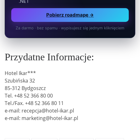
.NET
Pobierz roadmapę →
Za darmo · bez spamu · wypisujesz się jednym kliknięciem
Przydatne Informacje:
Hotel Ikar***
Szubińska 32
85-312 Bydgoszcz
Tel. +48 52 366 80 00
Tel./Fax. +48 52 366 80 11
e-mail: recepcja@hotel-ikar.pl
e-mail: marketing@hotel-ikar.pl