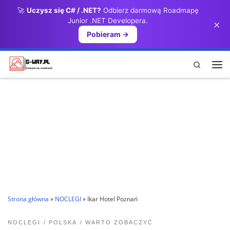
🚀
Uczysz się C# / .NET?
Odbierz darmową Roadmapę
Przejdź do treści
Junior .NET Developera.
×
Pobieram →
Search
Me
Strona główna
»
NOCLEGI
»
Ikar Hotel Poznań
NOCLEGI
POLSKA
WARTO ZOBACZYĆ