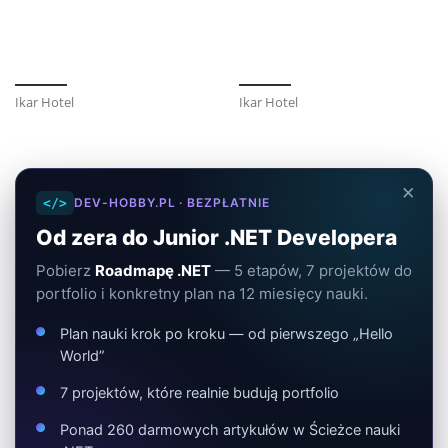
Ikar Hotel
Ikar Hotel
×
</>
DEV-HOBBY.PL · BEZPŁATNIE
Od zera do Junior .NET Developera
Pobierz
Roadmapę .NET
— 5 etapów, 7 projektów do
portfolio i konkretny plan na 12 miesięcy nauki.
Plan nauki krok po kroku — od pierwszego „Hello
World”
7 projektów, które realnie budują portfolio
Ponad 260 darmowych artykułów w Ścieżce nauki