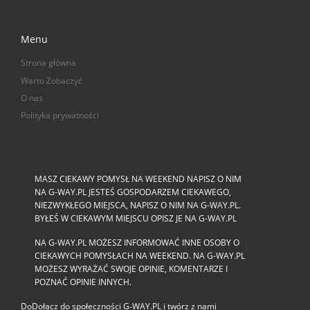
Menu
Strona główna
Warto Zobaczyć
O nas
Polityka prywatności
MASZ CIEKAWY POMYSŁ NA WEEKEND NAPISZ O NIM
NA G-WAY.PL JESTEŚ GOSPODARZEM CIEKAWEGO,
NIEZWYKŁEGO MIEJSCA, NAPISZ O NIM NA G-WAY.PL.
BYŁEŚ W CIEKAWYM MIEJSCU OPISZ JE NA G-WAY.PL
NA G-WAY.PL MOŻESZ INFORMOWAĆ INNE OSOBY O
CIEKAWYCH POMYSŁACH NA WEEKEND. NA G-WAY.PL
MOŻESZ WYRAŻAĆ SWOJE OPINIE, KOMENTARZE I
POZNAĆ OPINIE INNYCH.
DoDołącz do społeczności G‑WAY.PL i twórz z nami