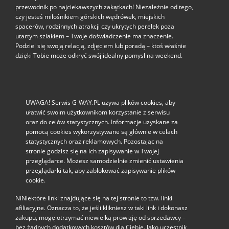
przewodnik po najciekawszych zakątkach! Niezależnie od tego,
czy jesteś miłośnikiem górskich wędrówek, miejskich
spacerów, rodzinnych atrakcji czy ukrytych perełek poza
utartym szlakiem – Twoje doświadczenie ma znaczenie.
Podziel się swoją relacją, zdjęciem lub poradą – ktoś właśnie
dzięki Tobie może odkryć swój idealny pomysł na weekend.
UWAGA! Serwis G-WAY.PL używa plików cookies, aby
ułatwić swoim użytkownikom korzystanie z serwisu
oraz do celów statystycznych. Informacje uzyskane za
pomocą cookies wykorzystywane są głównie w celach
statystycznych oraz reklamowych. Pozostając na
stronie godzisz się na ich zapisywanie w Twojej
przeglądarce. Możesz samodzielnie zmienić ustawienia
przeglądarki tak, aby zablokować zapisywanie plików
cookie.
NiNiektóre linki znajdujące się na tej stronie to tzw. linki
afiliacyjne. Oznacza to, że jeśli klikniesz w taki link i dokonasz
zakupu, mogę otrzymać niewielką prowizję od sprzedawcy –
bez żadnych dodatkowych kosztów dla Ciebie. Jako uczestnik