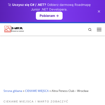
🚀
Uczysz się C# / .NET?
Odbierz darmową Roadmapę
Przejdź do treści
Junior .NET Developera.
×
Pobieram →
Search
Me
Strona główna
»
CIEKAWE MIEJSCA
»
Altra Fitness Club – Wrocław
CIEKAWE MIEJSCA
WARTO ZOBACZYĆ