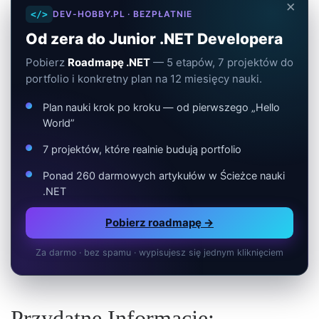
×
</>
DEV-HOBBY.PL · BEZPŁATNIE
Od zera do Junior .NET Developera
Pobierz
Roadmapę .NET
— 5 etapów, 7 projektów do
portfolio i konkretny plan na 12 miesięcy nauki.
Plan nauki krok po kroku — od pierwszego „Hello
World”
7 projektów, które realnie budują portfolio
Ponad 260 darmowych artykułów w Ścieżce nauki
.NET
Pobierz roadmapę →
Za darmo · bez spamu · wypisujesz się jednym kliknięciem
Przydatne Informacje: