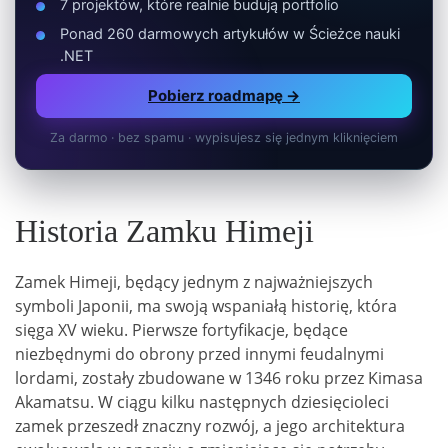
7 projektów, które realnie budują portfolio
Ponad 260 darmowych artykułów w Ścieżce nauki
.NET
Pobierz roadmapę →
Za darmo · bez spamu · wypisujesz się jednym kliknięciem
Historia Zamku Himeji
Zamek Himeji, będący jednym z najważniejszych
symboli Japonii, ma swoją wspaniałą historię, która
sięga XV wieku. Pierwsze fortyfikacje, będące
niezbędnymi do obrony przed innymi feudalnymi
lordami, zostały zbudowane w 1346 roku przez Kimasa
Akamatsu. W ciągu kilku następnych dziesięcioleci
zamek przeszedł znaczny rozwój, a jego architektura