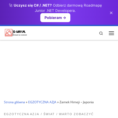
🚀
Uczysz się C# / .NET?
Odbierz darmową Roadmapę
Przejdź do treści
Junior .NET Developera.
×
Pobieram →
Search
Me
Strona główna
»
EGZOTYCZNA AZJA
»
Zamek Himeji – Japonia
EGZOTYCZNA AZJA
ŚWIAT
WARTO ZOBACZYĆ