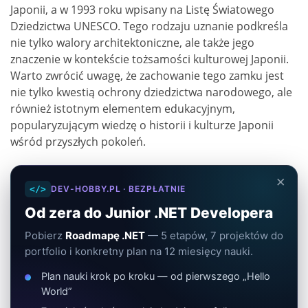
Japonii, a w 1993 roku wpisany na Listę Światowego
Dziedzictwa UNESCO. Tego rodzaju uznanie podkreśla
nie tylko walory architektoniczne, ale także jego
znaczenie w kontekście tożsamości kulturowej Japonii.
Warto zwrócić uwagę, że zachowanie tego zamku jest
nie tylko kwestią ochrony dziedzictwa narodowego, ale
również istotnym elementem edukacyjnym,
popularyzującym wiedzę o historii i kulturze Japonii
wśród przyszłych pokoleń.
×
</>
DEV-HOBBY.PL · BEZPŁATNIE
Od zera do Junior .NET Developera
Pobierz
Roadmapę .NET
— 5 etapów, 7 projektów do
portfolio i konkretny plan na 12 miesięcy nauki.
Plan nauki krok po kroku — od pierwszego „Hello
World”