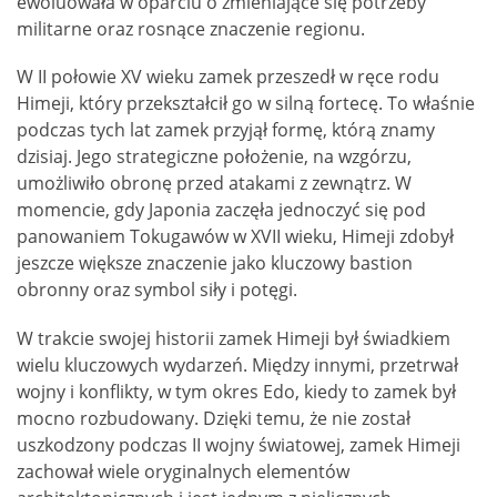
ewoluowała w oparciu o zmieniające się potrzeby
militarne oraz rosnące znaczenie regionu.
W II połowie XV wieku zamek przeszedł w ręce rodu
Himeji, który przekształcił go w silną fortecę. To właśnie
podczas tych lat zamek przyjął formę, którą znamy
dzisiaj. Jego strategiczne położenie, na wzgórzu,
umożliwiło obronę przed atakami z zewnątrz. W
momencie, gdy Japonia zaczęła jednoczyć się pod
panowaniem Tokugawów w XVII wieku, Himeji zdobył
jeszcze większe znaczenie jako kluczowy bastion
obronny oraz symbol siły i potęgi.
W trakcie swojej historii zamek Himeji był świadkiem
wielu kluczowych wydarzeń. Między innymi, przetrwał
wojny i konflikty, w tym okres Edo, kiedy to zamek był
mocno rozbudowany. Dzięki temu, że nie został
uszkodzony podczas II wojny światowej, zamek Himeji
zachował wiele oryginalnych elementów