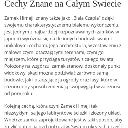
Cechy Znane na Całym Świecie
Zamek Himeji, znany także jako „Biała Czapla” dzięki
swojemu charakterystycznemu białemu wykończeniu,
jest jednym z najbardziej rozpoznawalnych zamków w
Japonii i wyróżnia się na tle innych budowli swoimi
unikalnymi cechami. Jego architektura, w zestawieniu z
malowniczymi otaczającymi terenami, czyni go
miejscem, które przyciąga turystów z całego świata.
Położony na wzgórzu, zamek stanowi doskonały punkt
widokowy, skąd można podziwiać zarówno samą
budowlę, jak i otaczające ją ogrody oraz lasy, które w
różnorodny sposób zmieniają swój wygląd w zależności
od pory roku.
Kolejną cechą, która czyni Zamek Himeji tak
niezwykłym, są jego labiryntowe ścieżki i złożony układ.
Wnętrze zamku zaprojektowane jest w taki sposób, aby
zmylić potencjalnych intruzów. System ukrytych przejść