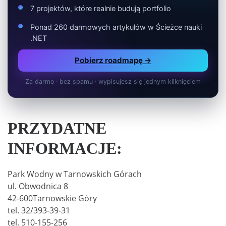
7 projektów, które realnie budują portfolio
Ponad 260 darmowych artykułów w Ścieżce nauki
.NET
Pobierz roadmapę →
Za darmo · bez spamu · wypisujesz się jednym kliknięciem
PRZYDATNE
INFORMACJE:
Park Wodny w Tarnowskich Górach
ul. Obwodnica 8
42-600Tarnowskie Góry
tel. 32/393-39-31
tel. 510-155-256