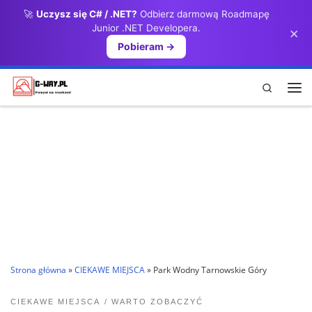
🚀
Uczysz się C# / .NET?
Odbierz darmową Roadmapę
Przejdź do treści
Junior .NET Developera.
×
Pobieram →
Search
Me
Strona główna
»
CIEKAWE MIEJSCA
»
Park Wodny Tarnowskie Góry
CIEKAWE MIEJSCA
WARTO ZOBACZYĆ