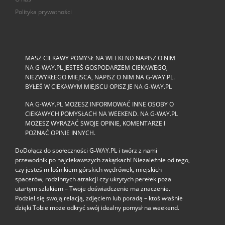
Polityka prywatności
MASZ CIEKAWY POMYSŁ NA WEEKEND NAPISZ O NIM
NA G-WAY.PL JESTEŚ GOSPODARZEM CIEKAWEGO,
NIEZWYKŁEGO MIEJSCA, NAPISZ O NIM NA G-WAY.PL.
BYŁEŚ W CIEKAWYM MIEJSCU OPISZ JE NA G-WAY.PL
NA G-WAY.PL MOŻESZ INFORMOWAĆ INNE OSOBY O
CIEKAWYCH POMYSŁACH NA WEEKEND. NA G-WAY.PL
MOŻESZ WYRAŻAĆ SWOJE OPINIE, KOMENTARZE I
POZNAĆ OPINIE INNYCH.
DoDołącz do społeczności G‑WAY.PL i twórz z nami
przewodnik po najciekawszych zakątkach! Niezależnie od tego,
czy jesteś miłośnikiem górskich wędrówek, miejskich
spacerów, rodzinnych atrakcji czy ukrytych perełek poza
utartym szlakiem – Twoje doświadczenie ma znaczenie.
Podziel się swoją relacją, zdjęciem lub poradą – ktoś właśnie
dzięki Tobie może odkryć swój idealny pomysł na weekend.