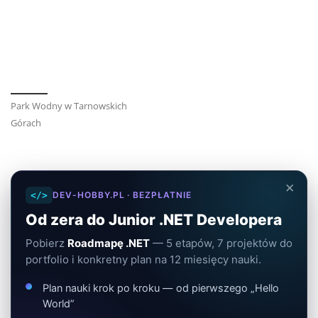
Park Wodny w Tarnowskich
Górach
×
</>
DEV-HOBBY.PL · BEZPŁATNIE
Od zera do Junior .NET Developera
Pobierz
Roadmapę .NET
— 5 etapów, 7 projektów do
portfolio i konkretny plan na 12 miesięcy nauki.
Plan nauki krok po kroku — od pierwszego „Hello
World”