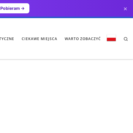
×
Pobieram →
Se
TYCZNE
CIEKAWE MIEJSCA
WARTO ZOBACZYĆ