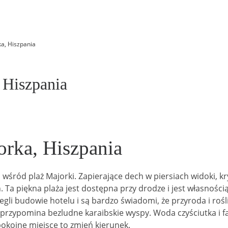
a, Hiszpania
 Hiszpania
rka, Hiszpania
śród plaż Majorki. Zapierające dech w piersiach widoki, kry
h.
Ta piękna plaża jest dostępna przy drodze i jest własnością
egli budowie hotelu i są bardzo świadomi, że przyroda i ro
 przypomina bezludne karaibskie wyspy. Woda czyściutka i f
 spokojne miejsce to zmień kierunek.