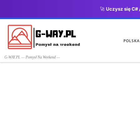
🚀
Uczysz się C# 
Przejdź do treści
POLSKA
G-WAY.PL — Pomysł Na Weekend —