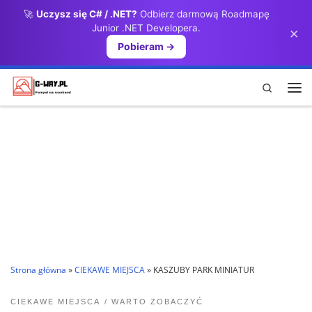
🚀
Uczysz się C# / .NET?
Odbierz darmową Roadmapę
Przejdź do treści
Junior .NET Developera.
×
Pobieram →
Search
Me
Strona główna
»
CIEKAWE MIEJSCA
»
KASZUBY PARK MINIATUR
CIEKAWE MIEJSCA
WARTO ZOBACZYĆ