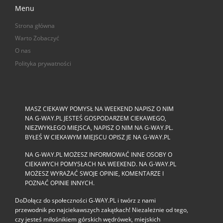
Menu
Strona główna
Warto Zobaczyć
O nas
Polityka prywatności
MASZ CIEKAWY POMYSŁ NA WEEKEND NAPISZ O NIM
NA G-WAY.PL JESTEŚ GOSPODARZEM CIEKAWEGO,
NIEZWYKŁEGO MIEJSCA, NAPISZ O NIM NA G-WAY.PL.
BYŁEŚ W CIEKAWYM MIEJSCU OPISZ JE NA G-WAY.PL
NA G-WAY.PL MOŻESZ INFORMOWAĆ INNE OSOBY O
CIEKAWYCH POMYSŁACH NA WEEKEND. NA G-WAY.PL
MOŻESZ WYRAŻAĆ SWOJE OPINIE, KOMENTARZE I
POZNAĆ OPINIE INNYCH.
DoDołącz do społeczności G‑WAY.PL i twórz z nami
przewodnik po najciekawszych zakątkach! Niezależnie od tego,
czy jesteś miłośnikiem górskich wędrówek, miejskich