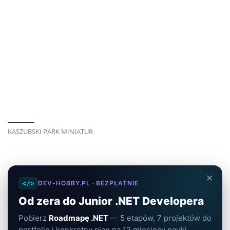
KASZUBSKI PARK MINIATUR
×
</>
DEV-HOBBY.PL · BEZPŁATNIE
Od zera do Junior .NET Developera
Pobierz
Roadmapę .NET
— 5 etapów, 7 projektów do
portfolio i konkretny plan na 12 miesięcy nauki.