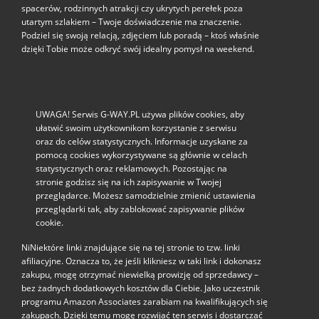
spacerów, rodzinnych atrakcji czy ukrytych perełek poza
utartym szlakiem – Twoje doświadczenie ma znaczenie.
Podziel się swoją relacją, zdjęciem lub poradą – ktoś właśnie
dzięki Tobie może odkryć swój idealny pomysł na weekend.
UWAGA! Serwis G-WAY.PL używa plików cookies, aby
ułatwić swoim użytkownikom korzystanie z serwisu
oraz do celów statystycznych. Informacje uzyskane za
pomocą cookies wykorzystywane są głównie w celach
statystycznych oraz reklamowych. Pozostając na
stronie godzisz się na ich zapisywanie w Twojej
przeglądarce. Możesz samodzielnie zmienić ustawienia
przeglądarki tak, aby zablokować zapisywanie plików
cookie.
NiNiektóre linki znajdujące się na tej stronie to tzw. linki
afiliacyjne. Oznacza to, że jeśli klikniesz w taki link i dokonasz
zakupu, mogę otrzymać niewielką prowizję od sprzedawcy –
bez żadnych dodatkowych kosztów dla Ciebie. Jako uczestnik
programu Amazon Associates zarabiam na kwalifikujących się
zakupach. Dzięki temu mogę rozwijać ten serwis i dostarczać