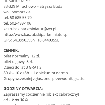
ul. Kartuska 30
83-329 Mirachowo – Strysza Buda
woj. pomorskie
tel. 58 685 55 70
tel. 502-499-106
kaszubskiparkminiatur@wp.pl .
http://www.kaszubskiparkminiatur.pl
GPS: 54.3990393N 18.0440355E
CENNIK:
bilet normalny 12 zł.
bilet ulgowy 8 zł.
Dzieci do lat 3 GRATIS.
80 zł – 10 osób + 1 opiekun za darmo.
Grupy wcześniej zgłoszone, przewodnik gratis.
GODZINY OTWARCIA:
Zapraszamy codziennie (obiekt całoroczny)
od 1 V do 30 IX