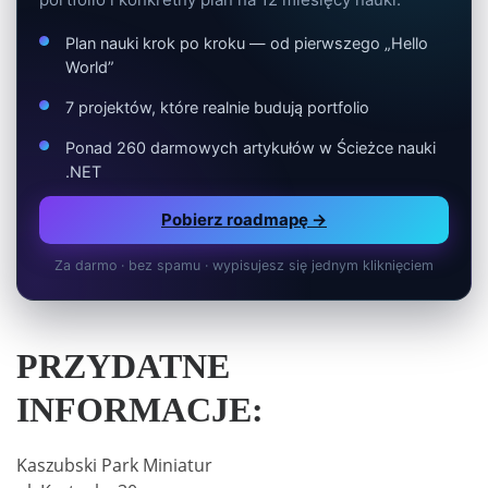
Plan nauki krok po kroku — od pierwszego „Hello
World”
7 projektów, które realnie budują portfolio
Ponad 260 darmowych artykułów w Ścieżce nauki
.NET
Pobierz roadmapę →
Za darmo · bez spamu · wypisujesz się jednym kliknięciem
PRZYDATNE
INFORMACJE:
Kaszubski Park Miniatur