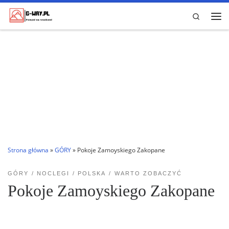
Przejdź do treści
Search
Me
Strona główna
»
GÓRY
»
Pokoje Zamoyskiego Zakopane
GÓRY
NOCLEGI
POLSKA
WARTO ZOBACZYĆ
Pokoje Zamoyskiego Zakopane