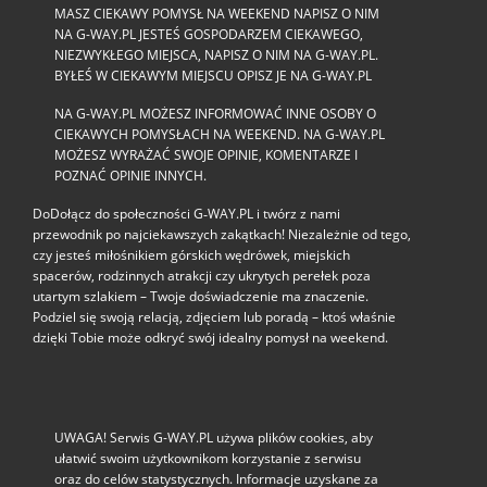
MASZ CIEKAWY POMYSŁ NA WEEKEND NAPISZ O NIM
NA G-WAY.PL JESTEŚ GOSPODARZEM CIEKAWEGO,
NIEZWYKŁEGO MIEJSCA, NAPISZ O NIM NA G-WAY.PL.
BYŁEŚ W CIEKAWYM MIEJSCU OPISZ JE NA G-WAY.PL
NA G-WAY.PL MOŻESZ INFORMOWAĆ INNE OSOBY O
CIEKAWYCH POMYSŁACH NA WEEKEND. NA G-WAY.PL
MOŻESZ WYRAŻAĆ SWOJE OPINIE, KOMENTARZE I
POZNAĆ OPINIE INNYCH.
DoDołącz do społeczności G‑WAY.PL i twórz z nami
przewodnik po najciekawszych zakątkach! Niezależnie od tego,
czy jesteś miłośnikiem górskich wędrówek, miejskich
spacerów, rodzinnych atrakcji czy ukrytych perełek poza
utartym szlakiem – Twoje doświadczenie ma znaczenie.
Podziel się swoją relacją, zdjęciem lub poradą – ktoś właśnie
dzięki Tobie może odkryć swój idealny pomysł na weekend.
UWAGA! Serwis G-WAY.PL używa plików cookies, aby
ułatwić swoim użytkownikom korzystanie z serwisu
oraz do celów statystycznych. Informacje uzyskane za