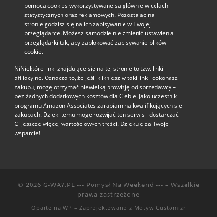
pomocą cookies wykorzystywane są głównie w celach
statystycznych oraz reklamowych. Pozostając na
stronie godzisz się na ich zapisywanie w Twojej
przeglądarce. Możesz samodzielnie zmienić ustawienia
przeglądarki tak, aby zablokować zapisywanie plików
cookie.
NiNiektóre linki znajdujące się na tej stronie to tzw. linki
afiliacyjne. Oznacza to, że jeśli klikniesz w taki link i dokonasz
zakupu, mogę otrzymać niewielką prowizję od sprzedawcy –
bez żadnych dodatkowych kosztów dla Ciebie. Jako uczestnik
programu Amazon Associates zarabiam na kwalifikujących się
zakupach. Dzięki temu mogę rozwijać ten serwis i dostarczać
Ci jeszcze więcej wartościowych treści. Dziękuję za Twoje
wsparcie!
© 2026
G-WAY.PL --- Pomysł Na Weekend ---
– Wszelkie
prawa zastrzeżone
Oparte na
WP
– Zaprojektowano z
Motyw Customizr