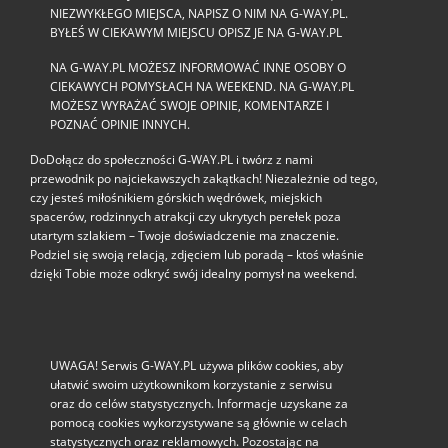
NIEZWYKŁEGO MIEJSCA, NAPISZ O NIM NA G-WAY.PL.
BYŁEŚ W CIEKAWYM MIEJSCU OPISZ JE NA G-WAY.PL
NA G-WAY.PL MOŻESZ INFORMOWAĆ INNE OSOBY O
CIEKAWYCH POMYSŁACH NA WEEKEND. NA G-WAY.PL
MOŻESZ WYRAŻAĆ SWOJE OPINIE, KOMENTARZE I
POZNAĆ OPINIE INNYCH.
DoDołącz do społeczności G‑WAY.PL i twórz z nami
przewodnik po najciekawszych zakątkach! Niezależnie od tego,
czy jesteś miłośnikiem górskich wędrówek, miejskich
spacerów, rodzinnych atrakcji czy ukrytych perełek poza
utartym szlakiem – Twoje doświadczenie ma znaczenie.
Podziel się swoją relacją, zdjęciem lub poradą – ktoś właśnie
dzięki Tobie może odkryć swój idealny pomysł na weekend.
UWAGA! Serwis G-WAY.PL używa plików cookies, aby
ułatwić swoim użytkownikom korzystanie z serwisu
oraz do celów statystycznych. Informacje uzyskane za
pomocą cookies wykorzystywane są głównie w celach
statystycznych oraz reklamowych. Pozostając na