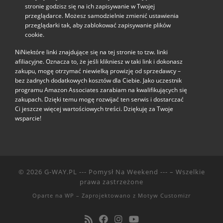
stronie godzisz się na ich zapisywanie w Twojej
przeglądarce. Możesz samodzielnie zmienić ustawienia
przeglądarki tak, aby zablokować zapisywanie plików
cookie.
NiNiektóre linki znajdujące się na tej stronie to tzw. linki
afiliacyjne. Oznacza to, że jeśli klikniesz w taki link i dokonasz
zakupu, mogę otrzymać niewielką prowizję od sprzedawcy –
bez żadnych dodatkowych kosztów dla Ciebie. Jako uczestnik
programu Amazon Associates zarabiam na kwalifikujących się
zakupach. Dzięki temu mogę rozwijać ten serwis i dostarczać
Ci jeszcze więcej wartościowych treści. Dziękuję za Twoje
wsparcie!
© 2026
G-WAY.PL --- Pomysł Na Weekend ---
– Wszelkie
prawa zastrzeżone
Oparte na
WP
– Zaprojektowano z
Motyw Customizr