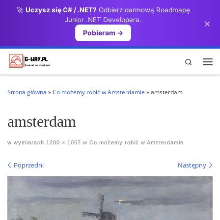
🚀
Uczysz się C# / .NET?
Odbierz darmową Roadmapę
Przejdź do treści
Junior .NET Developera.
×
Pobieram →
Search
Me
Strona główna
»
Co możemy robić w Amsterdamie
»
amsterdam
amsterdam
w wymiarach
1280 × 1057
w
Co możemy robić w Amsterdamie
Nawigacja po obrazach
Poprzedni
Następny