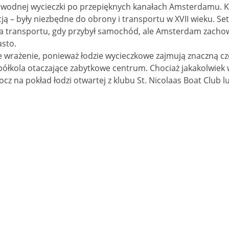
 wodnej wycieczki po przepięknych kanałach Amsterdamu. Ka
ą – były niezbędne do obrony i transportu w XVII wieku. Se
a transportu, gdy przybył samochód, ale Amsterdam zachow
asto.
 wrażenie, ponieważ łodzie wycieczkowe zajmują znaczną c
półkola otaczające zabytkowe centrum. Chociaż jakakolwiek
cz na pokład łodzi otwartej z klubu St. Nicolaas Boat Club 