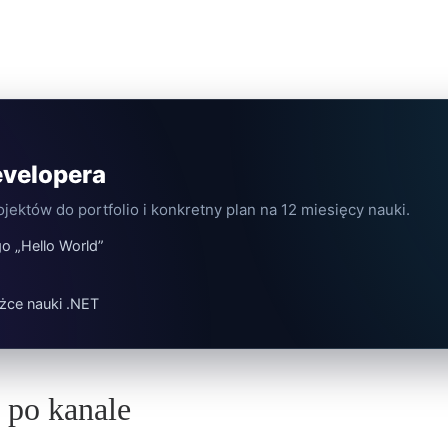
evelopera
jektów do portfolio i konkretny plan na 12 miesięcy nauki.
o „Hello World”
o
żce nauki .NET
 po kanale