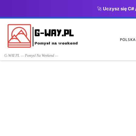
🚀
Uczysz się C# 
Przejdź do treści
POLSKA
G-WAY.PL — Pomysł Na Weekend —