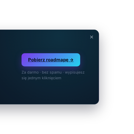
×
Pobierz roadmapę →
Za darmo · bez spamu · wypisujesz
się jednym kliknięciem