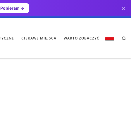
×
Pobieram →
Se
TYCZNE
CIEKAWE MIEJSCA
WARTO ZOBACZYĆ