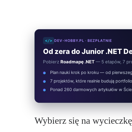
</>
DEV-HOBBY.PL · BEZPŁATNIE
Od zera do Junior .NET D
Pobierz
Roadmapę .NET
— 5 etapów, 7 pro
Plan nauki krok po kroku — od pierwszeg
7 projektów, które realnie budują portfoli
Ponad 260 darmowych artykułów w Ście
Wybierz się na wycieczkę