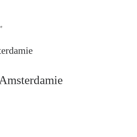
ie
terdamie
 Amsterdamie