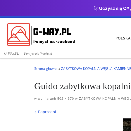
🚀
Uczysz się C# 
Przejdź do treści
POLSKA
G-WAY.PL — Pomysł Na Weekend —
Strona główna
»
ZABYTKOWA KOPALNIA WĘGLA KAMIENN
Guido zabytkowa kopalni
w wymiarach
502 × 370
w
ZABYTKOWA KOPALNIA WĘG
Nawigacja po obrazach
Poprzedni