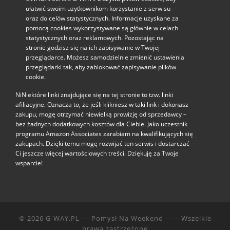
ułatwić swoim użytkownikom korzystanie z serwisu
oraz do celów statystycznych. Informacje uzyskane za
pomocą cookies wykorzystywane są głównie w celach
statystycznych oraz reklamowych. Pozostając na
stronie godzisz się na ich zapisywanie w Twojej
przeglądarce. Możesz samodzielnie zmienić ustawienia
przeglądarki tak, aby zablokować zapisywanie plików
cookie.
NiNiektóre linki znajdujące się na tej stronie to tzw. linki
afiliacyjne. Oznacza to, że jeśli klikniesz w taki link i dokonasz
zakupu, mogę otrzymać niewielką prowizję od sprzedawcy –
bez żadnych dodatkowych kosztów dla Ciebie. Jako uczestnik
programu Amazon Associates zarabiam na kwalifikujących się
zakupach. Dzięki temu mogę rozwijać ten serwis i dostarczać
Ci jeszcze więcej wartościowych treści. Dziękuję za Twoje
wsparcie!
© 2026
G-WAY.PL --- Pomysł Na Weekend ---
– Wszelkie
prawa zastrzeżone