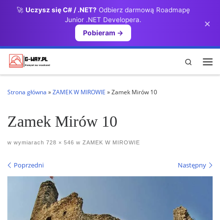
🚀
Uczysz się C# / .NET?
Odbierz darmową Roadmapę
Przejdź do treści
Junior .NET Developera.
×
Pobieram →
Search
Me
Strona główna
»
ZAMEK W MIROWIE
»
Zamek Mirów 10
Zamek Mirów 10
w wymiarach
728 × 546
w
ZAMEK W MIROWIE
Nawigacja po obrazach
Poprzedni
Następny