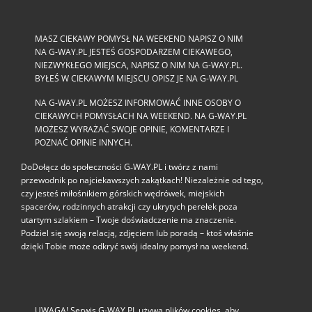
MASZ CIEKAWY POMYSŁ NA WEEKEND NAPISZ O NIM
NA G-WAY.PL JESTEŚ GOSPODARZEM CIEKAWEGO,
NIEZWYKŁEGO MIEJSCA, NAPISZ O NIM NA G-WAY.PL.
BYŁEŚ W CIEKAWYM MIEJSCU OPISZ JE NA G-WAY.PL
NA G-WAY.PL MOŻESZ INFORMOWAĆ INNE OSOBY O
CIEKAWYCH POMYSŁACH NA WEEKEND. NA G-WAY.PL
MOŻESZ WYRAŻAĆ SWOJE OPINIE, KOMENTARZE I
POZNAĆ OPINIE INNYCH.
DoDołącz do społeczności G‑WAY.PL i twórz z nami
przewodnik po najciekawszych zakątkach! Niezależnie od tego,
czy jesteś miłośnikiem górskich wędrówek, miejskich
spacerów, rodzinnych atrakcji czy ukrytych perełek poza
utartym szlakiem – Twoje doświadczenie ma znaczenie.
Podziel się swoją relacją, zdjęciem lub poradą – ktoś właśnie
dzięki Tobie może odkryć swój idealny pomysł na weekend.
UWAGA! Serwis G-WAY.PL używa plików cookies, aby