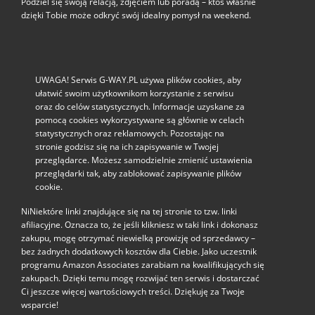
Podziel się swoją relacją, zdjęciem lub poradą – ktoś właśnie
dzięki Tobie może odkryć swój idealny pomysł na weekend.
UWAGA! Serwis G-WAY.PL używa plików cookies, aby
ułatwić swoim użytkownikom korzystanie z serwisu
oraz do celów statystycznych. Informacje uzyskane za
pomocą cookies wykorzystywane są głównie w celach
statystycznych oraz reklamowych. Pozostając na
stronie godzisz się na ich zapisywanie w Twojej
przeglądarce. Możesz samodzielnie zmienić ustawienia
przeglądarki tak, aby zablokować zapisywanie plików
cookie.
NiNiektóre linki znajdujące się na tej stronie to tzw. linki
afiliacyjne. Oznacza to, że jeśli klikniesz w taki link i dokonasz
zakupu, mogę otrzymać niewielką prowizję od sprzedawcy –
bez żadnych dodatkowych kosztów dla Ciebie. Jako uczestnik
programu Amazon Associates zarabiam na kwalifikujących się
zakupach. Dzięki temu mogę rozwijać ten serwis i dostarczać
Ci jeszcze więcej wartościowych treści. Dziękuję za Twoje
wsparcie!