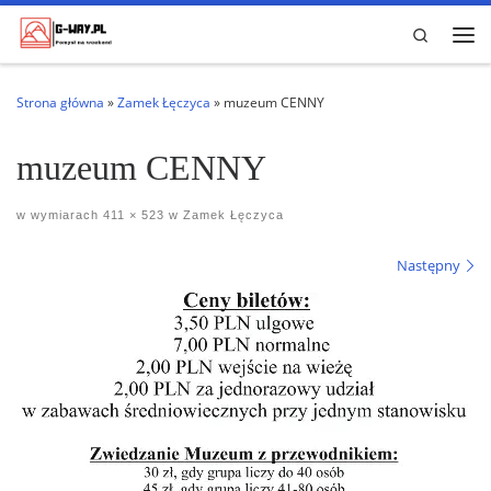
Przejdź do treści
Search
Me
Strona główna
»
Zamek Łęczyca
»
muzeum CENNY
muzeum CENNY
w wymiarach
411 × 523
w
Zamek Łęczyca
Nawigacja po obrazach
Następny