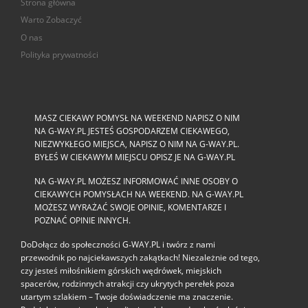
Strona główna
Warto Zobaczyć
O nas
Polityka prywatności
MASZ CIEKAWY POMYSŁ NA WEEKEND NAPISZ O NIM
NA G-WAY.PL JESTEŚ GOSPODARZEM CIEKAWEGO,
NIEZWYKŁEGO MIEJSCA, NAPISZ O NIM NA G-WAY.PL.
BYŁEŚ W CIEKAWYM MIEJSCU OPISZ JE NA G-WAY.PL
NA G-WAY.PL MOŻESZ INFORMOWAĆ INNE OSOBY O
CIEKAWYCH POMYSŁACH NA WEEKEND. NA G-WAY.PL
MOŻESZ WYRAŻAĆ SWOJE OPINIE, KOMENTARZE I
POZNAĆ OPINIE INNYCH.
DoDołącz do społeczności G‑WAY.PL i twórz z nami
przewodnik po najciekawszych zakątkach! Niezależnie od tego,
czy jesteś miłośnikiem górskich wędrówek, miejskich
spacerów, rodzinnych atrakcji czy ukrytych perełek poza
utartym szlakiem – Twoje doświadczenie ma znaczenie.