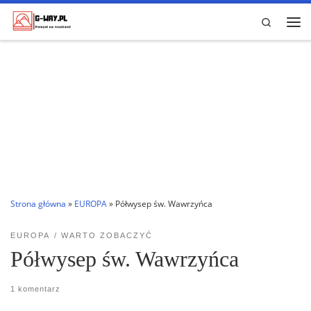
Przejdź do treści
Search
Me
Strona główna
»
EUROPA
»
Półwysep św. Wawrzyńca
EUROPA
WARTO ZOBACZYĆ
Półwysep św. Wawrzyńca
1 komentarz