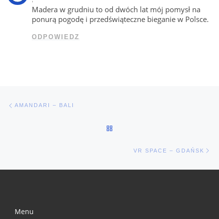
Madera w grudniu to od dwóch lat mój pomysł na
ponurą pogodę i przedświąteczne bieganie w Polsce.
ODPOWIEDZ
Nawigacja wpisu
Poprzedni wpis
AMANDARI – BALI
POWRÓT DO LISTY POSTÓW
Na
VR SPACE – GDAŃSK
Menu