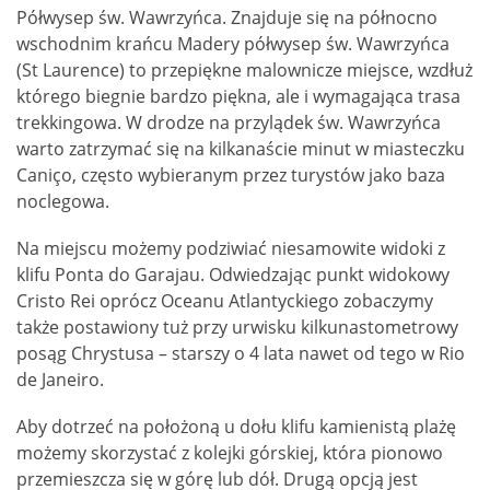
Półwysep św. Wawrzyńca. Znajduje się na północno
wschodnim krańcu Madery półwysep św. Wawrzyńca
(St Laurence) to przepiękne malownicze miejsce, wzdłuż
którego biegnie bardzo piękna, ale i wymagająca trasa
trekkingowa. W drodze na przylądek św. Wawrzyńca
warto zatrzymać się na kilkanaście minut w miasteczku
Caniço, często wybieranym przez turystów jako baza
noclegowa.
Na miejscu możemy podziwiać niesamowite widoki z
klifu Ponta do Garajau. Odwiedzając punkt widokowy
Cristo Rei oprócz Oceanu Atlantyckiego zobaczymy
także postawiony tuż przy urwisku kilkunastometrowy
posąg Chrystusa – starszy o 4 lata nawet od tego w Rio
de Janeiro.
Aby dotrzeć na położoną u dołu klifu kamienistą plażę
możemy skorzystać z kolejki górskiej, która pionowo
przemieszcza się w górę lub dół. Drugą opcją jest