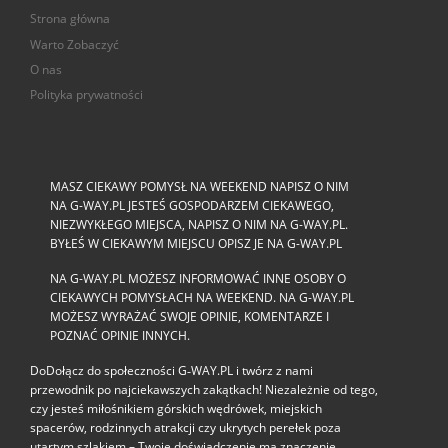
Strona główna
Warto Zobaczyć
O nas
Polityka prywatności
MASZ CIEKAWY POMYSŁ NA WEEKEND NAPISZ O NIM
NA G-WAY.PL JESTEŚ GOSPODARZEM CIEKAWEGO,
NIEZWYKŁEGO MIEJSCA, NAPISZ O NIM NA G-WAY.PL.
BYŁEŚ W CIEKAWYM MIEJSCU OPISZ JE NA G-WAY.PL
NA G-WAY.PL MOŻESZ INFORMOWAĆ INNE OSOBY O
CIEKAWYCH POMYSŁACH NA WEEKEND. NA G-WAY.PL
MOŻESZ WYRAŻAĆ SWOJE OPINIE, KOMENTARZE I
POZNAĆ OPINIE INNYCH.
DoDołącz do społeczności G‑WAY.PL i twórz z nami
przewodnik po najciekawszych zakątkach! Niezależnie od tego,
czy jesteś miłośnikiem górskich wędrówek, miejskich
spacerów, rodzinnych atrakcji czy ukrytych perełek poza
utartym szlakiem – Twoje doświadczenie ma znaczenie.