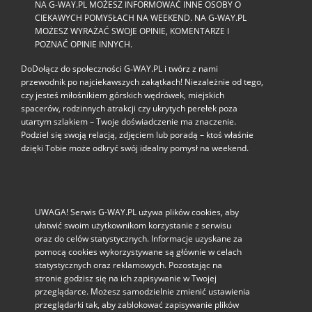
NA G-WAY.PL MOŻESZ INFORMOWAĆ INNE OSOBY O
CIEKAWYCH POMYSŁACH NA WEEKEND. NA G-WAY.PL
MOŻESZ WYRAŻAĆ SWOJE OPINIE, KOMENTARZE I
POZNAĆ OPINIE INNYCH.
DoDołącz do społeczności G‑WAY.PL i twórz z nami
przewodnik po najciekawszych zakątkach! Niezależnie od tego,
czy jesteś miłośnikiem górskich wędrówek, miejskich
spacerów, rodzinnych atrakcji czy ukrytych perełek poza
utartym szlakiem – Twoje doświadczenie ma znaczenie.
Podziel się swoją relacją, zdjęciem lub poradą – ktoś właśnie
dzięki Tobie może odkryć swój idealny pomysł na weekend.
UWAGA! Serwis G-WAY.PL używa plików cookies, aby
ułatwić swoim użytkownikom korzystanie z serwisu
oraz do celów statystycznych. Informacje uzyskane za
pomocą cookies wykorzystywane są głównie w celach
statystycznych oraz reklamowych. Pozostając na
stronie godzisz się na ich zapisywanie w Twojej
przeglądarce. Możesz samodzielnie zmienić ustawienia
przeglądarki tak, aby zablokować zapisywanie plików