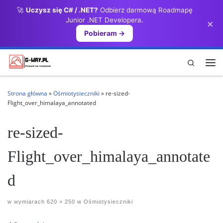
🚀
Uczysz się C# / .NET?
Odbierz darmową Roadmapę
Przejdź do treści
Junior .NET Developera.
×
Pobieram →
Search
Me
Strona główna
»
Ośmiotysieczniki
»
re-sized-
Flight_over_himalaya_annotated
re-sized-
Flight_over_himalaya_annotate
d
w wymiarach
620 × 250
w
Ośmiotysieczniki