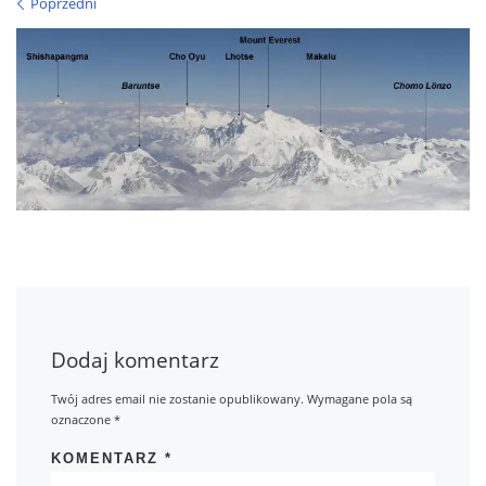
Nawigacja po obrazach
Poprzedni
Dodaj komentarz
Twój adres email nie zostanie opublikowany.
Wymagane pola są
oznaczone
*
KOMENTARZ
*