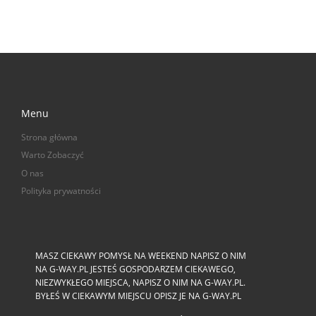
Menu
Strona główna
Warto Zobaczyć
O nas
Polityka prywatności
MASZ CIEKAWY POMYSŁ NA WEEKEND NAPISZ O NIM
NA G-WAY.PL JESTEŚ GOSPODARZEM CIEKAWEGO,
NIEZWYKŁEGO MIEJSCA, NAPISZ O NIM NA G-WAY.PL.
BYŁEŚ W CIEKAWYM MIEJSCU OPISZ JE NA G-WAY.PL