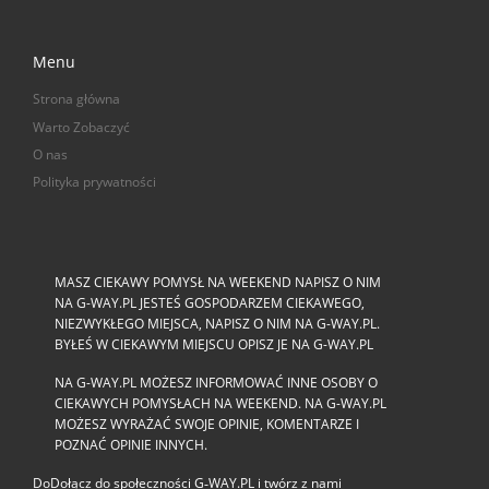
Menu
Strona główna
Warto Zobaczyć
O nas
Polityka prywatności
MASZ CIEKAWY POMYSŁ NA WEEKEND NAPISZ O NIM
NA G-WAY.PL JESTEŚ GOSPODARZEM CIEKAWEGO,
NIEZWYKŁEGO MIEJSCA, NAPISZ O NIM NA G-WAY.PL.
BYŁEŚ W CIEKAWYM MIEJSCU OPISZ JE NA G-WAY.PL
NA G-WAY.PL MOŻESZ INFORMOWAĆ INNE OSOBY O
CIEKAWYCH POMYSŁACH NA WEEKEND. NA G-WAY.PL
MOŻESZ WYRAŻAĆ SWOJE OPINIE, KOMENTARZE I
POZNAĆ OPINIE INNYCH.
DoDołącz do społeczności G‑WAY.PL i twórz z nami