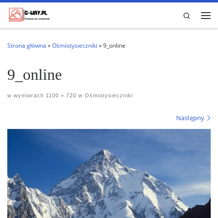
Przejdź do treści
Search
Me
Strona główna
»
Ośmiotysieczniki
»
9_online
9_online
w wymiarach
1100 × 720
w
Ośmiotysieczniki
Nawigacja po obrazach
Następny