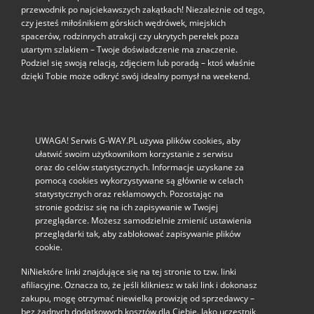
przewodnik po najciekawszych zakątkach! Niezależnie od tego,
czy jesteś miłośnikiem górskich wędrówek, miejskich
spacerów, rodzinnych atrakcji czy ukrytych perełek poza
utartym szlakiem – Twoje doświadczenie ma znaczenie.
Podziel się swoją relacją, zdjęciem lub poradą – ktoś właśnie
dzięki Tobie może odkryć swój idealny pomysł na weekend.
UWAGA! Serwis G-WAY.PL używa plików cookies, aby
ułatwić swoim użytkownikom korzystanie z serwisu
oraz do celów statystycznych. Informacje uzyskane za
pomocą cookies wykorzystywane są głównie w celach
statystycznych oraz reklamowych. Pozostając na
stronie godzisz się na ich zapisywanie w Twojej
przeglądarce. Możesz samodzielnie zmienić ustawienia
przeglądarki tak, aby zablokować zapisywanie plików
cookie.
NiNiektóre linki znajdujące się na tej stronie to tzw. linki
afiliacyjne. Oznacza to, że jeśli klikniesz w taki link i dokonasz
zakupu, mogę otrzymać niewielką prowizję od sprzedawcy –
bez żadnych dodatkowych kosztów dla Ciebie. Jako uczestnik