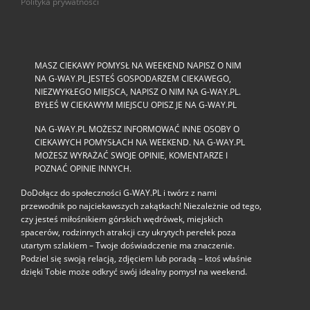
Polityka prywatności
MASZ CIEKAWY POMYSŁ NA WEEKEND NAPISZ O NIM
NA G-WAY.PL JESTEŚ GOSPODARZEM CIEKAWEGO,
NIEZWYKŁEGO MIEJSCA, NAPISZ O NIM NA G-WAY.PL.
BYŁEŚ W CIEKAWYM MIEJSCU OPISZ JE NA G-WAY.PL
NA G-WAY.PL MOŻESZ INFORMOWAĆ INNE OSOBY O
CIEKAWYCH POMYSŁACH NA WEEKEND. NA G-WAY.PL
MOŻESZ WYRAŻAĆ SWOJE OPINIE, KOMENTARZE I
POZNAĆ OPINIE INNYCH.
DoDołącz do społeczności G‑WAY.PL i twórz z nami
przewodnik po najciekawszych zakątkach! Niezależnie od tego,
czy jesteś miłośnikiem górskich wędrówek, miejskich
spacerów, rodzinnych atrakcji czy ukrytych perełek poza
utartym szlakiem – Twoje doświadczenie ma znaczenie.
Podziel się swoją relacją, zdjęciem lub poradą – ktoś właśnie
dzięki Tobie może odkryć swój idealny pomysł na weekend.