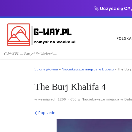
🚀
Uczysz się C# 
Przejdź do treści
POLSKA
G-WAY.PL — Pomysł Na Weekend —
Strona główna
»
Najciekawsze miejsca w Dubaju
»
The Burj 
The Burj Khalifa 4
w wymiarach
1200 × 630
w
Najciekawsze miejsca w Dub
Nawigacja po obrazach
Poprzedni