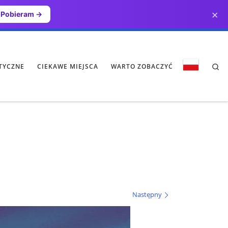
×
Pobieram →
Se
TYCZNE
CIEKAWE MIEJSCA
WARTO ZOBACZYĆ
Następny