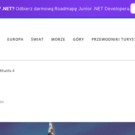
/ .NET?
Odbierz darmową Roadmapę Junior .NET Developera.
EUROPA
ŚWIAT
MORZE
GÓRY
PRZEWODNIKI TURYS
Khalifa 4
aju