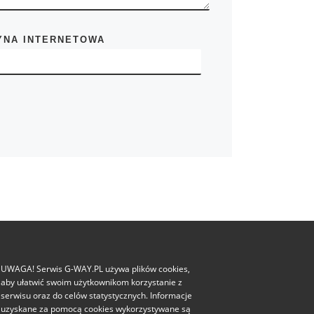
YNA INTERNETOWA
UWAGA! Serwis G-WAY.PL używa plików cookies,
aby ułatwić swoim użytkownikom korzystanie z
serwisu oraz do celów statystycznych. Informacje
uzyskane za pomocą cookies wykorzystywane są