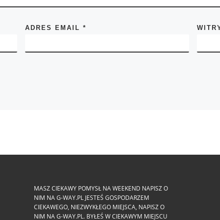
ADRES EMAIL
*
WITR
MASZ CIEKAWY POMYSŁ NA WEEKEND NAPISZ O
NIM NA G-WAY.PL JESTEŚ GOSPODARZEM
CIEKAWEGO, NIEZWYKŁEGO MIEJSCA, NAPISZ O
NIM NA G-WAY.PL. BYŁEŚ W CIEKAWYM MIEJSCU