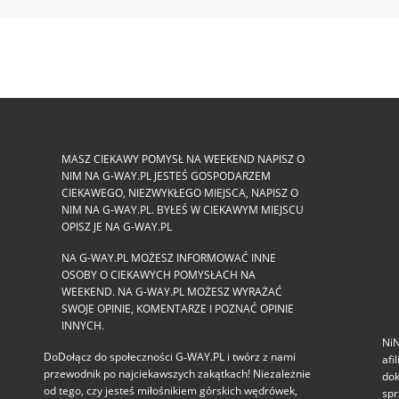
MASZ CIEKAWY POMYSŁ NA WEEKEND NAPISZ O
NIM NA G-WAY.PL JESTEŚ GOSPODARZEM
CIEKAWEGO, NIEZWYKŁEGO MIEJSCA, NAPISZ O
NIM NA G-WAY.PL. BYŁEŚ W CIEKAWYM MIEJSCU
OPISZ JE NA G-WAY.PL
NA G-WAY.PL MOŻESZ INFORMOWAĆ INNE
OSOBY O CIEKAWYCH POMYSŁACH NA
WEEKEND. NA G-WAY.PL MOŻESZ WYRAŻAĆ
SWOJE OPINIE, KOMENTARZE I POZNAĆ OPINIE
INNYCH.
NiN
DoDołącz do społeczności G‑WAY.PL i twórz z nami
afi
przewodnik po najciekawszych zakątkach! Niezależnie
dok
od tego, czy jesteś miłośnikiem górskich wędrówek,
spr