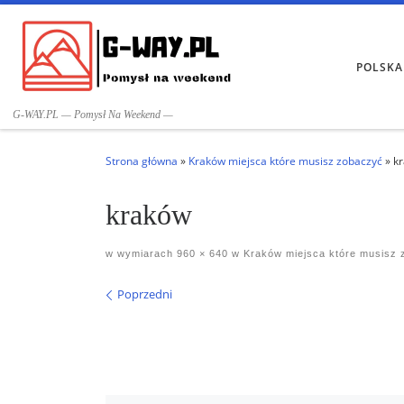
Przejdź do treści
POLSKA
G-WAY.PL — Pomysł Na Weekend —
Strona główna
»
Kraków miejsca które musisz zobaczyć
»
k
kraków
w wymiarach
960 × 640
w
Kraków miejsca które musisz 
Nawigacja po obrazach
Poprzedni