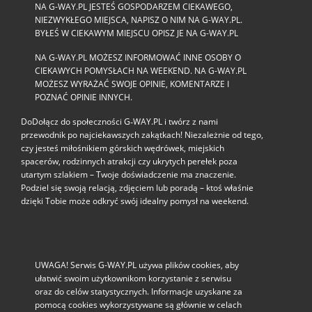
NA G-WAY.PL JESTEŚ GOSPODARZEM CIEKAWEGO,
NIEZWYKŁEGO MIEJSCA, NAPISZ O NIM NA G-WAY.PL.
BYŁEŚ W CIEKAWYM MIEJSCU OPISZ JE NA G-WAY.PL
NA G-WAY.PL MOŻESZ INFORMOWAĆ INNE OSOBY O
CIEKAWYCH POMYSŁACH NA WEEKEND. NA G-WAY.PL
MOŻESZ WYRAŻAĆ SWOJE OPINIE, KOMENTARZE I
POZNAĆ OPINIE INNYCH.
DoDołącz do społeczności G‑WAY.PL i twórz z nami
przewodnik po najciekawszych zakątkach! Niezależnie od tego,
czy jesteś miłośnikiem górskich wędrówek, miejskich
spacerów, rodzinnych atrakcji czy ukrytych perełek poza
utartym szlakiem – Twoje doświadczenie ma znaczenie.
Podziel się swoją relacją, zdjęciem lub poradą – ktoś właśnie
dzięki Tobie może odkryć swój idealny pomysł na weekend.
UWAGA! Serwis G-WAY.PL używa plików cookies, aby
ułatwić swoim użytkownikom korzystanie z serwisu
oraz do celów statystycznych. Informacje uzyskane za
pomocą cookies wykorzystywane są głównie w celach