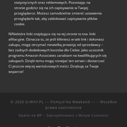
statystycznych oraz reklamowych. Pozostając na
stronie godzisz się na ich zapisywanie w Twojej
przeglądarce. Możesz samodzielnie zmienić ustawienia
przeglądarki tak, aby zablokować zapisywanie plików
cookie.
NiNiektóre linki znajdujące się na tej stronie to tzw. linki
afiliacyjne. Oznacza to, że jeśli klikniesz w taki link i dokonasz
zakupu, mogę otrzymać niewielką prowizję od sprzedawcy –
bez żadnych dodatkowych kosztów dla Ciebie. Jako uczestnik
programu Amazon Associates zarabiam na kwalifikujących się
zakupach. Dzięki temu mogę rozwijać ten serwis i dostarczać
Ci jeszcze więcej wartościowych treści. Dziękuję za Twoje
wsparcie!
© 2026
G-WAY.PL --- Pomysł Na Weekend ---
– Wszelkie
prawa zastrzeżone
Oparte na
WP
– Zaprojektowano z
Motyw Customizr