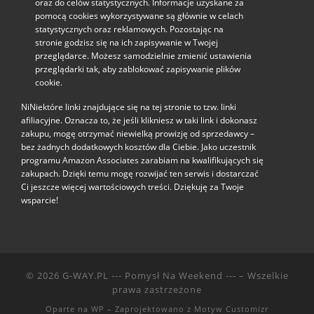
oraz do celów statystycznych. Informacje uzyskane za
pomocą cookies wykorzystywane są głównie w celach
statystycznych oraz reklamowych. Pozostając na
stronie godzisz się na ich zapisywanie w Twojej
przeglądarce. Możesz samodzielnie zmienić ustawienia
przeglądarki tak, aby zablokować zapisywanie plików
cookie.
NiNiektóre linki znajdujące się na tej stronie to tzw. linki
afiliacyjne. Oznacza to, że jeśli klikniesz w taki link i dokonasz
zakupu, mogę otrzymać niewielką prowizję od sprzedawcy –
bez żadnych dodatkowych kosztów dla Ciebie. Jako uczestnik
programu Amazon Associates zarabiam na kwalifikujących się
zakupach. Dzięki temu mogę rozwijać ten serwis i dostarczać
Ci jeszcze więcej wartościowych treści. Dziękuję za Twoje
wsparcie!
© 2026
G-WAY.PL --- Pomysł Na Weekend ---
– Wszelkie
prawa zastrzeżone
Oparte na
WP
– Zaprojektowano z
Motyw Customizr