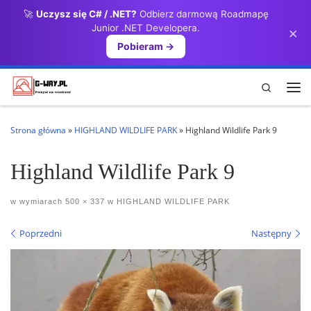
🚀
Uczysz się C# / .NET?
Odbierz darmową Roadmapę
Przejdź do treści
Junior .NET Developera.
×
Pobieram →
Search
Me
Strona główna
»
HIGHLAND WILDLIFE PARK
»
Highland Wildlife Park 9
Highland Wildlife Park 9
w wymiarach
500 × 337
w
HIGHLAND WILDLIFE PARK
Nawigacja po obrazach
Poprzedni
Następny