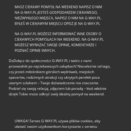
MASZ CIEKAWY POMYSŁ NA WEEKEND NAPISZ O NIM
NA G-WAY.PL JESTEŚ GOSPODARZEM CIEKAWEGO,
NIEZWYKŁEGO MIEJSCA, NAPISZ O NIM NA G-WAY.PL.
BYŁEŚ W CIEKAWYM MIEJSCU OPISZ JE NA G-WAY.PL
NA G-WAY.PL MOŻESZ INFORMOWAĆ INNE OSOBY O
CIEKAWYCH POMYSŁACH NA WEEKEND. NA G-WAY.PL
MOŻESZ WYRAŻAĆ SWOJE OPINIE, KOMENTARZE I
POZNAĆ OPINIE INNYCH.
DoDołącz do społeczności G‑WAY.PL i twórz z nami
przewodnik po najciekawszych zakątkach! Niezależnie od tego,
czy jesteś miłośnikiem górskich wędrówek, miejskich
spacerów, rodzinnych atrakcji czy ukrytych perełek poza
utartym szlakiem – Twoje doświadczenie ma znaczenie.
Podziel się swoją relacją, zdjęciem lub poradą – ktoś właśnie
dzięki Tobie może odkryć swój idealny pomysł na weekend.
UWAGA! Serwis G-WAY.PL używa plików cookies, aby
ułatwić swoim użytkownikom korzystanie z serwisu