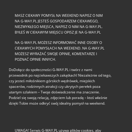
MASZ CIEKAWY POMYSŁ NA WEEKEND NAPISZ O NIM
NA G-WAY.PL JESTEŚ GOSPODARZEM CIEKAWEGO,
NIEZWYKŁEGO MIEJSCA, NAPISZ O NIM NA G-WAY.PL.
BYŁEŚ W CIEKAWYM MIEJSCU OPISZ JE NA G-WAY.PL
NA G-WAY.PL MOŻESZ INFORMOWAĆ INNE OSOBY O
CIEKAWYCH POMYSŁACH NA WEEKEND. NA G-WAY.PL
MOŻESZ WYRAŻAĆ SWOJE OPINIE, KOMENTARZE I
POZNAĆ OPINIE INNYCH.
DoDołącz do społeczności G‑WAY.PL i twórz z nami
przewodnik po najciekawszych zakątkach! Niezależnie od tego,
czy jesteś miłośnikiem górskich wędrówek, miejskich
spacerów, rodzinnych atrakcji czy ukrytych perełek poza
utartym szlakiem – Twoje doświadczenie ma znaczenie.
Podziel się swoją relacją, zdjęciem lub poradą – ktoś właśnie
dzięki Tobie może odkryć swój idealny pomysł na weekend.
UWAGA! Serwis G-WAY.PL używa plików cookies, aby