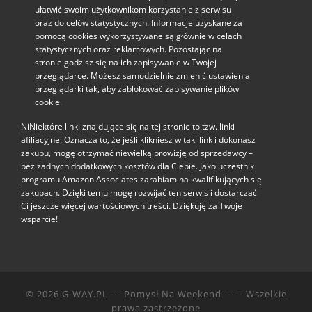
ułatwić swoim użytkownikom korzystanie z serwisu
oraz do celów statystycznych. Informacje uzyskane za
pomocą cookies wykorzystywane są głównie w celach
statystycznych oraz reklamowych. Pozostając na
stronie godzisz się na ich zapisywanie w Twojej
przeglądarce. Możesz samodzielnie zmienić ustawienia
przeglądarki tak, aby zablokować zapisywanie plików
cookie.
NiNiektóre linki znajdujące się na tej stronie to tzw. linki
afiliacyjne. Oznacza to, że jeśli klikniesz w taki link i dokonasz
zakupu, mogę otrzymać niewielką prowizję od sprzedawcy –
bez żadnych dodatkowych kosztów dla Ciebie. Jako uczestnik
programu Amazon Associates zarabiam na kwalifikujących się
zakupach. Dzięki temu mogę rozwijać ten serwis i dostarczać
Ci jeszcze więcej wartościowych treści. Dziękuję za Twoje
wsparcie!
© 2026
G-WAY.PL --- Pomysł Na Weekend ---
– Wszelkie
prawa zastrzeżone