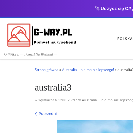
🚀
Uczysz się C# 
Przejdź do treści
POLSKA
G-WAY.PL — Pomysł Na Weekend —
Strona główna
»
Australia – nie ma nic lepszego!
»
australia
australia3
w wymiarach
1200 × 797
w
Australia – nie ma nic lepsze
Nawigacja po obrazach
Poprzedni