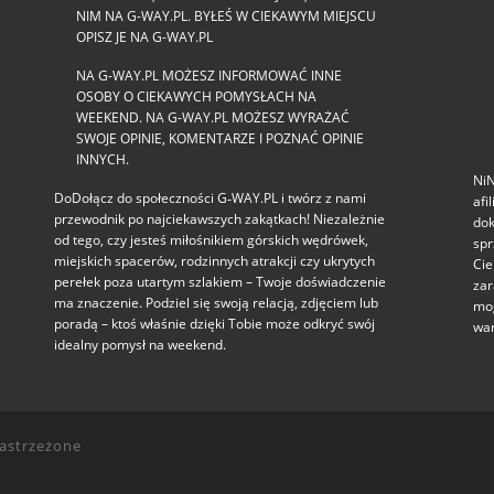
NIM NA G-WAY.PL. BYŁEŚ W CIEKAWYM MIEJSCU
OPISZ JE NA G-WAY.PL
NA G-WAY.PL MOŻESZ INFORMOWAĆ INNE
OSOBY O CIEKAWYCH POMYSŁACH NA
WEEKEND. NA G-WAY.PL MOŻESZ WYRAŻAĆ
SWOJE OPINIE, KOMENTARZE I POZNAĆ OPINIE
INNYCH.
NiN
DoDołącz do społeczności G‑WAY.PL i twórz z nami
afi
przewodnik po najciekawszych zakątkach! Niezależnie
dok
od tego, czy jesteś miłośnikiem górskich wędrówek,
spr
miejskich spacerów, rodzinnych atrakcji czy ukrytych
Cie
perełek poza utartym szlakiem – Twoje doświadczenie
zar
ma znaczenie. Podziel się swoją relacją, zdjęciem lub
mog
poradą – ktoś właśnie dzięki Tobie może odkryć swój
war
idealny pomysł na weekend.
zastrzeżone