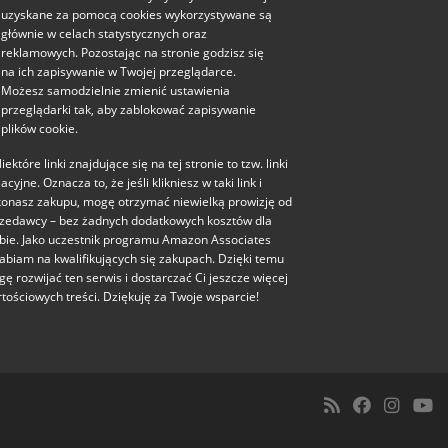
uzyskane za pomocą cookies wykorzystywane są
głównie w celach statystycznych oraz
reklamowych. Pozostając na stronie godzisz się
na ich zapisywanie w Twojej przeglądarce.
Możesz samodzielnie zmienić ustawienia
przeglądarki tak, aby zablokować zapisywanie
plików cookie.
iektóre linki znajdujące się na tej stronie to tzw. linki
liacyjne. Oznacza to, że jeśli klikniesz w taki link i
onasz zakupu, mogę otrzymać niewielką prowizję od
zedawcy – bez żadnych dodatkowych kosztów dla
bie. Jako uczestnik programu Amazon Associates
abiam na kwalifikujących się zakupach. Dzięki temu
ę rozwijać ten serwis i dostarczać Ci jeszcze więcej
tościowych treści. Dziękuję za Twoje wsparcie!