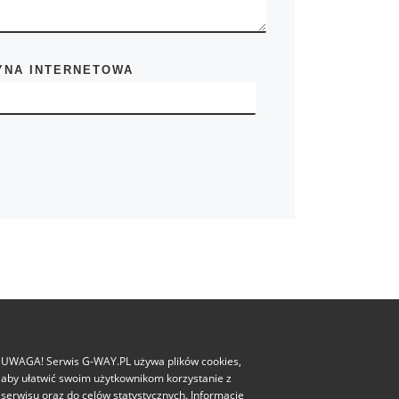
YNA INTERNETOWA
UWAGA! Serwis G-WAY.PL używa plików cookies,
aby ułatwić swoim użytkownikom korzystanie z
serwisu oraz do celów statystycznych. Informacje