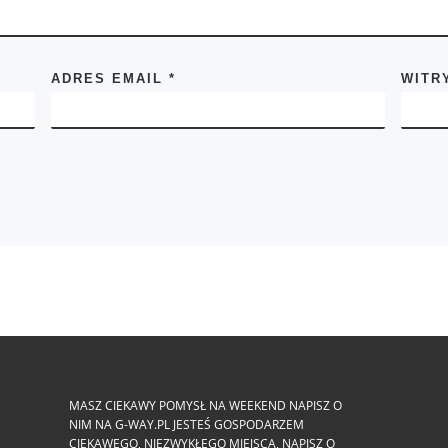
ADRES EMAIL
*
WITR
MASZ CIEKAWY POMYSŁ NA WEEKEND NAPISZ O
NIM NA G-WAY.PL JESTEŚ GOSPODARZEM
CIEKAWEGO, NIEZWYKŁEGO MIEJSCA, NAPISZ O