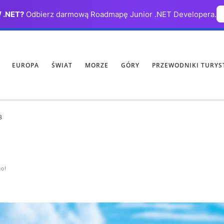
/ .NET?
Odbierz darmową Roadmapę Junior .NET Developera.
EUROPA
ŚWIAT
MORZE
GÓRY
PRZEWODNIKI TURYS
3
go!