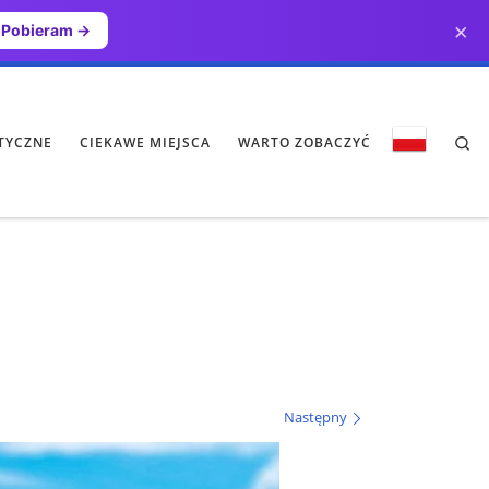
×
Pobieram →
Se
TYCZNE
CIEKAWE MIEJSCA
WARTO ZOBACZYĆ
Następny