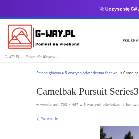
🚀
Uczysz się C# 
Przejdź do treści
POLSKA
G-WAY.PL — Pomysł Na Weekend —
Strona główna
»
5 wartych odwiedzenia festiwali
»
Camelbak
Camelbak Pursuit Series3
w wymiarach
700 × 467
w
5 wartych odwiedzenia festiwal
Nawigacja po obrazach
Poprzedni