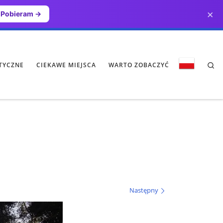
×
Pobieram →
Se
TYCZNE
CIEKAWE MIEJSCA
WARTO ZOBACZYĆ
Następny