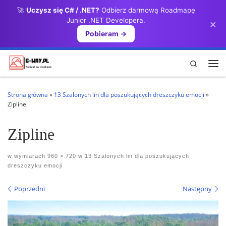
🚀
Uczysz się C# / .NET?
Odbierz darmową Roadmapę
Przejdź do treści
Junior .NET Developera.
×
Pobieram →
Search
Me
Strona główna
»
13 Szalonych lin dla poszukujących dreszczyku emocji
»
Zipline
Zipline
w wymiarach
960 × 720
w
13 Szalonych lin dla poszukujących
dreszczyku emocji
Nawigacja po obrazach
Poprzedni
Następny