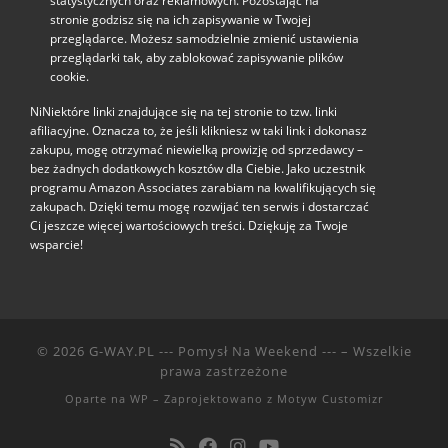
statystycznych oraz reklamowych. Pozostając na
stronie godzisz się na ich zapisywanie w Twojej
przeglądarce. Możesz samodzielnie zmienić ustawienia
przeglądarki tak, aby zablokować zapisywanie plików
cookie.
NiNiektóre linki znajdujące się na tej stronie to tzw. linki
afiliacyjne. Oznacza to, że jeśli klikniesz w taki link i dokonasz
zakupu, mogę otrzymać niewielką prowizję od sprzedawcy –
bez żadnych dodatkowych kosztów dla Ciebie. Jako uczestnik
programu Amazon Associates zarabiam na kwalifikujących się
zakupach. Dzięki temu mogę rozwijać ten serwis i dostarczać
Ci jeszcze więcej wartościowych treści. Dziękuję za Twoje
wsparcie!
© 2026
G-WAY.PL --- Pomysł Na Weekend ---
– Wszelkie
prawa zastrzeżone
Oparte na
WP
– Zaprojektowano z
Motyw Customizr