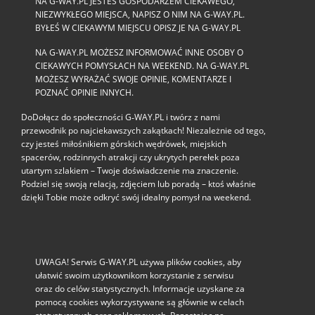
NA G-WAY.PL JESTEŚ GOSPODARZEM CIEKAWEGO,
NIEZWYKŁEGO MIEJSCA, NAPISZ O NIM NA G-WAY.PL.
BYŁEŚ W CIEKAWYM MIEJSCU OPISZ JE NA G-WAY.PL
NA G-WAY.PL MOŻESZ INFORMOWAĆ INNE OSOBY O
CIEKAWYCH POMYSŁACH NA WEEKEND. NA G-WAY.PL
MOŻESZ WYRAŻAĆ SWOJE OPINIE, KOMENTARZE I
POZNAĆ OPINIE INNYCH.
DoDołącz do społeczności G‑WAY.PL i twórz z nami
przewodnik po najciekawszych zakątkach! Niezależnie od tego,
czy jesteś miłośnikiem górskich wędrówek, miejskich
spacerów, rodzinnych atrakcji czy ukrytych perełek poza
utartym szlakiem – Twoje doświadczenie ma znaczenie.
Podziel się swoją relacją, zdjęciem lub poradą – ktoś właśnie
dzięki Tobie może odkryć swój idealny pomysł na weekend.
UWAGA! Serwis G-WAY.PL używa plików cookies, aby
ułatwić swoim użytkownikom korzystanie z serwisu
oraz do celów statystycznych. Informacje uzyskane za
pomocą cookies wykorzystywane są głównie w celach