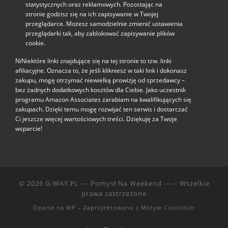
statystycznych oraz reklamowych. Pozostając na
stronie godzisz się na ich zapisywanie w Twojej
przeglądarce. Możesz samodzielnie zmienić ustawienia
przeglądarki tak, aby zablokować zapisywanie plików
cookie.
NiNiektóre linki znajdujące się na tej stronie to tzw. linki
afiliacyjne. Oznacza to, że jeśli klikniesz w taki link i dokonasz
zakupu, mogę otrzymać niewielką prowizję od sprzedawcy –
bez żadnych dodatkowych kosztów dla Ciebie. Jako uczestnik
programu Amazon Associates zarabiam na kwalifikujących się
zakupach. Dzięki temu mogę rozwijać ten serwis i dostarczać
Ci jeszcze więcej wartościowych treści. Dziękuję za Twoje
wsparcie!
© 2026
G-WAY.PL --- Pomysł Na Weekend ---
– Wszelkie
prawa zastrzeżone
Oparte na
WP
– Zaprojektowano z
Motyw Customizr