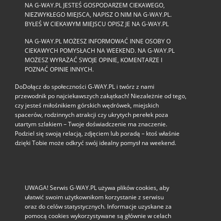
NA G-WAY.PL JESTEŚ GOSPODARZEM CIEKAWEGO,
NIEZWYKŁEGO MIEJSCA, NAPISZ O NIM NA G-WAY.PL.
BYŁEŚ W CIEKAWYM MIEJSCU OPISZ JE NA G-WAY.PL
NA G-WAY.PL MOŻESZ INFORMOWAĆ INNE OSOBY O
CIEKAWYCH POMYSŁACH NA WEEKEND. NA G-WAY.PL
MOŻESZ WYRAŻAĆ SWOJE OPINIE, KOMENTARZE I
POZNAĆ OPINIE INNYCH.
DoDołącz do społeczności G‑WAY.PL i twórz z nami
przewodnik po najciekawszych zakątkach! Niezależnie od tego,
czy jesteś miłośnikiem górskich wędrówek, miejskich
spacerów, rodzinnych atrakcji czy ukrytych perełek poza
utartym szlakiem – Twoje doświadczenie ma znaczenie.
Podziel się swoją relacją, zdjęciem lub poradą – ktoś właśnie
dzięki Tobie może odkryć swój idealny pomysł na weekend.
UWAGA! Serwis G-WAY.PL używa plików cookies, aby
ułatwić swoim użytkownikom korzystanie z serwisu
oraz do celów statystycznych. Informacje uzyskane za
pomocą cookies wykorzystywane są głównie w celach