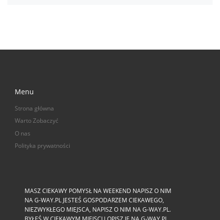
Menu
Strona główna
Warto Zobaczyć
O nas
Polityka prywatności
MASZ CIEKAWY POMYSŁ NA WEEKEND NAPISZ O NIM
NA G-WAY.PL JESTEŚ GOSPODARZEM CIEKAWEGO,
NIEZWYKŁEGO MIEJSCA, NAPISZ O NIM NA G-WAY.PL.
BYŁEŚ W CIEKAWYM MIEJSCU OPISZ JE NA G-WAY.PL