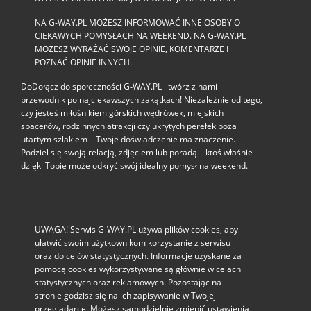
NA G-WAY.PL MOŻESZ INFORMOWAĆ INNE OSOBY O
CIEKAWYCH POMYSŁACH NA WEEKEND. NA G-WAY.PL
MOŻESZ WYRAŻAĆ SWOJE OPINIE, KOMENTARZE I
POZNAĆ OPINIE INNYCH.
DoDołącz do społeczności G‑WAY.PL i twórz z nami
przewodnik po najciekawszych zakątkach! Niezależnie od tego,
czy jesteś miłośnikiem górskich wędrówek, miejskich
spacerów, rodzinnych atrakcji czy ukrytych perełek poza
utartym szlakiem – Twoje doświadczenie ma znaczenie.
Podziel się swoją relacją, zdjęciem lub poradą – ktoś właśnie
dzięki Tobie może odkryć swój idealny pomysł na weekend.
UWAGA! Serwis G-WAY.PL używa plików cookies, aby
ułatwić swoim użytkownikom korzystanie z serwisu
oraz do celów statystycznych. Informacje uzyskane za
pomocą cookies wykorzystywane są głównie w celach
statystycznych oraz reklamowych. Pozostając na
stronie godzisz się na ich zapisywanie w Twojej
przeglądarce. Możesz samodzielnie zmienić ustawienia