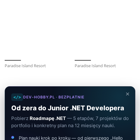
Paradise Island Resort
Paradise Island Resort
×
</>
DEV-HOBBY.PL · BEZPŁATNIE
Od zera do Junior .NET Developera
Pobierz
Roadmapę .NET
— 5 etapów, 7 projektów do
portfolio i konkretny plan na 12 miesięcy nauki.
Plan nauki krok po kroku — od pierwszego „Hello