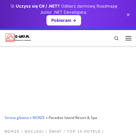
🚀
Uczysz się C# / .NET?
Odbierz darmową Roadmapę
Przejdź do treści
Junior .NET Developera.
×
Pobieram →
Search
Me
Strona główna
»
MORZE
»
Paradise Island Resort & Spa
MORZE
NOCLEGI
ŚWIAT
TOP 10 HOTELE