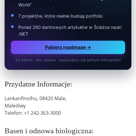
World”
7 projektów, które realnie budują portfolio
Ponad 260 darmowych artykułów w Ścieżce nauki
.NET
Pobierz roadmapę →
Za darmo · bez spamu · wypisujesz się jednym kliknięciem
Przydatne Informacje:
Lankanfinolhu, 08420 Male,
Malediwy
Telefon: +1 242-363-3000
Basen i odnowa biologiczna: