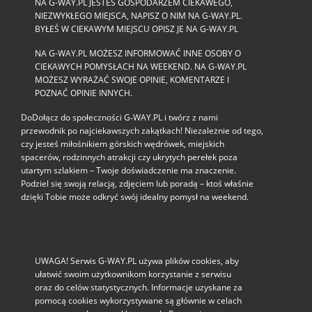
NA G-WAY.PL JESTEŚ GOSPODARZEM CIEKAWEGO,
NIEZWYKŁEGO MIEJSCA, NAPISZ O NIM NA G-WAY.PL.
BYŁEŚ W CIEKAWYM MIEJSCU OPISZ JE NA G-WAY.PL
NA G-WAY.PL MOŻESZ INFORMOWAĆ INNE OSOBY O
CIEKAWYCH POMYSŁACH NA WEEKEND. NA G-WAY.PL
MOŻESZ WYRAŻAĆ SWOJE OPINIE, KOMENTARZE I
POZNAĆ OPINIE INNYCH.
DoDołącz do społeczności G‑WAY.PL i twórz z nami
przewodnik po najciekawszych zakątkach! Niezależnie od tego,
czy jesteś miłośnikiem górskich wędrówek, miejskich
spacerów, rodzinnych atrakcji czy ukrytych perełek poza
utartym szlakiem – Twoje doświadczenie ma znaczenie.
Podziel się swoją relacją, zdjęciem lub poradą – ktoś właśnie
dzięki Tobie może odkryć swój idealny pomysł na weekend.
UWAGA! Serwis G-WAY.PL używa plików cookies, aby
ułatwić swoim użytkownikom korzystanie z serwisu
oraz do celów statystycznych. Informacje uzyskane za
pomocą cookies wykorzystywane są głównie w celach