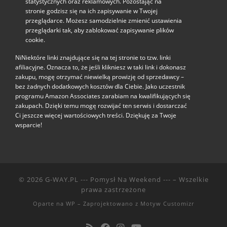
statystycznych oraz reklamowych. Pozostając na
stronie godzisz się na ich zapisywanie w Twojej
przeglądarce. Możesz samodzielnie zmienić ustawienia
przeglądarki tak, aby zablokować zapisywanie plików
cookie.
NiNiektóre linki znajdujące się na tej stronie to tzw. linki
afiliacyjne. Oznacza to, że jeśli klikniesz w taki link i dokonasz
zakupu, mogę otrzymać niewielką prowizję od sprzedawcy –
bez żadnych dodatkowych kosztów dla Ciebie. Jako uczestnik
programu Amazon Associates zarabiam na kwalifikujących się
zakupach. Dzięki temu mogę rozwijać ten serwis i dostarczać
Ci jeszcze więcej wartościowych treści. Dziękuję za Twoje
wsparcie!
© 2026
G-WAY.PL --- Pomysł Na Weekend ---
– Wszelkie
prawa zastrzeżone
Oparte na
WP
– Zaprojektowano z
Motyw Customizr