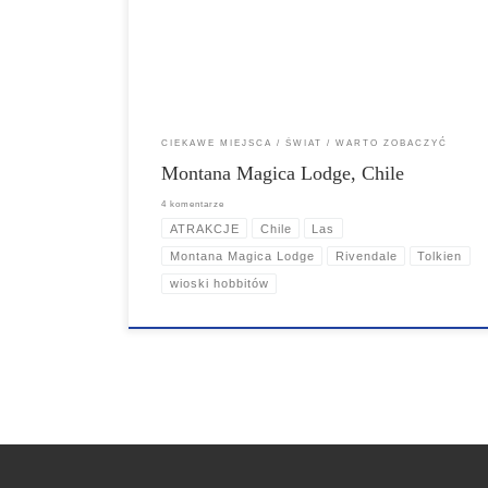
goście wchodzą przez wiszący most linowy. Struktura
tego fantastycznego hotelu ma kształt wulkanu, który
wypływa codziennie z wody. Spadzista struktura wulkanu
[…]
CIEKAWE MIEJSCA
ŚWIAT
WARTO ZOBACZYĆ
Montana Magica Lodge, Chile
4 komentarze
ATRAKCJE
Chile
Las
Montana Magica Lodge
Rivendale
Tolkien
wioski hobbitów