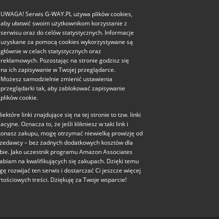
UWAGA! Serwis G-WAY.PL używa plików cookies,
aby ułatwić swoim użytkownikom korzystanie z
serwisu oraz do celów statystycznych. Informacje
uzyskane za pomocą cookies wykorzystywane są
głównie w celach statystycznych oraz
reklamowych. Pozostając na stronie godzisz się
na ich zapisywanie w Twojej przeglądarce.
Możesz samodzielnie zmienić ustawienia
przeglądarki tak, aby zablokować zapisywanie
plików cookie.
iektóre linki znajdujące się na tej stronie to tzw. linki
liacyjne. Oznacza to, że jeśli klikniesz w taki link i
onasz zakupu, mogę otrzymać niewielką prowizję od
zedawcy – bez żadnych dodatkowych kosztów dla
bie. Jako uczestnik programu Amazon Associates
abiam na kwalifikujących się zakupach. Dzięki temu
ę rozwijać ten serwis i dostarczać Ci jeszcze więcej
tościowych treści. Dziękuję za Twoje wsparcie!