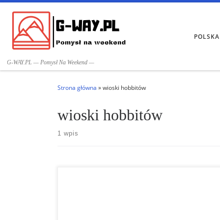
Przejdź do treści
POLSKA
G-WAY.PL — Pomysł Na Weekend —
Strona główna
»
wioski hobbitów
wioski hobbitów
1 wpis
Montana Magica Lodge, Chile Montana Magica Lodge,
Chile. Domek Montana Magica przypomina widok z
Rivendale, „wioski hobbitów” Tolkiena. Spróbuj wyobrazi
sobie hotelowy domek, w którym hobbici się budują, a