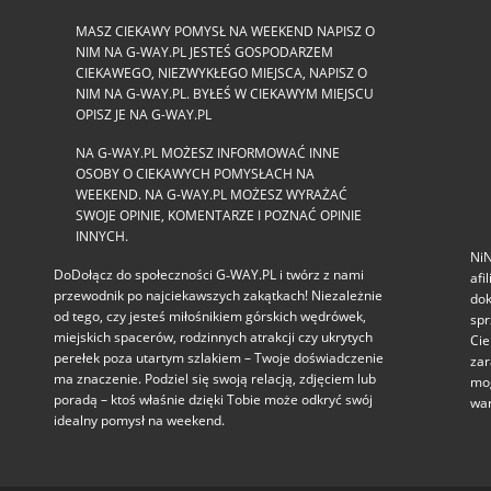
MASZ CIEKAWY POMYSŁ NA WEEKEND NAPISZ O
NIM NA G-WAY.PL JESTEŚ GOSPODARZEM
CIEKAWEGO, NIEZWYKŁEGO MIEJSCA, NAPISZ O
NIM NA G-WAY.PL. BYŁEŚ W CIEKAWYM MIEJSCU
OPISZ JE NA G-WAY.PL
NA G-WAY.PL MOŻESZ INFORMOWAĆ INNE
OSOBY O CIEKAWYCH POMYSŁACH NA
WEEKEND. NA G-WAY.PL MOŻESZ WYRAŻAĆ
SWOJE OPINIE, KOMENTARZE I POZNAĆ OPINIE
INNYCH.
NiN
DoDołącz do społeczności G‑WAY.PL i twórz z nami
afi
przewodnik po najciekawszych zakątkach! Niezależnie
dok
od tego, czy jesteś miłośnikiem górskich wędrówek,
spr
miejskich spacerów, rodzinnych atrakcji czy ukrytych
Cie
perełek poza utartym szlakiem – Twoje doświadczenie
zar
ma znaczenie. Podziel się swoją relacją, zdjęciem lub
mog
poradą – ktoś właśnie dzięki Tobie może odkryć swój
war
idealny pomysł na weekend.