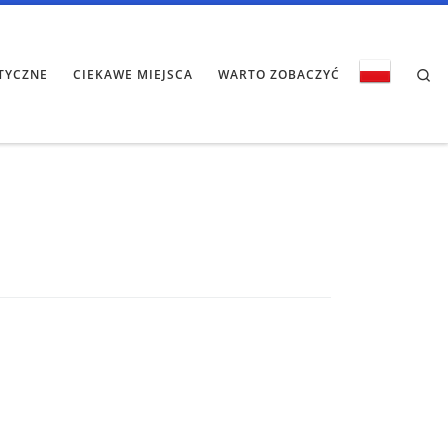
Se
TYCZNE
CIEKAWE MIEJSCA
WARTO ZOBACZYĆ