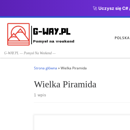
🚀
Uczysz się C# 
Przejdź do treści
POLSKA
G-WAY.PL — Pomysł Na Weekend —
Strona główna
»
Wielka Piramida
Wielka Piramida
1 wpis
Witamy poszukiwaczy przygód w historii! Dziś udamy się