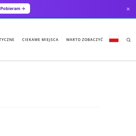
×
Pobieram →
Se
TYCZNE
CIEKAWE MIEJSCA
WARTO ZOBACZYĆ