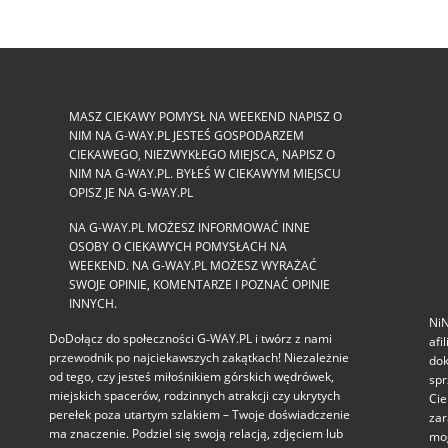
MASZ CIEKAWY POMYSŁ NA WEEKEND NAPISZ O
NIM NA G-WAY.PL JESTEŚ GOSPODARZEM
CIEKAWEGO, NIEZWYKŁEGO MIEJSCA, NAPISZ O
NIM NA G-WAY.PL. BYŁEŚ W CIEKAWYM MIEJSCU
OPISZ JE NA G-WAY.PL
NA G-WAY.PL MOŻESZ INFORMOWAĆ INNE
OSOBY O CIEKAWYCH POMYSŁACH NA
WEEKEND. NA G-WAY.PL MOŻESZ WYRAŻAĆ
SWOJE OPINIE, KOMENTARZE I POZNAĆ OPINIE
INNYCH.
NiN
DoDołącz do społeczności G‑WAY.PL i twórz z nami
afi
przewodnik po najciekawszych zakątkach! Niezależnie
dok
od tego, czy jesteś miłośnikiem górskich wędrówek,
spr
miejskich spacerów, rodzinnych atrakcji czy ukrytych
Cie
perełek poza utartym szlakiem – Twoje doświadczenie
zar
ma znaczenie. Podziel się swoją relacją, zdjęciem lub
mog