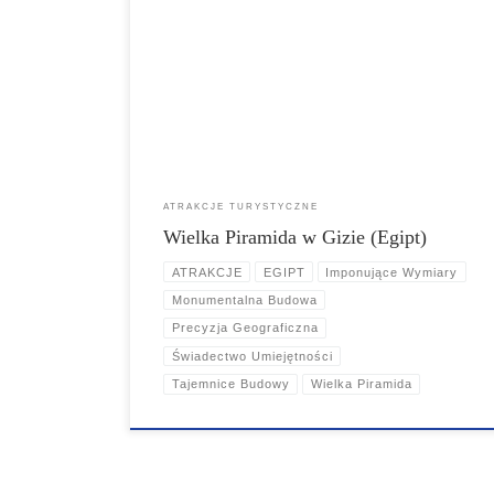
do krainy faraonów, do Wielkiej Piramidy w Gizie. Ta
wspaniała budowla, położona na obrzeżach Kairu, jest
trwałym świadectwem architektonicznych umiejętności
starożytnych Egipcjan. To budzący podziw widok,
kolosalny pomnik, który przetrwał piaski czasu przez
około cztery i pół tysiąca lat.
ATRAKCJE TURYSTYCZNE
Wielka Piramida w Gizie (Egipt)
ATRAKCJE
EGIPT
Imponujące Wymiary
Monumentalna Budowa
Precyzja Geograficzna
Świadectwo Umiejętności
Tajemnice Budowy
Wielka Piramida