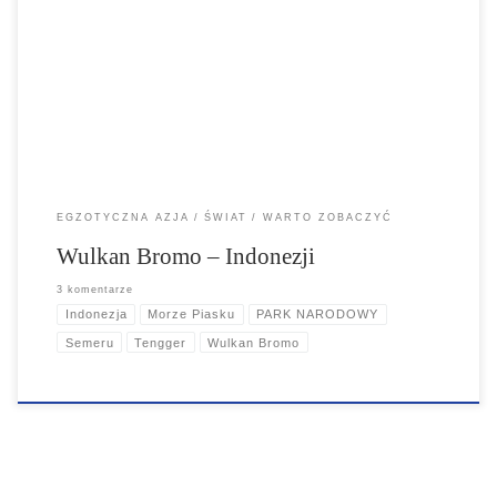
Wulkan Bromo w Indonezji jest z pewnością jednym z najbardziej
niesamowitych doświadczeń podróżniczych, jakie można sobie
wyobrazić w życiu...
EGZOTYCZNA AZJA
ŚWIAT
WARTO ZOBACZYĆ
Wulkan Bromo – Indonezji
3 komentarze
Indonezja
Morze Piasku
PARK NARODOWY
Semeru
Tengger
Wulkan Bromo