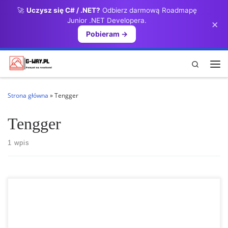
🚀
Uczysz się C# / .NET?
Odbierz darmową Roadmapę
Przejdź do treści
Junior .NET Developera.
×
Pobieram →
Search
Me
Strona główna
»
Tengger
Tengger
1 wpis