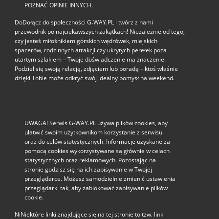
POZNAĆ OPINIE INNYCH.
DoDołącz do społeczności G‑WAY.PL i twórz z nami
przewodnik po najciekawszych zakątkach! Niezależnie od tego,
czy jesteś miłośnikiem górskich wędrówek, miejskich
spacerów, rodzinnych atrakcji czy ukrytych perełek poza
utartym szlakiem – Twoje doświadczenie ma znaczenie.
Podziel się swoją relacją, zdjęciem lub poradą – ktoś właśnie
dzięki Tobie może odkryć swój idealny pomysł na weekend.
UWAGA! Serwis G-WAY.PL używa plików cookies, aby
ułatwić swoim użytkownikom korzystanie z serwisu
oraz do celów statystycznych. Informacje uzyskane za
pomocą cookies wykorzystywane są głównie w celach
statystycznych oraz reklamowych. Pozostając na
stronie godzisz się na ich zapisywanie w Twojej
przeglądarce. Możesz samodzielnie zmienić ustawienia
przeglądarki tak, aby zablokować zapisywanie plików
cookie.
NiNiektóre linki znajdujące się na tej stronie to tzw. linki