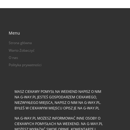
Menu
Strona główna
Warto Zobaczyć
O nas
Polityka prywatności
MASZ CIEKAWY POMYSŁ NA WEEKEND NAPISZ O NIM
NA G-WAY.PL JESTEŚ GOSPODARZEM CIEKAWEGO,
NIEZWYKŁEGO MIEJSCA, NAPISZ O NIM NA G-WAY.PL.
BYŁEŚ W CIEKAWYM MIEJSCU OPISZ JE NA G-WAY.PL
NA G-WAY.PL MOŻESZ INFORMOWAĆ INNE OSOBY O
CIEKAWYCH POMYSŁACH NA WEEKEND. NA G-WAY.PL
MOŻESZ WYRAŻAĆ SWOJE OPINIE, KOMENTARZE I