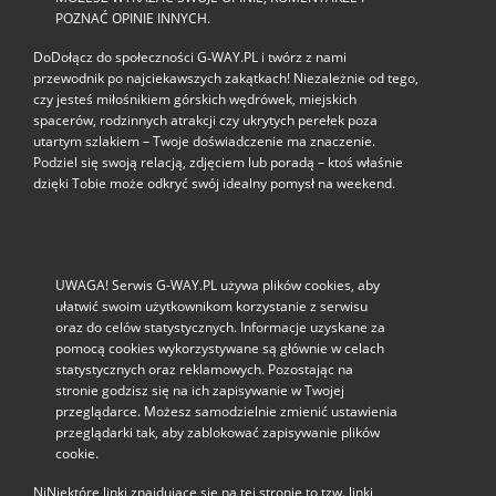
POZNAĆ OPINIE INNYCH.
DoDołącz do społeczności G‑WAY.PL i twórz z nami
przewodnik po najciekawszych zakątkach! Niezależnie od tego,
czy jesteś miłośnikiem górskich wędrówek, miejskich
spacerów, rodzinnych atrakcji czy ukrytych perełek poza
utartym szlakiem – Twoje doświadczenie ma znaczenie.
Podziel się swoją relacją, zdjęciem lub poradą – ktoś właśnie
dzięki Tobie może odkryć swój idealny pomysł na weekend.
UWAGA! Serwis G-WAY.PL używa plików cookies, aby
ułatwić swoim użytkownikom korzystanie z serwisu
oraz do celów statystycznych. Informacje uzyskane za
pomocą cookies wykorzystywane są głównie w celach
statystycznych oraz reklamowych. Pozostając na
stronie godzisz się na ich zapisywanie w Twojej
przeglądarce. Możesz samodzielnie zmienić ustawienia
przeglądarki tak, aby zablokować zapisywanie plików
cookie.
NiNiektóre linki znajdujące się na tej stronie to tzw. linki