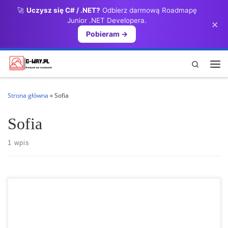
🚀
Uczysz się C# / .NET?
Odbierz darmową Roadmapę
Przejdź do treści
Junior .NET Developera.
×
Pobieram →
Search
Me
Strona główna
»
Sofia
Sofia
1 wpis
STOBSKIE PIRAMIDY BUŁGARIA STOBSKIE PIRAMIDY BUŁGARIA to