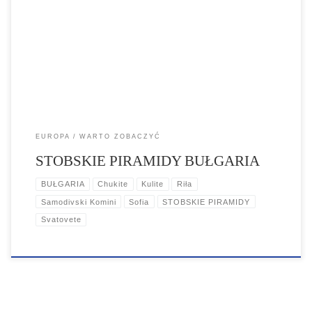
jedna z najbardziej spektakularnych formacji, jakie można spotkać w
Bułgarii leżą nieopodal wsi Stob, u podnóża gór Riła. Z upływem
czasu w wyniku czynników naturalnych skały przybrały niezwykłe
kształty. Najbardziej znane z nich to Kulite (Wieże), Chukite (Skaliste
Szczyty), Samodivski Komini (Kominy Nimf). […]
EUROPA
WARTO ZOBACZYĆ
STOBSKIE PIRAMIDY BUŁGARIA
BUŁGARIA
Chukite
Kulite
Riła
Samodivski Komini
Sofia
STOBSKIE PIRAMIDY
Svatovete