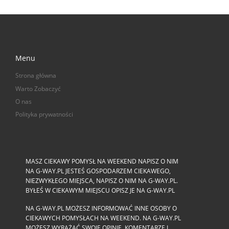
Menu
Strona główna
Warto Zobaczyć
O nas
Polityka prywatności
MASZ CIEKAWY POMYSŁ NA WEEKEND NAPISZ O NIM
NA G-WAY.PL JESTEŚ GOSPODARZEM CIEKAWEGO,
NIEZWYKŁEGO MIEJSCA, NAPISZ O NIM NA G-WAY.PL.
BYŁEŚ W CIEKAWYM MIEJSCU OPISZ JE NA G-WAY.PL
NA G-WAY.PL MOŻESZ INFORMOWAĆ INNE OSOBY O
CIEKAWYCH POMYSŁACH NA WEEKEND. NA G-WAY.PL
MOŻESZ WYRAŻAĆ SWOJE OPINIE, KOMENTARZE I