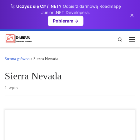
🚀
Uczysz się C# / .NET?
Odbierz darmową Roadmapę
Przejdź do treści
Junior .NET Developera.
×
Pobieram →
Search
Me
Strona główna
»
Sierra Nevada
Sierra Nevada
1 wpis