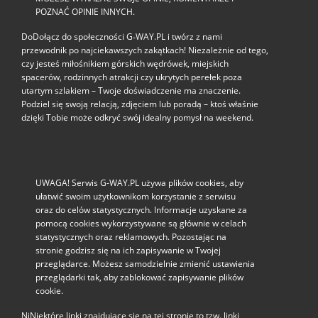
POZNAĆ OPINIE INNYCH.
DoDołącz do społeczności G‑WAY.PL i twórz z nami
przewodnik po najciekawszych zakątkach! Niezależnie od tego,
czy jesteś miłośnikiem górskich wędrówek, miejskich
spacerów, rodzinnych atrakcji czy ukrytych perełek poza
utartym szlakiem – Twoje doświadczenie ma znaczenie.
Podziel się swoją relacją, zdjęciem lub poradą – ktoś właśnie
dzięki Tobie może odkryć swój idealny pomysł na weekend.
UWAGA! Serwis G-WAY.PL używa plików cookies, aby
ułatwić swoim użytkownikom korzystanie z serwisu
oraz do celów statystycznych. Informacje uzyskane za
pomocą cookies wykorzystywane są głównie w celach
statystycznych oraz reklamowych. Pozostając na
stronie godzisz się na ich zapisywanie w Twojej
przeglądarce. Możesz samodzielnie zmienić ustawienia
przeglądarki tak, aby zablokować zapisywanie plików
cookie.
NiNiektóre linki znajdujące się na tej stronie to tzw. linki