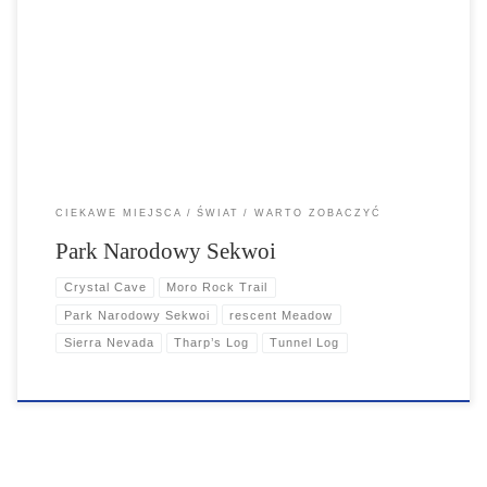
Park Narodowy Sekwoi – park narodowy leżący w południowej części
pasma gór Sierra Nevada, na wschód od miasta Visalia w Kalifornii w
Stanach Zjednoczonych Ameryki. Został ustanowiony w 1890 roku,
jako drugi po Parku Narodowym Yellowstone, park narodowy w USA.
CIEKAWE MIEJSCA
ŚWIAT
WARTO ZOBACZYĆ
Park Narodowy Sekwoi
Crystal Cave
Moro Rock Trail
Park Narodowy Sekwoi
rescent Meadow
Sierra Nevada
Tharp’s Log
Tunnel Log