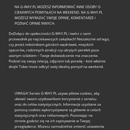
NA G-WAY.PL MOŻESZ INFORMOWAĆ INNE OSOBY O
CIEKAWYCH POMYSŁACH NA WEEKEND. NA G-WAY.PL
MOŻESZ WYRAŻAĆ SWOJE OPINIE, KOMENTARZE I
POZNAĆ OPINIE INNYCH.
DoDołącz do społeczności G‑WAY.PL i twórz z nami
przewodnik po najciekawszych zakątkach! Niezależnie od tego,
czy jesteś miłośnikiem górskich wędrówek, miejskich
spacerów, rodzinnych atrakcji czy ukrytych perełek poza
utartym szlakiem – Twoje doświadczenie ma znaczenie.
Podziel się swoją relacją, zdjęciem lub poradą – ktoś właśnie
dzięki Tobie może odkryć swój idealny pomysł na weekend.
UWAGA! Serwis G-WAY.PL używa plików cookies, aby
ułatwić swoim użytkownikom korzystanie z serwisu
oraz do celów statystycznych. Informacje uzyskane za
pomocą cookies wykorzystywane są głównie w celach
statystycznych oraz reklamowych. Pozostając na
stronie godzisz się na ich zapisywanie w Twojej
przeglądarce. Możesz samodzielnie zmienić ustawienia