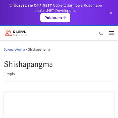
🚀
Uczysz się C# / .NET?
Odbierz darmową Roadmapę
Przejdź do treści
Junior .NET Developera.
×
Pobieram →
Search
Me
Strona główna
»
Shishapangma
Shishapangma
1 wpis
Ośmiotysieczniki 14 najwyższych gór na ziemi są zbiorczo określane