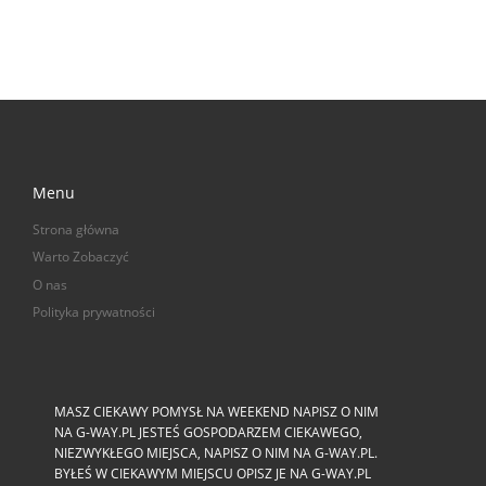
Menu
Strona główna
Warto Zobaczyć
O nas
Polityka prywatności
MASZ CIEKAWY POMYSŁ NA WEEKEND NAPISZ O NIM
NA G-WAY.PL JESTEŚ GOSPODARZEM CIEKAWEGO,
NIEZWYKŁEGO MIEJSCA, NAPISZ O NIM NA G-WAY.PL.
BYŁEŚ W CIEKAWYM MIEJSCU OPISZ JE NA G-WAY.PL