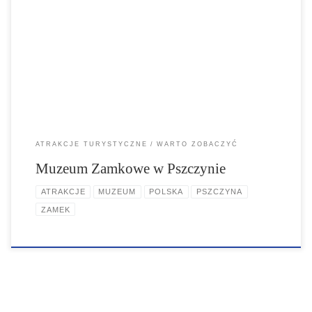
salony, galerie, biblioteka, schody paradne, westybul.
Zrekonstruowane wnętrza Apartamentu Cesarza: sypialnia Cesarza,
garderoba, gabinet, salon dębowy, sypialnia Cesarzowej. W
Gabinecie Miniatur zgromadzono ponad 200 minatur, sylwetek i
plaskorzeźb. W gotyckich piwnicach znajdziemy zbrojownię, a w niej
europejskie i orientalne uzbrojenie z okresu […]
ATRAKCJE TURYSTYCZNE
WARTO ZOBACZYĆ
Muzeum Zamkowe w Pszczynie
ATRAKCJE
MUZEUM
POLSKA
PSZCZYNA
ZAMEK