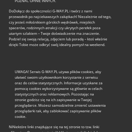
POZNAĆ OPINIE INNYCH.
DoDołącz do społeczności G‑WAY.PL i twórz z nami
przewodnik po najciekawszych zakątkach! Niezależnie od tego,
czy jesteś miłośnikiem górskich wędrówek, miejskich
spacerów, rodzinnych atrakcji czy ukrytych perełek poza
utartym szlakiem – Twoje doświadczenie ma znaczenie.
Podziel się swoją relacją, zdjęciem lub poradą – ktoś właśnie
dzięki Tobie może odkryć swój idealny pomysł na weekend.
UWAGA! Serwis G-WAY.PL używa plików cookies, aby
ułatwić swoim użytkownikom korzystanie z serwisu
oraz do celów statystycznych. Informacje uzyskane za
pomocą cookies wykorzystywane są głównie w celach
statystycznych oraz reklamowych. Pozostając na
stronie godzisz się na ich zapisywanie w Twojej
przeglądarce. Możesz samodzielnie zmienić ustawienia
przeglądarki tak, aby zablokować zapisywanie plików
cookie.
NiNiektóre linki znajdujące się na tej stronie to tzw. linki