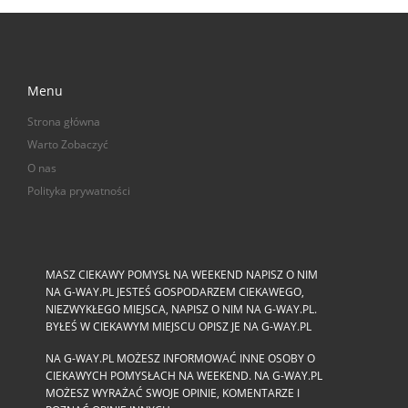
Menu
Strona główna
Warto Zobaczyć
O nas
Polityka prywatności
MASZ CIEKAWY POMYSŁ NA WEEKEND NAPISZ O NIM
NA G-WAY.PL JESTEŚ GOSPODARZEM CIEKAWEGO,
NIEZWYKŁEGO MIEJSCA, NAPISZ O NIM NA G-WAY.PL.
BYŁEŚ W CIEKAWYM MIEJSCU OPISZ JE NA G-WAY.PL
NA G-WAY.PL MOŻESZ INFORMOWAĆ INNE OSOBY O
CIEKAWYCH POMYSŁACH NA WEEKEND. NA G-WAY.PL
MOŻESZ WYRAŻAĆ SWOJE OPINIE, KOMENTARZE I