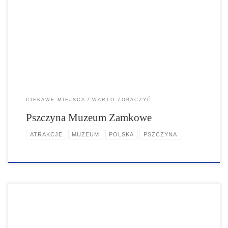
paradne, westybul. Zrekonstruowane wnętrza Apartamentu Cesarza:
sypialnia Cesarza, garderoba, gabinet, salon dębowy, sypialnia
Cesarzowej. W Gabinecie Miniatur zgromadzono ponad 200 minatur,
sylwetek i plaskorzeźb. W gotyckich piwnicach znajdziemy
zbrojownię, a w niej europejskie i orientalne uzbrojenie […]
CIEKAWE MIEJSCA
WARTO ZOBACZYĆ
Pszczyna Muzeum Zamkowe
ATRAKCJE
MUZEUM
POLSKA
PSZCZYNA
Muzeum Zamkowe w Pszczynie to wspaniałe wnętrza, komnaty,