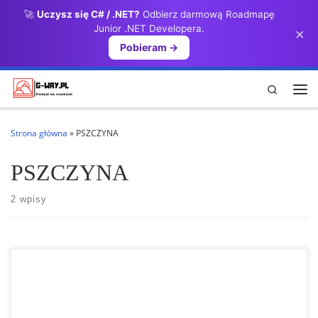
🚀
Uczysz się C# / .NET?
Odbierz darmową Roadmapę
Przejdź do treści
Junior .NET Developera.
×
Pobieram →
Search
Me
Strona główna
»
PSZCZYNA
PSZCZYNA
2 wpisy
Pszczyna Muzeum Zamkowe Pszczyna Muzeum Zamkowe to
wspaniałe wnętrza, komnaty, salony, galerie, biblioteka, schody